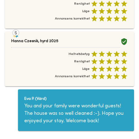
Renlighet
Läge
Annonsens korrekthet
Hanna Czesnik
,
hyrd
2025
Helhetsbetyg
Renlighet
Läge
Annonsens korrekthet
Eva P.
(
Värd
)
You and your family were wonderful guests!
The house was so well cleaned :-). Hope you
enjoyed your stay. Welcome back!