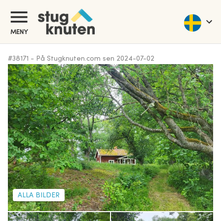
MENY
#
38171
-
På Stugknuten.com sen
2024-07-02
ALLA BILDER