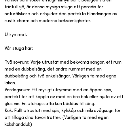
vänner som söker en lugn tillflyktsort. Belägen vid en
fridfull sjö, är denna mysiga stuga ett paradis för
naturälskare och erbjuder den perfekta blandningen av
rustik charm och moderna bekvämligheter.
Utrymmet:
Vår stuga har:
Två sovrum: Varje utrustat med bekväma sängar, ett rum
med en dubbelsäng, det andra rummet med en
dubbelsäng och två enkelsängar. Vänligen ta med egna
lakan.
Vardagsrum: Ett mysigt utrymme med en öppen spis,
perfekt för att koppla av med en bra bok eller njuta av ett
glas vin. En utdragssoffa kan bäddas till säng.
Kök: Fullt utrustat med spis, kylskåp och mikrovågsugn för
att tillaga dina favoriträtter. (Vänligen ta med egen
kökshandduk)