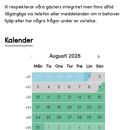
Vi respekterar våra gästers integritet men finns alltid
tillgängliga via telefon eller meddelanden om ni behöver
hjälp eller har några frågor under er vistelse.
Kalender
Augusti
2026
Mån
Tis
Ons
Tor
Fre
Lör
Sön
27
28
29
30
31
1
2
v
31
3
4
5
6
7
8
9
v
32
10
11
12
13
14
15
16
v
33
17
18
19
20
21
22
23
v
34
24
25
26
27
28
29
30
v
35
31
1
2
3
4
5
6
v
36