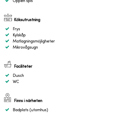
Öppen spis
Köksutrustning
Frys
Kylskåp
Matlagningsmöjligheter
Mikrovågsugn
Faciliteter
Dusch
WC
Finns i närheten
Badplats (utomhus)