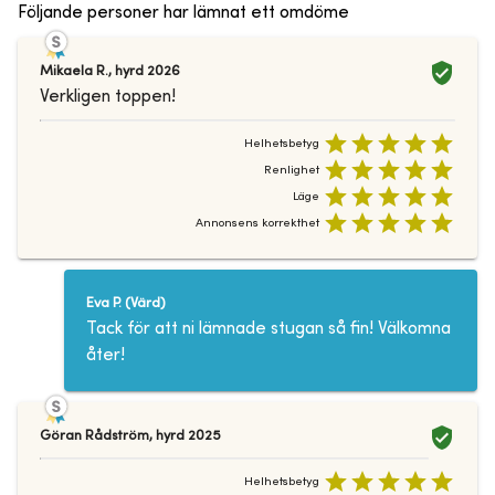
Följande personer har lämnat ett omdöme
Mikaela R.
,
hyrd
2026
Verkligen toppen!
Helhetsbetyg
Renlighet
Läge
Annonsens korrekthet
Eva P.
(
Värd
)
Tack för att ni lämnade stugan så fin! Välkomna
åter!
Göran Rådström
,
hyrd
2025
Helhetsbetyg