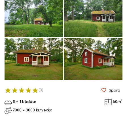
(
3
)
Spara
6 + 1 bäddar
50
m²
7000 - 9000
kr/vecka