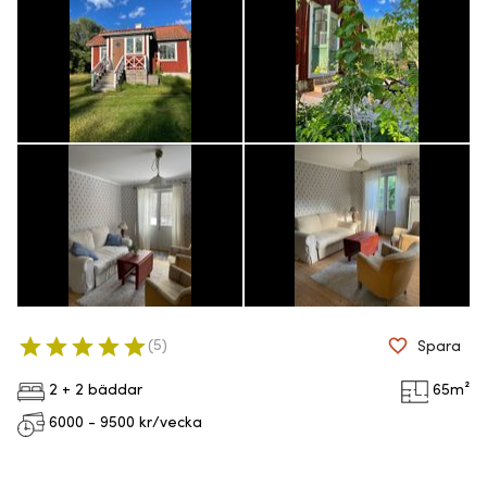
(
5
)
Spara
2 + 2 bäddar
65
m²
6000 - 9500
kr/vecka