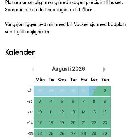
Platsen är otroligt mysig med skogen precis intill huset.
Sommartid kan du finna lingon och blåbär.
Vängsjön ligger 5-8 min med bil. Vacker sjö med badplats
samt grill möjligheter.
Kalender
Augusti
2026
Mån
Tis
Ons
Tor
Fre
Lör
Sön
27
28
29
30
31
1
2
v
31
3
4
5
6
7
8
9
v
32
10
11
12
13
14
15
16
v
33
17
18
19
20
21
22
23
v
34
24
25
26
27
28
29
30
v
35