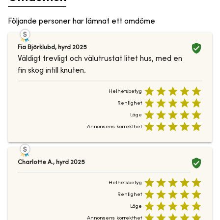
Följande personer har lämnat ett omdöme
Fia Björklubd
,
hyrd
2025
Väldigt trevligt och välutrustat litet hus, med en
fin skog intill knuten.
Helhetsbetyg
Renlighet
Läge
Annonsens korrekthet
Charlotte A.
,
hyrd
2025
Helhetsbetyg
Renlighet
Läge
Annonsens korrekthet