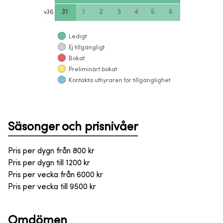
31
1
2
3
4
5
6
v
36
Ledigt
Ej tillgängligt
Bokat
Preliminärt bokat
Kontakta uthyraren för tillgänglighet
Säsonger och prisnivåer
Pris per dygn från
800
kr
Pris per dygn till
1200
kr
Pris per vecka från
6000
kr
Pris per vecka till
9500
kr
Omdömen