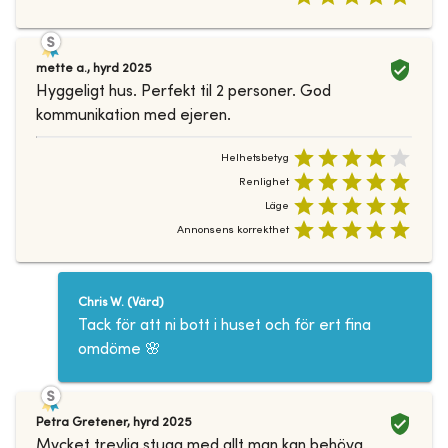
mette a.
,
hyrd
2025
Hyggeligt hus. Perfekt til 2 personer. God
kommunikation med ejeren.
Helhetsbetyg
Renlighet
Läge
Annonsens korrekthet
Chris W.
(
Värd
)
Tack för att ni bott i huset och för ert fina
omdöme 🌸
Petra Gretener
,
hyrd
2025
Mycket trevlig stuga med allt man kan behöva.