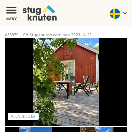
MENY
#
35979
-
På Stugknuten.com sen
2023-11-23
ALLA BILDER