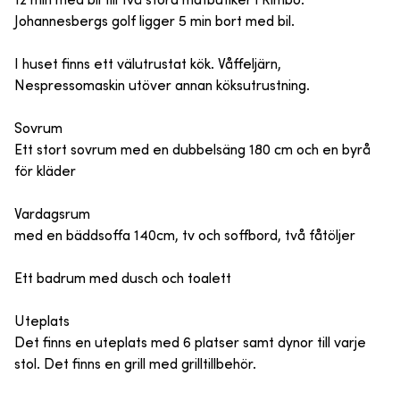
12 min med bil till två stora matbutiker i Rimbo.
Johannesbergs golf ligger 5 min bort med bil.
I huset finns ett välutrustat kök. Våffeljärn,
Nespressomaskin utöver annan köksutrustning.
Sovrum
Ett stort sovrum med en dubbelsäng 180 cm och en byrå
för kläder
Vardagsrum
med en bäddsoffa 140cm, tv och soffbord, två fåtöljer
Ett badrum med dusch och toalett
Uteplats
Det finns en uteplats med 6 platser samt dynor till varje
stol. Det finns en grill med grilltillbehör.