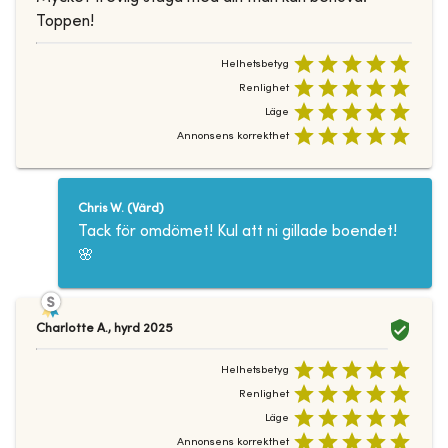
Toppen!
Helhetsbetyg
Renlighet
Läge
Annonsens korrekthet
Chris W.
(
Värd
)
Tack för omdömet! Kul att ni gillade boendet!
🌸
Charlotte A.
,
hyrd
2025
Helhetsbetyg
Renlighet
Läge
Annonsens korrekthet