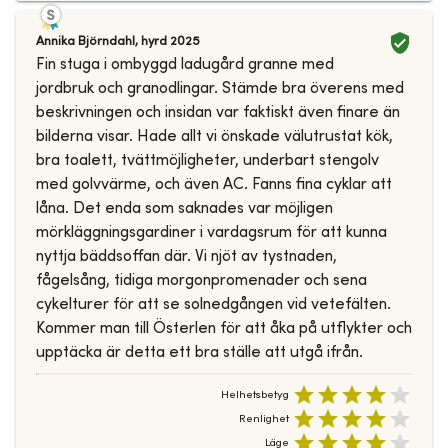
Annika Björndahl
,
hyrd
2025
Fin stuga i ombyggd ladugård granne med
jordbruk och granodlingar. Stämde bra överens med
beskrivningen och insidan var faktiskt även finare än
bilderna visar. Hade allt vi önskade välutrustat kök,
bra toalett, tvättmöjligheter, underbart stengolv
med golvvärme, och även AC. Fanns fina cyklar att
låna. Det enda som saknades var möjligen
mörkläggningsgardiner i vardagsrum för att kunna
nyttja bäddsoffan där. Vi njöt av tystnaden,
fågelsång, tidiga morgonpromenader och sena
cykelturer för att se solnedgången vid vetefälten.
Kommer man till Österlen för att åka på utflykter och
upptäcka är detta ett bra ställe att utgå ifrån.
Helhetsbetyg
Renlighet
Läge