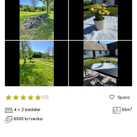
(
12
)
Spara
4 + 2 bäddar
55
m²
6500
kr/vecka