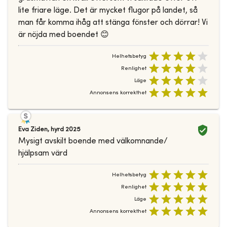
lite friare läge. Det är mycket flugor på landet, så
man får komma ihåg att stänga fönster och dörrar! Vi
är nöjda med boendet 😊
Helhetsbetyg
Renlighet
Läge
Annonsens korrekthet
Eva Ziden
,
hyrd
2025
Mysigt avskilt boende med välkomnande/
hjälpsam värd
Helhetsbetyg
Renlighet
Läge
Annonsens korrekthet