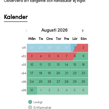
Observera att sänglinne och handdukar ej ingår.
Kalender
Augusti
2026
Mån
Tis
Ons
Tor
Fre
Lör
Sön
27
28
29
30
31
1
2
v
31
3
4
5
6
7
8
9
v
32
10
11
12
13
14
15
16
v
33
17
18
19
20
21
22
23
v
34
24
25
26
27
28
29
30
v
35
31
1
2
3
4
5
6
v
36
Ledigt
Ej tillgängligt