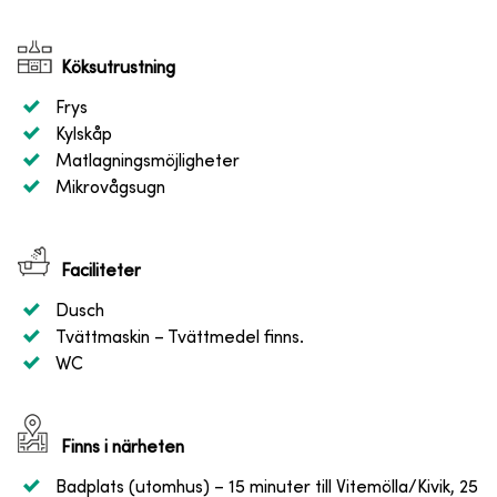
Köksutrustning
Frys
Kylskåp
Matlagningsmöjligheter
Mikrovågsugn
Faciliteter
Dusch
Tvättmaskin
– Tvättmedel finns.
WC
Finns i närheten
Badplats (utomhus)
– 15 minuter till Vitemölla/Kivik, 25