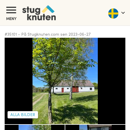
MENY
#
35101
-
På Stugknuten.com sen
2023-06-27
ALLA BILDER