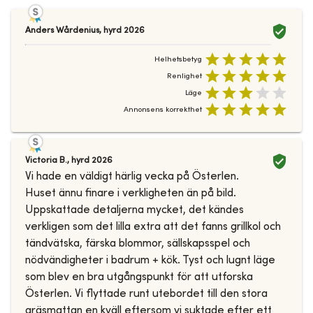
Anders Wårdenius
,
hyrd
2026
Helhetsbetyg
Renlighet
Läge
Annonsens korrekthet
Victoria B.
,
hyrd
2026
Vi hade en väldigt härlig vecka på Österlen.
Huset ännu finare i verkligheten än på bild.
Uppskattade detaljerna mycket, det kändes
verkligen som det lilla extra att det fanns grillkol och
tändvätska, färska blommor, sällskapsspel och
nödvändigheter i badrum + kök. Tyst och lugnt läge
som blev en bra utgångspunkt för att utforska
Österlen. Vi flyttade runt utebordet till den stora
gräsmattan en kväll eftersom vi suktade efter ett