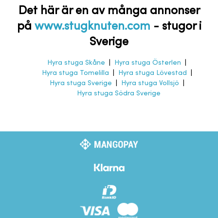
Det här är en av många annonser
på
www.stugknuten.com
-
stugor i
Sverige
Hyra stuga Skåne
|
Hyra stuga Österlen
|
Hyra stuga Tomelilla
|
Hyra stuga Lövestad
|
Hyra stuga Sverige
|
Hyra stuga Vollsjö
|
Hyra stuga Södra Sverige