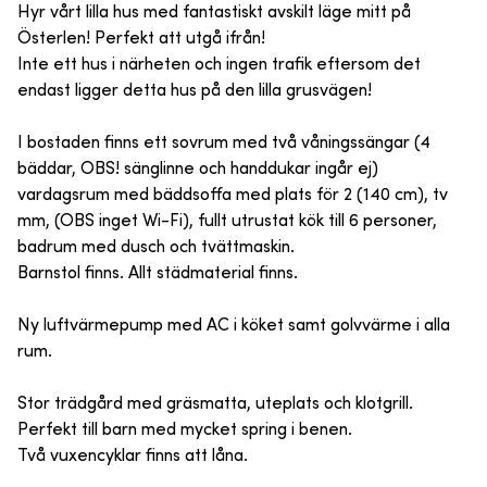
Hyr vårt lilla hus med fantastiskt avskilt läge mitt på
Österlen! Perfekt att utgå ifrån!
Inte ett hus i närheten och ingen trafik eftersom det
endast ligger detta hus på den lilla grusvägen!
I bostaden finns ett sovrum med två våningssängar (4
bäddar, OBS! sänglinne och handdukar ingår ej)
vardagsrum med bäddsoffa med plats för 2 (140 cm), tv
mm, (OBS inget Wi-Fi), fullt utrustat kök till 6 personer,
badrum med dusch och tvättmaskin.
Barnstol finns. Allt städmaterial finns.
Ny luftvärmepump med AC i köket samt golvvärme i alla
rum.
Stor trädgård med gräsmatta, uteplats och klotgrill.
Perfekt till barn med mycket spring i benen.
Två vuxencyklar finns att låna.