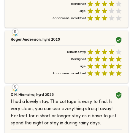
Renlighet
Läge
Annonsens korrekthet
Roger Andersson
,
hyrd
2025
Helhetsbetyg
Renlighet
Läge
Annonsens korrekthet
D.N. Hiemstra
,
hyrd
2025
I had a lovely stay. The cottage is easy to find. Is
very clean, you can use everything straigt away!
Perfect for a short or longer stay as a base to just
spend the night or stay in during rainy days.