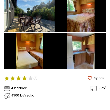
(
3
)
Spara
4 bäddar
38
m²
4900
kr/vecka