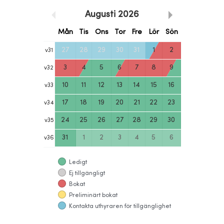
Augusti
2026
Mån
Tis
Ons
Tor
Fre
Lör
Sön
27
28
29
30
31
1
2
v
31
3
4
5
6
7
8
9
v
32
10
11
12
13
14
15
16
v
33
17
18
19
20
21
22
23
v
34
24
25
26
27
28
29
30
v
35
31
1
2
3
4
5
6
v
36
Ledigt
Ej tillgängligt
Bokat
Preliminärt bokat
Kontakta uthyraren för tillgänglighet