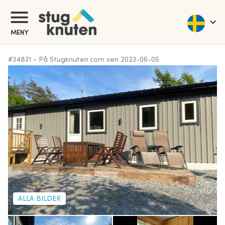
MENY
#
34831
-
På Stugknuten.com sen
2023-06-05
ALLA BILDER