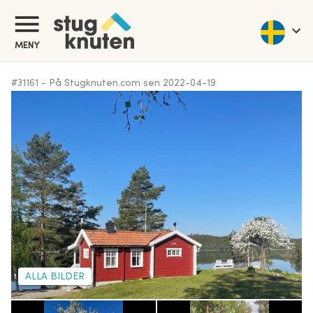
MENY
#
31161
-
På Stugknuten.com sen
2022-04-19
ALLA BILDER