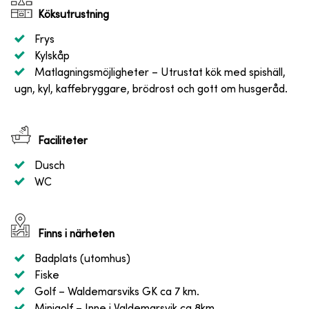
Köksutrustning
Frys
Kylskåp
Matlagningsmöjligheter
– Utrustat kök med spishäll,
ugn, kyl, kaffebryggare, brödrost och gott om husgeråd.
Faciliteter
Dusch
WC
Finns i närheten
Badplats (utomhus)
Fiske
Golf
– Waldemarsviks GK ca 7 km.
Minigolf
– Inne i Valdemarsvik ca 8km