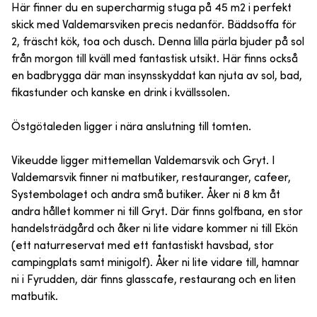
Här finner du en supercharmig stuga på 45 m2 i perfekt
skick med Valdemarsviken precis nedanför. Bäddsoffa för
2, fräscht kök, toa och dusch. Denna lilla pärla bjuder på sol
från morgon till kväll med fantastisk utsikt. Här finns också
en badbrygga där man insynsskyddat kan njuta av sol, bad,
fikastunder och kanske en drink i kvällssolen.
Östgötaleden ligger i nära anslutning till tomten.
Vikeudde ligger mittemellan Valdemarsvik och Gryt. I
Valdemarsvik finner ni matbutiker, restauranger, cafeer,
Systembolaget och andra små butiker. Åker ni 8 km åt
andra hållet kommer ni till Gryt. Där finns golfbana, en stor
handelsträdgård och åker ni lite vidare kommer ni till Ekön
(ett naturreservat med ett fantastiskt havsbad, stor
campingplats samt minigolf). Åker ni lite vidare till, hamnar
ni i Fyrudden, där finns glasscafe, restaurang och en liten
matbutik.