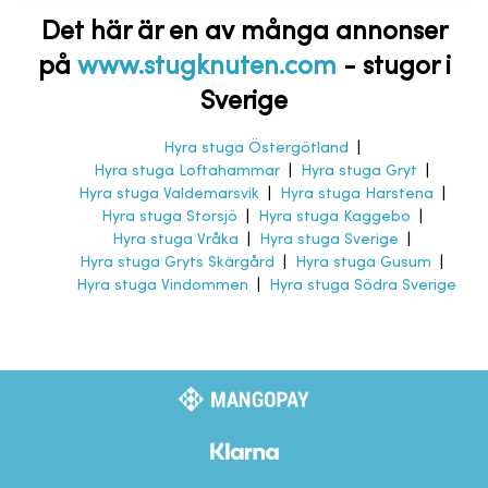
Det här är en av många annonser
på
www.stugknuten.com
-
stugor i
Sverige
Hyra stuga Östergötland
|
Hyra stuga Loftahammar
|
Hyra stuga Gryt
|
Hyra stuga Valdemarsvik
|
Hyra stuga Harstena
|
Hyra stuga Storsjö
|
Hyra stuga Kaggebo
|
Hyra stuga Vråka
|
Hyra stuga Sverige
|
Hyra stuga Gryts Skärgård
|
Hyra stuga Gusum
|
Hyra stuga Vindommen
|
Hyra stuga Södra Sverige