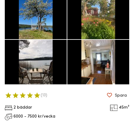
(
13
)
Spara
2 bäddar
45
m²
6000 - 7500
kr/vecka