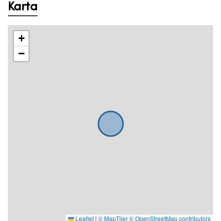
Karta
+
−
Leaflet
|
© MapTiler
© OpenStreetMap contributors