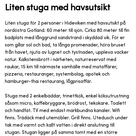
Liten stuga med havsutsikt
Liten stuga för 2 personer i Hideviken med havsutsikt på
nordöstra Gotland. 60 meter till sjön. Cirka 80 meter till fin
badplats med långgrund sandstrand i skyddad vik. För er
som gillar sol och bad, ta långa promenader, höra bruset
från havet, njuta av lugnet och tystnaden, uppleva vacker
natur. Kalkstensbrott i närheten, naturreservat med
raukar, 15 km till närmaste samhälle med mataffärer,
pizzeria, restauranger, systembolag, apotek och
hamburger-thai restaurang, lågprisaffär.
Stuga med 2 enkelbäddar, trinettkök, enkel köksutrustning
såsom micro, kaffebryggare, brödrost, tekokare. Toalett
och handfat. TV med endast markbundna kanaler. Wifi
finns. Trädäck med utemöbler. Grill finns. Utedusch under
tak med varmt och kallt vatten i direkt anslutning till
stugan. Stugan ligger på samma tomt med en större