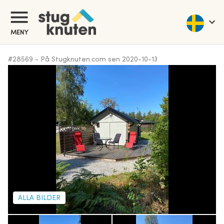
MENY
#
28569
-
På Stugknuten.com sen
2020-10-13
ALLA BILDER