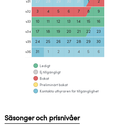
27
28
29
30
31
1
2
v
31
3
4
5
6
7
8
9
v
32
10
11
12
13
14
15
16
v
33
17
18
19
20
21
22
23
v
34
24
25
26
27
28
29
30
v
35
31
1
2
3
4
5
6
v
36
Ledigt
Ej tillgängligt
Bokat
Preliminärt bokat
Kontakta uthyraren för tillgänglighet
Säsonger och prisnivåer