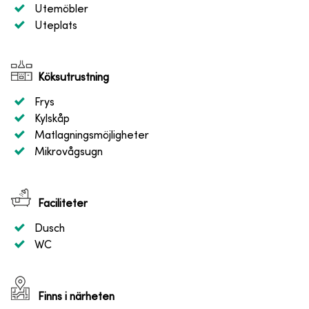
Utemöbler
Uteplats
Köksutrustning
Frys
Kylskåp
Matlagningsmöjligheter
Mikrovågsugn
Faciliteter
Dusch
WC
Finns i närheten