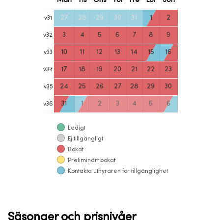
Mån
Tis
Ons
Tor
Fre
Lör
Sön
27
28
29
30
31
1
2
v
31
3
4
5
6
7
8
9
v
32
10
11
12
13
14
15
16
v
33
17
18
19
20
21
22
23
v
34
24
25
26
27
28
29
30
v
35
31
1
2
3
4
5
6
v
36
Ledigt
Ej tillgängligt
Bokat
Preliminärt bokat
Kontakta uthyraren för tillgänglighet
Säsonger och prisnivåer