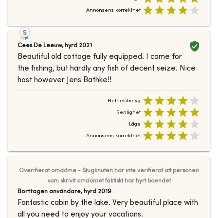
Annonsens korrekthet
Cees De Leeuw
,
hyrd
2021
Beautiful old cottage fully equipped. I came for
the fishing, but hardly any fish of decent seize. Nice
host however Jens Bathke!!
Helhetsbetyg
Renlighet
Läge
Annonsens korrekthet
Overifierat omdöme - Stugknuten har inte verifierat att personen
som skrivit omdömet faktiskt har hyrt boendet
Borttagen användare
,
hyrd
2019
Fantastic cabin by the lake. Very beautiful place with
all you need to enjoy your vacations.