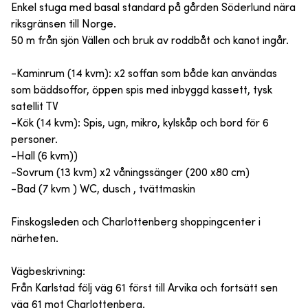
Enkel stuga med basal standard på gården Söderlund nära
riksgränsen till Norge.
50 m från sjön Vällen och bruk av roddbåt och kanot ingår.
-Kaminrum (14 kvm): x2 soffan som både kan användas
som bäddsoffor, öppen spis med inbyggd kassett, tysk
satellit TV
-Kök (14 kvm): Spis, ugn, mikro, kylskåp och bord för 6
personer.
-Hall (6 kvm))
-Sovrum (13 kvm) x2 våningssänger (200 x80 cm)
-Bad (7 kvm ) WC, dusch , tvättmaskin
Finskogsleden och Charlottenberg shoppingcenter i
närheten.
Vägbeskrivning:
Från Karlstad följ väg 61 först till Arvika och fortsätt sen
väg 61 mot Charlottenberg.