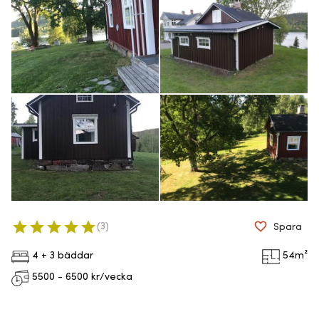
(
3
)
Spara
4 + 3 bäddar
54
m²
5500 - 6500
kr/vecka