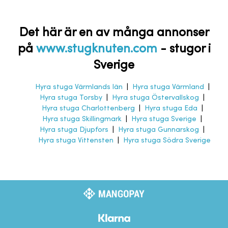
Det här är en av många annonser
på
www.stugknuten.com
-
stugor i
Sverige
Hyra stuga Värmlands län
|
Hyra stuga Värmland
|
Hyra stuga Torsby
|
Hyra stuga Östervallskog
|
Hyra stuga Charlottenberg
|
Hyra stuga Eda
|
Hyra stuga Skillingmark
|
Hyra stuga Sverige
|
Hyra stuga Djupfors
|
Hyra stuga Gunnarskog
|
Hyra stuga Vittensten
|
Hyra stuga Södra Sverige