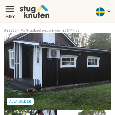
MENY
#
22260
-
På Stugknuten.com sen
2017-11-05
ALLA BILDER