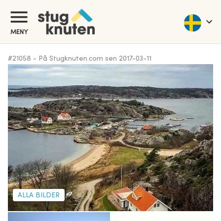
MENY
#
21058
-
På Stugknuten.com sen
2017-03-11
ALLA BILDER