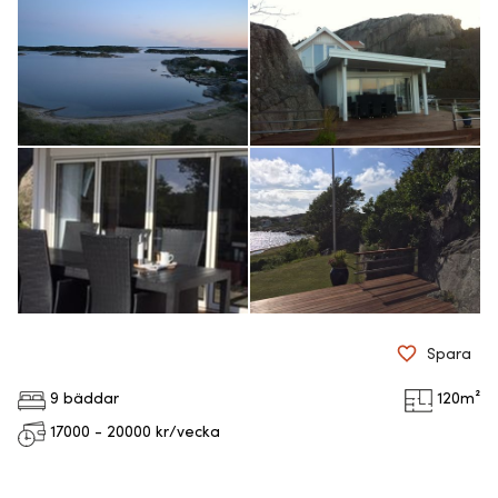
Spara
9 bäddar
120
m²
17000 - 20000
kr/vecka