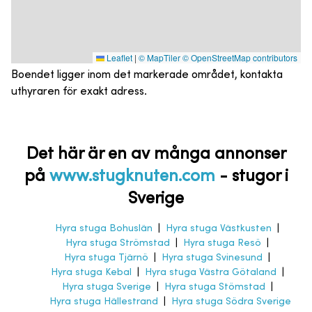
Leaflet
|
© MapTiler
© OpenStreetMap contributors
Boendet ligger inom det markerade området, kontakta
uthyraren för exakt adress.
Det här är en av många annonser
på
www.stugknuten.com
-
stugor i
Sverige
Hyra stuga Bohuslän
|
Hyra stuga Västkusten
|
Hyra stuga Strömstad
|
Hyra stuga Resö
|
Hyra stuga Tjärnö
|
Hyra stuga Svinesund
|
Hyra stuga Kebal
|
Hyra stuga Västra Götaland
|
Hyra stuga Sverige
|
Hyra stuga Stömstad
|
Hyra stuga Hällestrand
|
Hyra stuga Södra Sverige