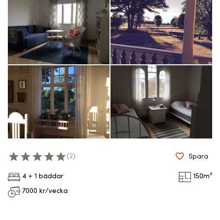
(
2
)
Spara
4 + 1 bäddar
150
m²
7000
kr/vecka