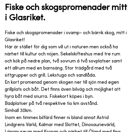
Fiske och skogspromenader mitt
i Glasriket.
Fiske och skogspromenader i svamp- och bärrik skog, mitt i
Glasriket!
Här är stället för dig som vill ut i naturen men också ha
närhet till kultur och nöjen. Sekelskifteshus med tre rum
och kök på nedre plan, två sovrum á två sovplatser samt
ett allrum med en barnsäng. Stor trädgård med två
sittgrupper och grill. Lekstuga och sandlåda.
En kort promenad genom skogen ner till sjön med egen
grillplats och båt. Det finns även bilväg och möjlighet att
hyra båt med snurra. Fiskekort köpes i byn.
Badplatser på två respektive tio km avstånd.
Simhall 30km.
Inom en timmes bilfärd finner ni bland annat Astrid
Lindgrens Värld, Kalmar med Slottet, Dinosaurievärld,
Länsmuseum med Kronan och närhet till Öland med fina