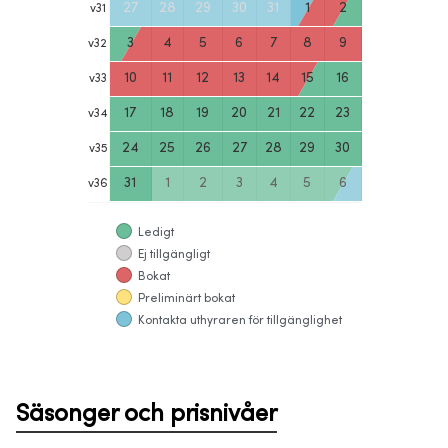
27
28
29
30
31
1
2
v
31
3
4
5
6
7
8
9
v
32
10
11
12
13
14
15
16
v
33
17
18
19
20
21
22
23
v
34
24
25
26
27
28
29
30
v
35
31
1
2
3
4
5
6
v
36
Ledigt
Ej tillgängligt
Bokat
Preliminärt bokat
Kontakta uthyraren för tillgänglighet
Säsonger och prisnivåer