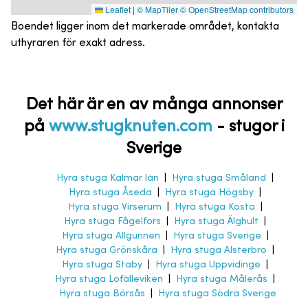
Leaflet
|
© MapTiler
© OpenStreetMap contributors
Boendet ligger inom det markerade området, kontakta
uthyraren för exakt adress.
Det här är en av många annonser
på
www.stugknuten.com
-
stugor i
Sverige
Hyra stuga Kalmar län
|
Hyra stuga Småland
|
Hyra stuga Åseda
|
Hyra stuga Högsby
|
Hyra stuga Virserum
|
Hyra stuga Kosta
|
Hyra stuga Fågelfors
|
Hyra stuga Älghult
|
Hyra stuga Allgunnen
|
Hyra stuga Sverige
|
Hyra stuga Grönskåra
|
Hyra stuga Alsterbro
|
Hyra stuga Staby
|
Hyra stuga Uppvidinge
|
Hyra stuga Lofälleviken
|
Hyra stuga Målerås
|
Hyra stuga Börsås
|
Hyra stuga Södra Sverige