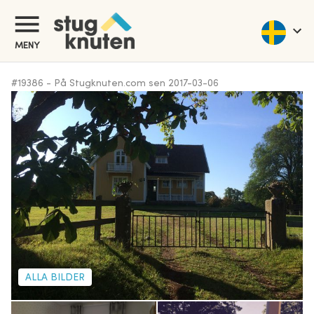
MENY
#
19386
-
På Stugknuten.com sen
2017-03-06
ALLA BILDER