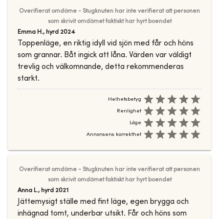
Overifierat omdöme - Stugknuten har inte verifierat att personen
som skrivit omdömet faktiskt har hyrt boendet
Emma H.
,
hyrd
2024
Toppenläge, en riktig idyll vid sjön med får och höns
som grannar. Båt ingick att låna. Värden var väldigt
trevlig och välkomnande, detta rekommenderas
starkt.
Helhetsbetyg
Renlighet
Läge
Annonsens korrekthet
Overifierat omdöme - Stugknuten har inte verifierat att personen
som skrivit omdömet faktiskt har hyrt boendet
Anna L.
,
hyrd
2021
Jättemysigt ställe med fint läge, egen brygga och
inhägnad tomt, underbar utsikt. Får och höns som