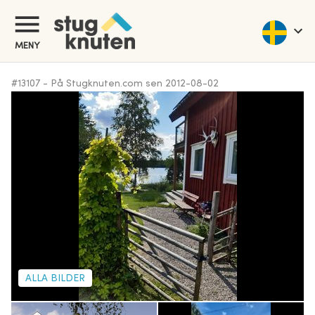
MENY
#
13107
-
På Stugknuten.com sen
2012-08-02
ALLA BILDER