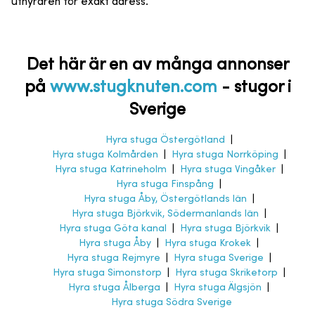
uthyraren för exakt adress.
Det här är en av många annonser
på
www.stugknuten.com
-
stugor i
Sverige
Hyra stuga Östergötland
|
Hyra stuga Kolmården
|
Hyra stuga Norrköping
|
Hyra stuga Katrineholm
|
Hyra stuga Vingåker
|
Hyra stuga Finspång
|
Hyra stuga Åby, Östergötlands län
|
Hyra stuga Björkvik, Södermanlands län
|
Hyra stuga Göta kanal
|
Hyra stuga Björkvik
|
Hyra stuga Åby
|
Hyra stuga Krokek
|
Hyra stuga Rejmyre
|
Hyra stuga Sverige
|
Hyra stuga Simonstorp
|
Hyra stuga Skriketorp
|
Hyra stuga Ålberga
|
Hyra stuga Älgsjön
|
Hyra stuga Södra Sverige