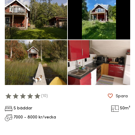
(
10
)
Spara
5 bäddar
50
m²
7000 - 8000
kr/vecka