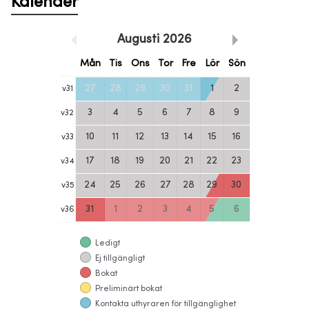
Kalender
Augusti
2026
Mån
Tis
Ons
Tor
Fre
Lör
Sön
27
28
29
30
31
1
2
v
31
3
4
5
6
7
8
9
v
32
10
11
12
13
14
15
16
v
33
17
18
19
20
21
22
23
v
34
24
25
26
27
28
29
30
v
35
31
1
2
3
4
5
6
v
36
Ledigt
Ej tillgängligt
Bokat
Preliminärt bokat
Kontakta uthyraren för tillgänglighet