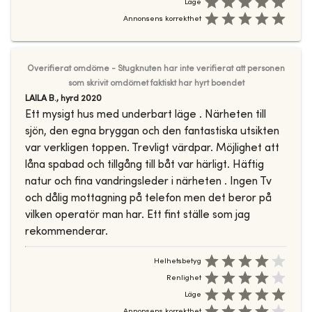
Läge
Annonsens korrekthet
Overifierat omdöme - Stugknuten har inte verifierat att personen
som skrivit omdömet faktiskt har hyrt boendet
LAILA B.
,
hyrd
2020
Ett mysigt hus med underbart läge . Närheten till
sjön, den egna bryggan och den fantastiska utsikten
var verkligen toppen. Trevligt värdpar. Möjlighet att
låna spabad och tillgång till båt var härligt. Häftig
natur och fina vandringsleder i närheten . Ingen Tv
och dålig mottagning på telefon men det beror på
vilken operatör man har. Ett fint ställe som jag
rekommenderar.
Helhetsbetyg
Renlighet
Läge
Annonsens korrekthet