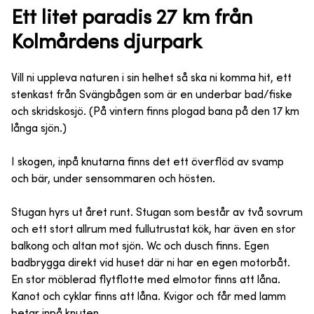
Ett litet paradis 27 km från
Kolmårdens djurpark
Vill ni uppleva naturen i sin helhet så ska ni komma hit, ett
stenkast från Svängbågen som är en underbar bad/fiske
och skridskosjö. (På vintern finns plogad bana på den 17 km
långa sjön.)
I skogen, inpå knutarna finns det ett överflöd av svamp
och bär, under sensommaren och hösten.
Stugan hyrs ut året runt. Stugan som består av två sovrum
och ett stort allrum med fullutrustat kök, har även en stor
balkong och altan mot sjön. Wc och dusch finns. Egen
badbrygga direkt vid huset där ni har en egen motorbåt.
En stor möblerad flytflotte med elmotor finns att låna.
Kanot och cyklar finns att låna. Kvigor och får med lamm
betar inpå knuten.