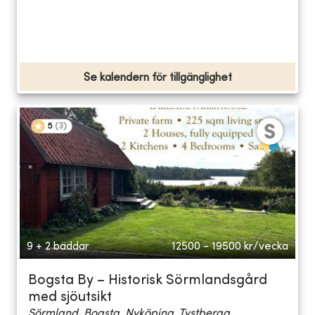
Se kalendern för tillgänglighet
5
(
3
)
9 + 2 bäddar
12500 - 19500
kr/vecka
Bogsta By – Historisk Sörmlandsgård
med sjöutsikt
Sörmland, Bogsta, Nyköping, Tystberga...