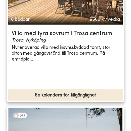
6 bäddar
19500
kr/vecka
Villa med fyra sovrum i Trosa centrum
Trosa, Nyköping
Nyrenoverad villa med insynsskyddad tomt, stor
altan med gångavstånd till Trosa centrum. På
entrépla...
Se kalendern för tillgänglighet
(
4
)