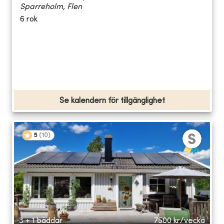
Sparreholm, Flen
6 rok
Se kalendern för tillgänglighet
5
(
10
)
3 + 1 bäddar
7500
kr/vecka