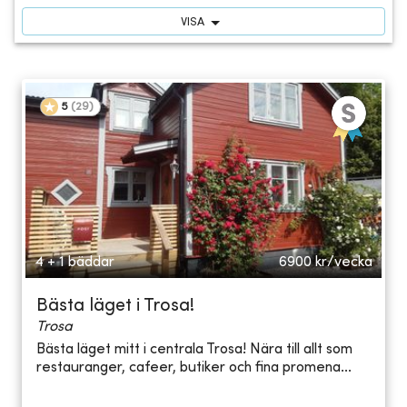
VISA
5
(
29
)
4 + 1 bäddar
6900
kr/vecka
Bästa läget i Trosa!
Trosa
Bästa läget mitt i centrala Trosa! Nära till allt som
restauranger, cafeer, butiker och fina promena...