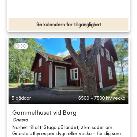
Se kalendern för tillgänglighet
(
2
)
5 bäddar
6500 - 7500
kr/vecka
Gammelhuset vid Borg
Gnesta
Närhet till allt! Stuga på landet, 2 km söder om
Gnesta uthyres per dygn eller vecka - för dig som