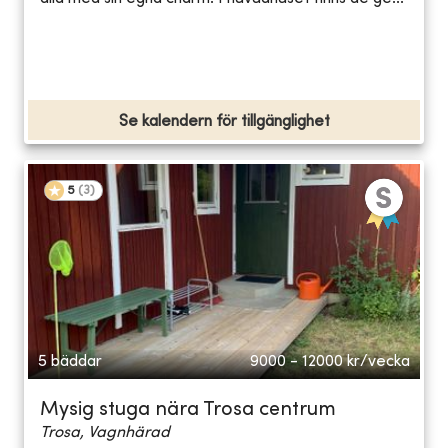
Se kalendern för tillgänglighet
5
(
3
)
5 bäddar
9000 - 12000
kr/vecka
Mysig stuga nära Trosa centrum
Trosa, Vagnhärad