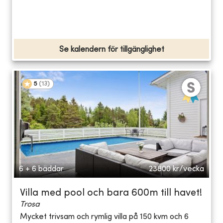
Se kalendern för tillgänglighet
5
(
13
)
6 + 6 bäddar
23800
kr/vecka
Villa med pool och bara 600m till havet!
Trosa
Mycket trivsam och rymlig villa på 150 kvm och 6