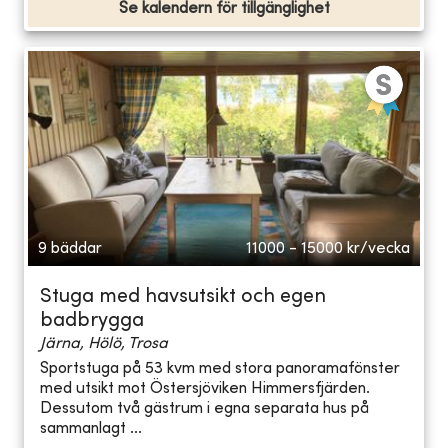
Se kalendern för tillgänglighet
9 bäddar
11000 - 15000
kr/vecka
Stuga med havsutsikt och egen
badbrygga
Järna, Hölö, Trosa
Sportstuga på 53 kvm med stora panoramafönster
med utsikt mot Östersjöviken Himmersfjärden.
Dessutom två gästrum i egna separata hus på
sammanlagt ...