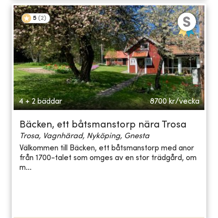
5
(
2
)
4 + 2 bäddar
8700
kr/vecka
Bäcken, ett båtsmanstorp nära Trosa
Trosa, Vagnhärad, Nyköping, Gnesta
Välkommen till Bäcken, ett båtsmanstorp med anor
från 1700-talet som omges av en stor trädgård, om
m...