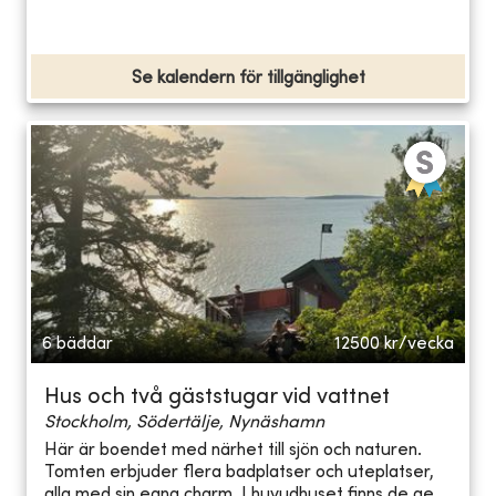
Se kalendern för tillgänglighet
6 bäddar
12500
kr/vecka
Hus och två gäststugar vid vattnet
Stockholm, Södertälje, Nynäshamn
Här är boendet med närhet till sjön och naturen.
Tomten erbjuder flera badplatser och uteplatser,
alla med sin egna charm. I huvudhuset finns de ge...