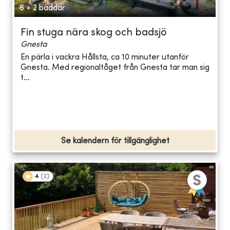
6 + 2 bäddar
Fin stuga nära skog och badsjö
Gnesta
En pärla i vackra Hållsta, ca 10 minuter utanför
Gnesta. Med regionaltåget från Gnesta tar man sig
t...
Se kalendern för tillgänglighet
4
(
2
)