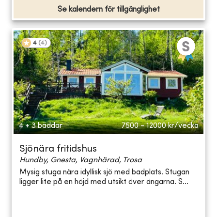
Se kalendern för tillgänglighet
4
(
4
)
4 + 3 bäddar
7500 - 12000
kr/vecka
Sjönära fritidshus
Hundby, Gnesta, Vagnhärad, Trosa
Mysig stuga nära idyllisk sjö med badplats. Stugan
ligger lite på en höjd med utsikt över ängarna. S...