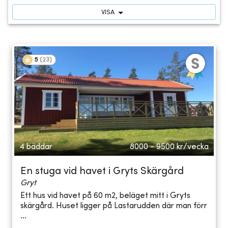
VISA
5
(
23
)
4 bäddar
8000 - 9500
kr/vecka
En stuga vid havet i Gryts Skärgård
Gryt
Ett hus vid havet på 60 m2, beläget mitt i Gryts
skärgård. Huset ligger på Lastarudden där man förr
...