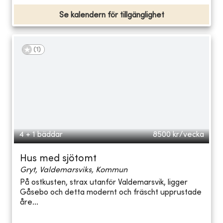
Se kalendern för tillgänglighet
(
1
)
4 + 1 bäddar
8500
kr/vecka
Hus med sjötomt
Gryt, Valdemarsviks, Kommun
På ostkusten, strax utanför Valdemarsvik, ligger
Gåsebo och detta modernt och fräscht upprustade
åre...