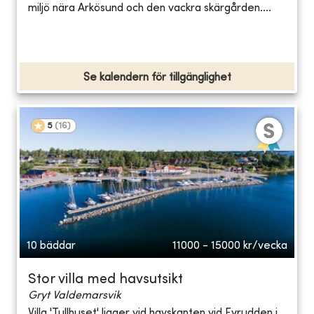
miljö nära Arkösund och den vackra skärgården....
Se kalendern för tillgänglighet
5
(
16
)
10 bäddar
11000 - 15000
kr/vecka
Stor villa med havsutsikt
Gryt Valdemarsvik
Villa 'Tullhuset' ligger vid havskanten vid Fyrudden i