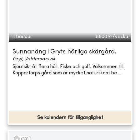
4 bäddar
5600
kr/vecka
Sunnanäng i Gryts härliga skärgård.
Gryt, Valdemarsvik
Sjöutsikt åt flera håll. Fiske och golf. Välkommen till
Koppartorps gård som är mycket naturskönt be...
Se kalendern för tillgänglighet
(
33
)