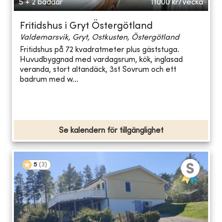
5 + 2 bäddar
11000
kr/vecka
Fritidshus i Gryt Östergötland
Valdemarsvik, Gryt, Ostkusten, Östergötland
Fritidshus på 72 kvadratmeter plus gäststuga.
Huvudbyggnad med vardagsrum, kök, inglasad
veranda, stort altandäck, 3st Sovrum och ett
badrum med w...
Se kalendern för tillgänglighet
5
(
3
)