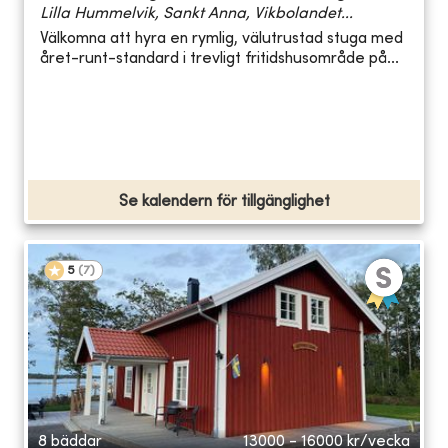
Lilla Hummelvik, Sankt Anna, Vikbolandet...
Välkomna att hyra en rymlig, välutrustad stuga med
året-runt-standard i trevligt fritidshusområde på...
Se kalendern för tillgänglighet
5
(
7
)
8 bäddar
13000 - 16000
kr/vecka