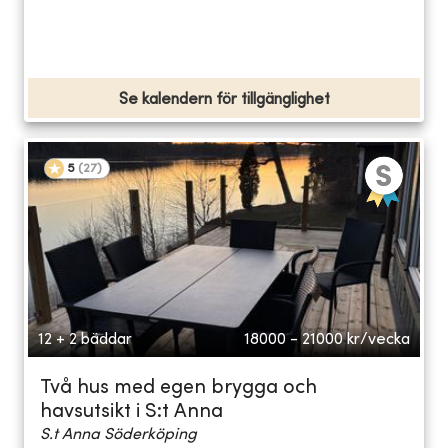
Se kalendern för tillgänglighet
5
(
27
)
12 + 2 bäddar
18000 - 21000
kr/vecka
Två hus med egen brygga och
havsutsikt i S:t Anna
S.t Anna Söderköping