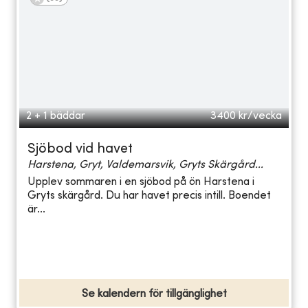
2 + 1 bäddar
3400
kr/vecka
Sjöbod vid havet
Harstena, Gryt, Valdemarsvik, Gryts Skärgård...
Upplev sommaren i en sjöbod på ön Harstena i
Gryts skärgård. Du har havet precis intill. Boendet
är...
Se kalendern för tillgänglighet