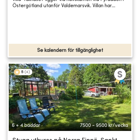
Östergötland utanför Valdemarsvik. Villan har...
Se kalendern för tillgänglighet
5
(
4
)
6 + 4 bäddar
7500 - 9500
kr/vecka