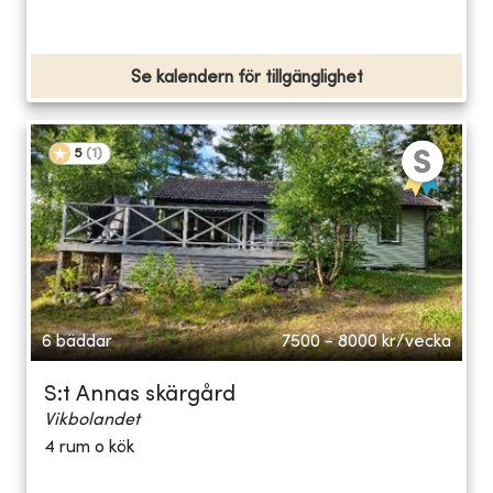
Se kalendern för tillgänglighet
5
(
1
)
6 bäddar
7500 - 8000
kr/vecka
S:t Annas skärgård
Vikbolandet
4 rum o kök