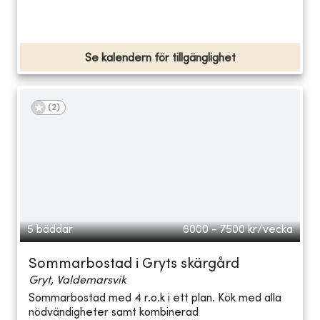
Se kalendern för tillgänglighet
(
2
)
5 bäddar
6000 - 7500
kr/vecka
Sommarbostad i Gryts skärgård
Gryt, Valdemarsvik
Sommarbostad med 4 r.o.k i ett plan. Kök med alla
nödvändigheter samt kombinerad