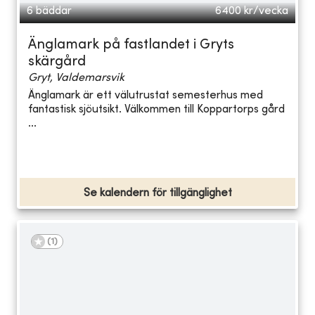
6 bäddar
6400
kr/vecka
Änglamark på fastlandet i Gryts
skärgård
Gryt, Valdemarsvik
Änglamark är ett välutrustat semesterhus med
fantastisk sjöutsikt. Välkommen till Koppartorps gård
...
Se kalendern för tillgänglighet
(
1
)