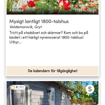
4 bäddar
1795
kr/dygn
Mysigt lantligt 1800-talshus
Valdemarsvik, Gryt
Trött på stadslivet och skärmar? Kom och bo på
landet i ett härligt nyrenoverat 1800-talshus!
Uthyr...
Se kalendern för tillgänglighet
5
(
10
)