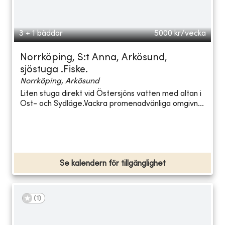
3 + 1 bäddar
5000
kr/vecka
Norrköping, S:t Anna, Arkösund,
sjöstuga .Fiske.
Norrköping, Arkösund
Liten stuga direkt vid Östersjöns vatten med altan i
Ost- och Sydläge.Vackra promenadvänliga omgivn...
Se kalendern för tillgänglighet
(
1
)