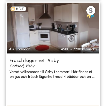
5
(
28
)
4 + 1 bäddar
4500 - 7200
kr/vecka
Fräsch lägenhet i Visby
Gotland, Visby
Varmt välkommen till Visby i sommar! Här finner ni
en ljus och fräsch lägenhet med 4 bäddar och en ...