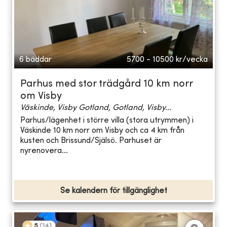
6 bäddar
5700 - 10500
kr/vecka
Parhus med stor trädgård 10 km norr
om Visby
Väskinde, Visby Gotland, Gotland, Visby...
Parhus/lägenhet i större villa (stora utrymmen) i
Väskinde 10 km norr om Visby och ca 4 km från
kusten och Brissund/Själsö. Parhuset är
nyrenovera...
Se kalendern för tillgänglighet
5
(
14
)