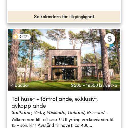
Se kalendern för tillgänglighet
5
(
17
)
4 bäddar
9500 - 19500
kr/vecka
Tallhuset - förtrollande, exklusivt,
avkopplande
Salthamn, Visby, Väskinde, Gotland, Brissund...
Välkommen till Tallhuset! Uthyrning veckovis: sön. kl.
15 - sön. kl.11 Avstånd till havet: ca 400...