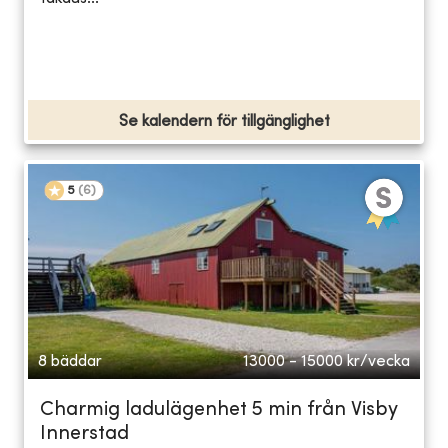
Se kalendern för tillgänglighet
5
(
6
)
8 bäddar
13000 - 15000
kr/vecka
Charmig ladulägenhet 5 min från Visby
Innerstad