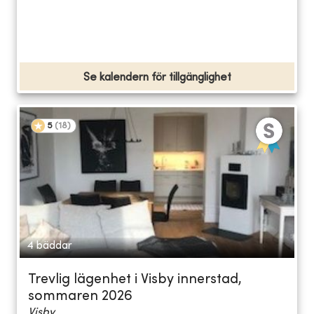
Se kalendern för tillgänglighet
5
(
18
)
4 bäddar
Trevlig lägenhet i Visby innerstad,
sommaren 2026
Visby