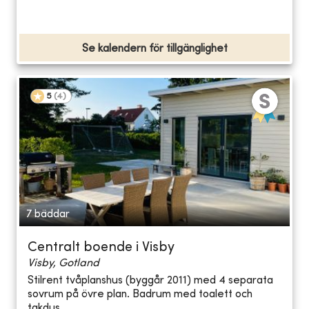
Se kalendern för tillgänglighet
5
(
4
)
7 bäddar
Centralt boende i Visby
Visby, Gotland
Stilrent tvåplanshus (byggår 2011) med 4 separata
sovrum på övre plan. Badrum med toalett och
takdus...