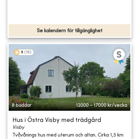
Se kalendern för tillgänglighet
5
(
16
)
8 bäddar
12000 - 17000
kr/vecka
Hus i Östra Visby med trädgård
Visby
Tvåvånings hus med uterum och altan. Cirka 1,3 km