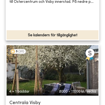
till Östercentrum och Visby innerstad. På nedre p...
Se kalendern för tillgänglighet
5
(
20
)
4 + 1 bäddar
8000 - 11000
kr/vecka
Centrala Visby