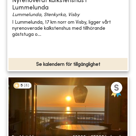
Nyrenoverat kalkstenshus i
Lummelunda
Lummelunda, Stenkyrka, Visby
I Lummelunda, 17 km norr om Visby, ligger vårt
nyrenoverade kalkstenshus med tillhörande
gäststuga o...
Se kalendern för tillgänglighet
5
(
8
)