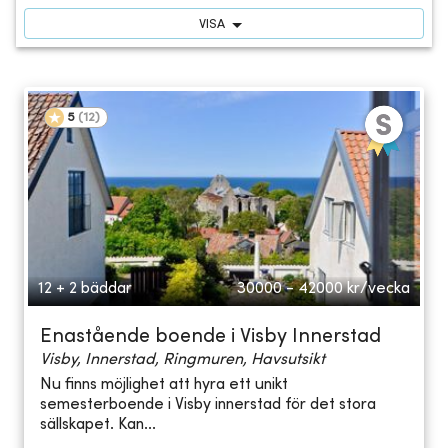
VISA
5
(
12
)
12 + 2 bäddar
30000 - 42000
kr/vecka
Enastående boende i Visby Innerstad
Visby, Innerstad, Ringmuren, Havsutsikt
Nu finns möjlighet att hyra ett unikt
semesterboende i Visby innerstad för det stora
sällskapet. Kan...