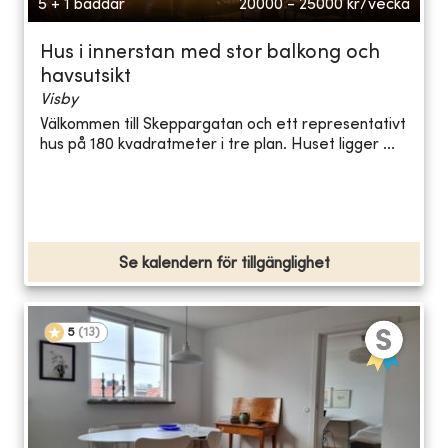
5 + 1 bäddar
20000 - 25000
kr/vecka
Hus i innerstan med stor balkong och
havsutsikt
Visby
Välkommen till Skeppargatan och ett representativt
hus på 180 kvadratmeter i tre plan. Huset ligger ...
Se kalendern för tillgänglighet
5
(
13
)