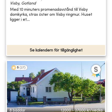
Visby, Gotland
Med 10 minuters promenadavstånd till Visby
domkyrka, strax öster om Visby ringmur. Huset
ligger i et...
Se kalendern för tillgänglighet
5
(
27
)
8 bäddar
12000 - 27000
kr/vecka