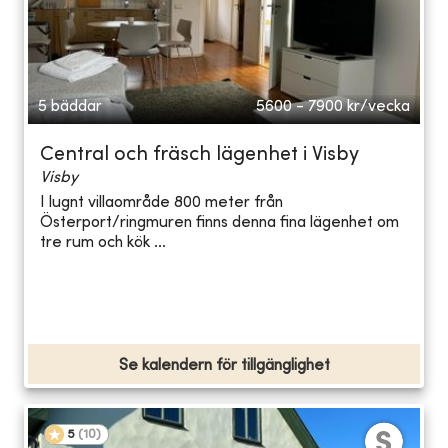
5 bäddar
5600 - 7900
kr/vecka
Central och fräsch lägenhet i Visby
Visby
I lugnt villaområde 800 meter från
Österport/ringmuren finns denna fina lägenhet om
tre rum och kök ...
Se kalendern för tillgänglighet
5
(
10
)