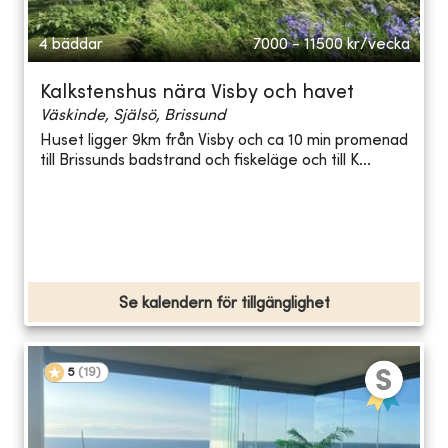
4 bäddar
7000 - 11500
kr/vecka
Kalkstenshus nära Visby och havet
Väskinde, Själsö, Brissund
Huset ligger 9km från Visby och ca 10 min promenad
till Brissunds badstrand och fiskeläge och till K...
Se kalendern för tillgänglighet
5
(
19
)