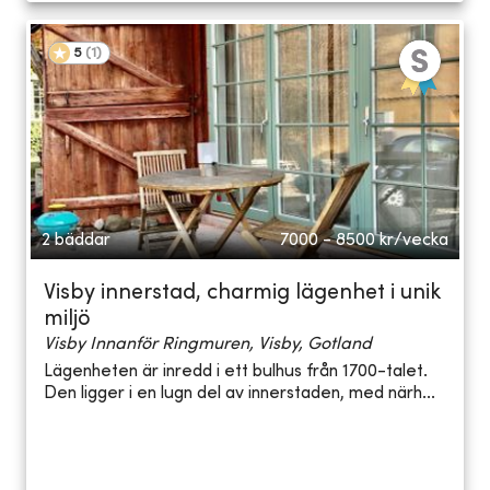
5
(
1
)
2 bäddar
7000 - 8500
kr/vecka
Visby innerstad, charmig lägenhet i unik
miljö
Visby Innanför Ringmuren, Visby, Gotland
Lägenheten är inredd i ett bulhus från 1700-talet.
Den ligger i en lugn del av innerstaden, med närh...