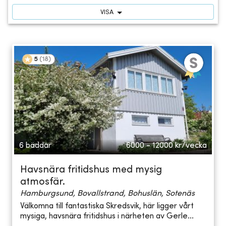
VISA
5
(
18
)
6 bäddar
6000 - 12000
kr/vecka
Havsnära fritidshus med mysig
atmosfär.
Hamburgsund, Bovallstrand, Bohuslän, Sotenäs
Välkomna till fantastiska Skredsvik, här ligger vårt
mysiga, havsnära fritidshus i närheten av Gerle...