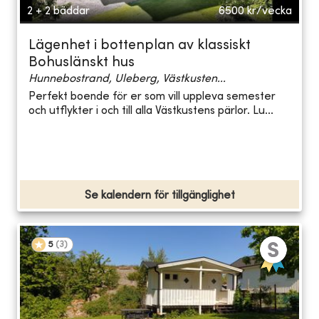
2 + 2 bäddar
6500
kr/vecka
Lägenhet i bottenplan av klassiskt
Bohuslänskt hus
Hunnebostrand, Uleberg, Västkusten...
Perfekt boende för er som vill uppleva semester
och utflykter i och till alla Västkustens pärlor. Lu...
Se kalendern för tillgänglighet
5
(
3
)