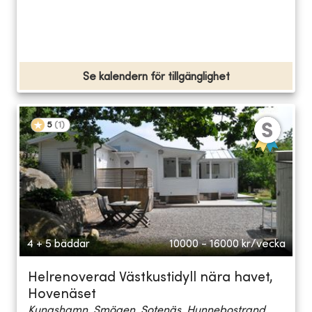
Se kalendern för tillgänglighet
5
(
1
)
4 + 5 bäddar
10000 - 16000
kr/vecka
Helrenoverad Västkustidyll nära havet,
Hovenäset
Kungshamn, Smögen, Sotenäs, Hunnebostrand...