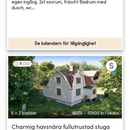
egen ingång. 2st sovrum, fräscht Badrum med
dusch, wc...
Se kalendern för tillgänglighet
5
(
22
)
5 + 2 bäddar
8000 - 10500
kr/vecka
Charmig havsnära fullutrustad stuga