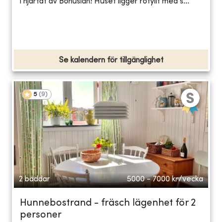
i hjärtat av Bohuslän! Huset ligger rofyllt med s...
Se kalendern för tillgänglighet
5
(
9
)
2 bäddar
5000 - 7000
kr/vecka
Hunnebostrand - fräsch lägenhet för 2
personer