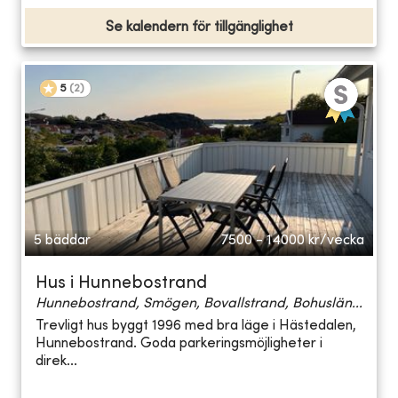
Se kalendern för tillgänglighet
5
(
2
)
5 bäddar
7500 - 14000
kr/vecka
Hus i Hunnebostrand
Hunnebostrand, Smögen, Bovallstrand, Bohuslän...
Trevligt hus byggt 1996 med bra läge i Hästedalen,
Hunnebostrand. Goda parkeringsmöjligheter i
direk...