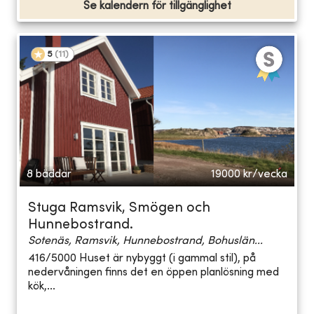
Se kalendern för tillgänglighet
5
(
11
)
8 bäddar
19000
kr/vecka
Stuga Ramsvik, Smögen och
Hunnebostrand.
Sotenäs, Ramsvik, Hunnebostrand, Bohuslän...
416/5000 Huset är nybyggt (i gammal stil), på
nedervåningen finns det en öppen planlösning med
kök,...