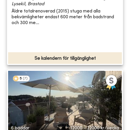
Lysekil, Brastad
Äldre totalrenoverad (2015) stuga med alla
bekvämligheter endast 600 meter från badstrand
och 300 me...
Se kalendern för tillgänglighet
5
(
7
)
6 bäddar
12000 - 22000
kr/vecka