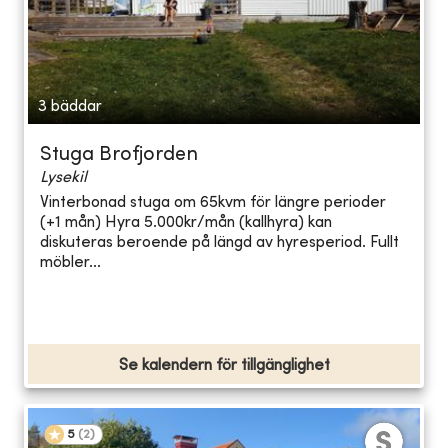
3 bäddar
Stuga Brofjorden
Lysekil
Vinterbonad stuga om 65kvm för längre perioder
(+1 mån) Hyra 5.000kr/mån (kallhyra) kan
diskuteras beroende på längd av hyresperiod. Fullt
möbler...
Se kalendern för tillgänglighet
5
(
2
)