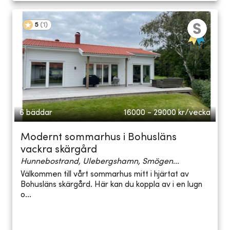
5
(
1
)
6 bäddar
16000 - 29000
kr/vecka
Modernt sommarhus i Bohusläns
vackra skärgård
Hunnebostrand, Ulebergshamn, Smögen...
Välkommen till vårt sommarhus mitt i hjärtat av
Bohusläns skärgård. Här kan du koppla av i en lugn
o...