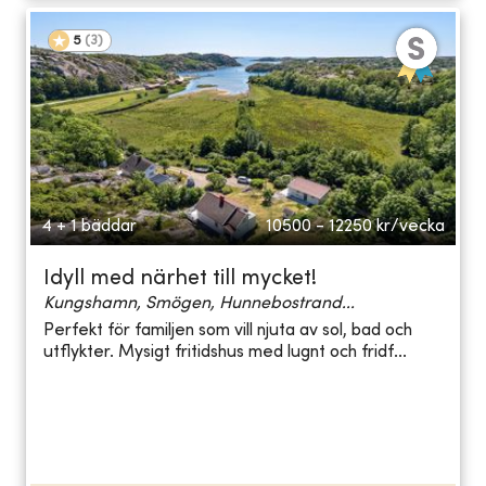
5
(
3
)
4 + 1 bäddar
10500 - 12250
kr/vecka
Idyll med närhet till mycket!
Kungshamn, Smögen, Hunnebostrand...
Perfekt för familjen som vill njuta av sol, bad och
utflykter. Mysigt fritidshus med lugnt och fridf...