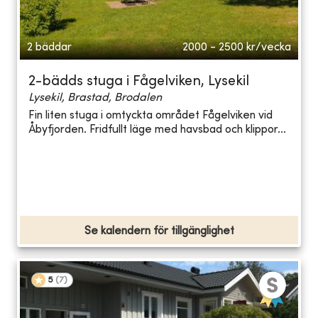
2 bäddar
2000 - 2500
kr/vecka
2-bädds stuga i Fågelviken, Lysekil
Lysekil, Brastad, Brodalen
Fin liten stuga i omtyckta området Fågelviken vid
Åbyfjorden. Fridfullt läge med havsbad och klippor...
Se kalendern för tillgänglighet
5
(
7
)