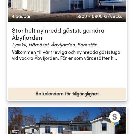
4 bäddar
5900 - 6900
kr/vecka
Stor helt nyinredd gäststuga nära
Åbyfjorden
Lysekil, Härnäset, Åbyfjorden, Bohuslän...
Välkommen till vår trevliga och nyinredda gäststuga
vid vackra Åbyfjorden. För er som värdesätter h...
Se kalendern för tillgänglighet