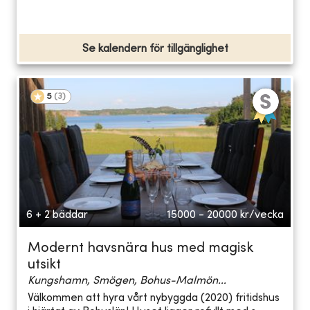
Se kalendern för tillgänglighet
5
(
3
)
6 + 2 bäddar
15000 - 20000
kr/vecka
Modernt havsnära hus med magisk
utsikt
Kungshamn, Smögen, Bohus-Malmön...
Välkommen att hyra vårt nybyggda (2020) fritidshus