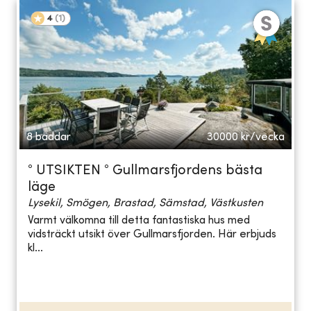
4
(
1
)
8 bäddar
30000
kr/vecka
° UTSIKTEN ° Gullmarsfjordens bästa
läge
Lysekil, Smögen, Brastad, Sämstad, Västkusten
Varmt välkomna till detta fantastiska hus med
vidsträckt utsikt över Gullmarsfjorden. Här erbjuds
kl...