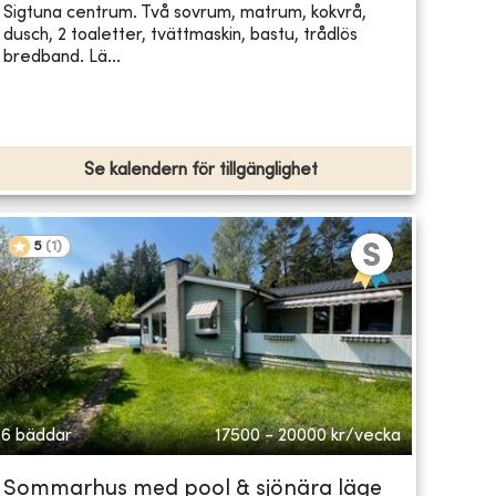
Sigtuna centrum. Två sovrum, matrum, kokvrå,
dusch, 2 toaletter, tvättmaskin, bastu, trådlös
bredband. Lä...
Se kalendern för tillgänglighet
5
(
1
)
6 bäddar
17500 - 20000
kr/vecka
Sommarhus med pool & sjönära läge