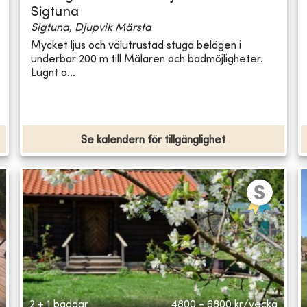
Sigtuna
Sigtuna, Djupvik Märsta
Mycket ljus och välutrustad stuga belägen i
underbar 200 m till Mälaren och badmöjligheter.
Lugnt o...
Se kalendern för tillgänglighet
2 + 1 bäddar
4800 - 6800
kr/vecka