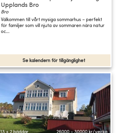
Upplands Bro
Bro
Välkommen till vårt mysiga sommarhus – perfekt
för familjer som vill njuta av sommaren nära natur
oc...
Se kalendern för tillgänglighet
13 + 2 bäddar
26000 - 30000
kr/vecka