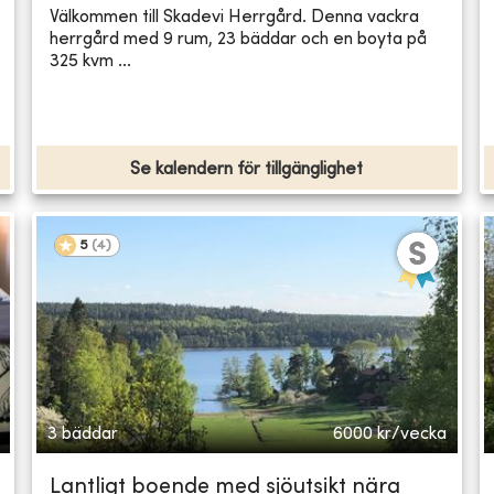
Välkommen till Skadevi Herrgård. Denna vackra
herrgård med 9 rum, 23 bäddar och en boyta på
325 kvm ...
Se kalendern för tillgänglighet
5
(
4
)
3 bäddar
6000
kr/vecka
Lantligt boende med sjöutsikt nära