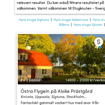
relevant resultat. Du kan också filtrera resultatet på s
välkommen. Varmt välkommen till Stugknuten - Sveriges
Hyra stuga Sigtuna
|
Hyra stuga Vallentuna
|
Hyra s
Bålsta
|
Hyra stuga Sjönäs
8 + 2 bäddar
14000 - 21000
kr/vecka
Östra Flygeln på Alsike Prästgård
Knivsta, Uppsala, Sigtuna, Stockholm...
Fantastiskt gammalt vackert hus med anor från