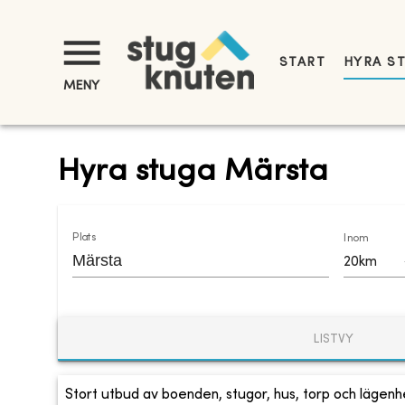
START
HYRA S
MENY
Hyra stuga Märsta
Plats
Inom
20km
LISTVY
Stort utbud av boenden, stugor, hus, torp och lägenhe