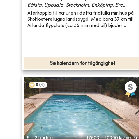
Bålsta, Uppsala, Stockholm, Enköping, Bro...
Återkoppla till naturen i detta fridfulla minihus på
Skoklosters lugna landsbygd. Med bara 37 km till
Arlanda flygplats (ca 35 min med bil) bjuder ...
Se kalendern för tillgänglighet
5
(
4
)
6 + 2 bäddar
17500 - 20000
kr/vecka