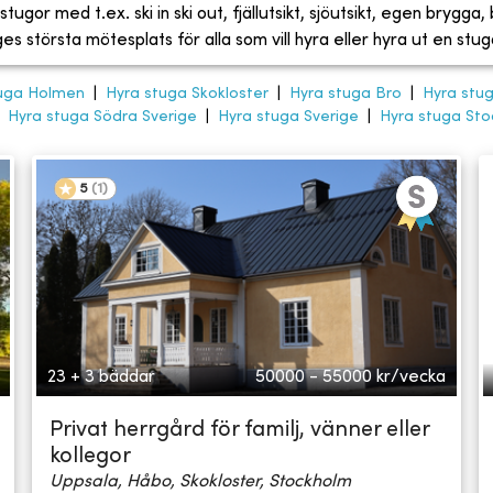
tugor med t.ex. ski in ski out, fjällutsikt, sjöutsikt, egen brygga
 största mötesplats för alla som vill hyra eller hyra ut en stug
tuga Holmen
|
Hyra stuga Skokloster
|
Hyra stuga Bro
|
Hyra stuga
|
Hyra stuga Södra Sverige
|
Hyra stuga Sverige
|
Hyra stuga St
5
(
1
)
23 + 3 bäddar
50000 - 55000
kr/vecka
Privat herrgård för familj, vänner eller
kollegor
Uppsala, Håbo, Skokloster, Stockholm