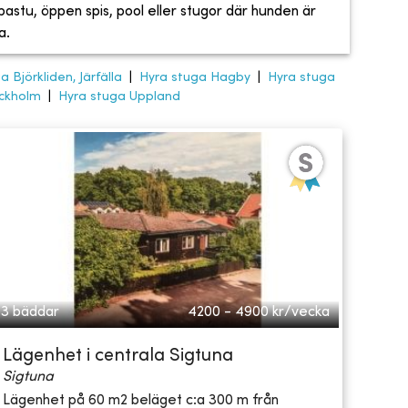
, bastu, öppen spis, pool eller stugor där hunden är
a.
 Björkliden, Järfälla
|
Hyra stuga Hagby
|
Hyra stuga
ockholm
|
Hyra stuga Uppland
3 bäddar
4200 - 4900
kr/vecka
Lägenhet i centrala Sigtuna
Sigtuna
Lägenhet på 60 m2 beläget c:a 300 m från