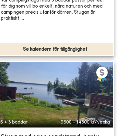
Vår campingstuga med 3 bäddar passar perfekt
för dig som vill bo enkelt, nära naturen och med
campingen precis utanför dörren. Stugan är
praktiskt ...
Se kalendern för tillgänglighet
6 + 3 bäddar
9500 - 14500
kr/vecka