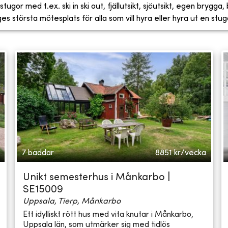
tugor med t.ex. ski in ski out, fjällutsikt, sjöutsikt, egen brygga
 största mötesplats för alla som vill hyra eller hyra ut en stug
7 bäddar
8851
kr/vecka
Unikt semesterhus i Månkarbo |
SE15009
Uppsala, Tierp, Månkarbo
Ett idylliskt rött hus med vita knutar i Månkarbo,
Uppsala län, som utmärker sig med tidlös