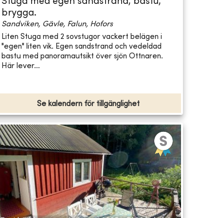
Stuga med egen sandstrand, bastu,
brygga.
Sandviken, Gävle, Falun, Hofors
Liten Stuga med 2 sovstugor vackert belägen i
"egen" liten vik. Egen sandstrand och vedeldad
bastu med panoramautsikt över sjön Ottnaren.
Här lever...
Se kalendern för tillgänglighet