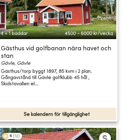
4 + 1 bäddar
4500 - 6000
kr/vecka
Gästhus vid golfbanan nära havet och
stan
Gävle, Gävle
Gästhus/torp byggt 1897, 85 kvm i 2 plan.
Gångavstånd till Gävle golfklubb 45 hål ,
Skidstavallen el...
Se kalendern för tillgänglighet
5
(
12
)