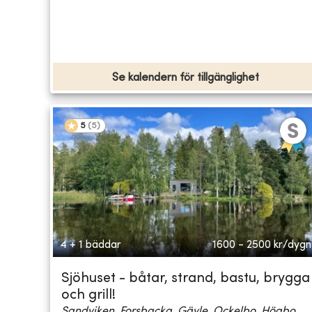
Se kalendern för tillgänglighet
5
(
5
)
4 + 1 bäddar
1600 - 2500
kr/dygn
Sjöhuset - båtar, strand, bastu, brygga
och grill!
Sandviken, Forsbacka, Gävle, Ockelbo, Högbo...