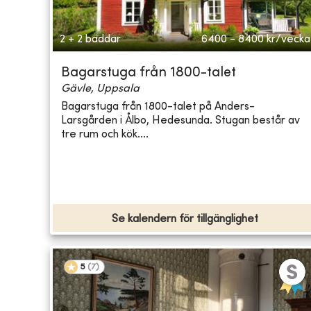
2 + 2 bäddar
6400 - 8400
kr/vecka
Bagarstuga från 1800-talet
Gävle, Uppsala
Bagarstuga från 1800-talet på Anders-
Larsgården i Ålbo, Hedesunda. Stugan består av
tre rum och kök....
Se kalendern för tillgänglighet
5
(
7
)