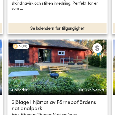
skandinavisk och stilren inredning. Perfekt för er
som ...
Se kalendern för tillgänglighet
5
(
19
)
4 bäddar
9000
kr/vecka
Sjöläge i hjärtat av Färnebofjärdens
nationalpark
Ista, Färnebofjärdens Nationalpark...