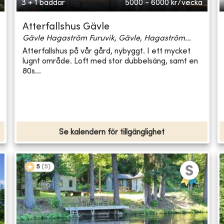
3 + 1 bäddar
5000 - 6000
kr/vecka
Atterfallshus Gävle
Gävle Hagaström Furuvik, Gävle, Hagaström...
Atterfallshus på vår gård, nybyggt. I ett mycket
lugnt område. Loft med stor dubbelsäng, samt en
80s...
Se kalendern för tillgänglighet
5
(
5
)