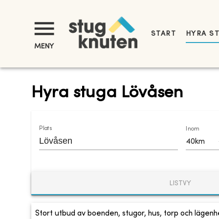
START
HYRA S
MENY
Hyra stuga Lövåsen
Plats
Inom
40km
LISTVY
Stort utbud av boenden, stugor, hus, torp och lägenhe