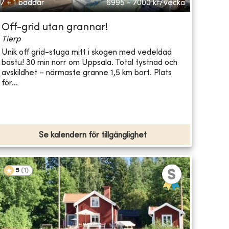
7 + 1 bäddar
6995 - 7000
kr/vecka
Off-grid utan grannar!
Tierp
Unik off grid-stuga mitt i skogen med vedeldad
bastu! 30 min norr om Uppsala. Total tystnad och
avskildhet – närmaste granne 1,5 km bort. Plats
för...
Se kalendern för tillgänglighet
5
(
1
)