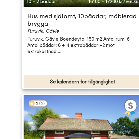
10 + 2 bäddar
16100 - 17200
kr/vecka
Hus med sjötomt, 10bäddar, möblerad
brygga
Furuvik, Gävle
Furuvik, Gävle Boendeyta: 150 m2 Antal rum: 6
Antal bäddar: 6 + 4 extrabäddar +2 mot
extrakostnad ...
Se kalendern för tillgänglighet
5
(
5
)