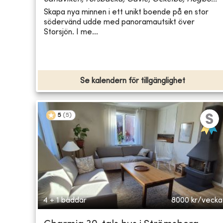
Skapa nya minnen i ett unikt boende på en stor
södervänd udde med panoramautsikt över
Storsjön. I me...
Se kalendern för tillgänglighet
5
(
5
)
4 + 1 bäddar
8000
kr/vecka