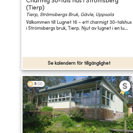
Charmig 30-tals hus i Strömsberg
(Tierp)
Tierp, Strömsbergs Bruk, Gävle, Uppsala
Välkommen till Lugnet 16 – ett charmigt 30-talshus
i Strömsbergs bruk, Tierp. Njut av lugnet i en lu...
Se kalendern för tillgänglighet
5
(
2
)