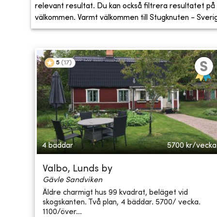
relevant resultat. Du kan också filtrera resultatet på s
välkommen. Varmt välkommen till Stugknuten - Sveriges
5
(
17
)
4 bäddar
5700
kr/vecka
Valbo, Lunds by
Gävle Sandviken
Äldre charmigt hus 99 kvadrat, beläget vid
skogskanten. Två plan, 4 bäddar. 5700/ vecka.
1100/över...