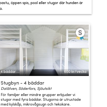
, bastu, öppen spis, pool eller stugor där hunden är
a.
4 bäddar
600
kr/vecka
Stugbyn - 4 bäddar
Dalälven, Söderfors, Sjöutsikt
För familjer eller mindre grupper erbjuder vi
stugor med fyra bäddar. Stugorna är utrustade
med kylskåp, mikrovågsugn och tekokare.