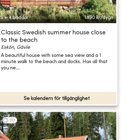
5 + 4 bäddar
1890
kr/dygn
Classic Swedish summer house close
to the beach
Eskön, Gävle
A beautiful house with some sea view and a 1
minute walk to the beach and docks. Has all that
you ne...
Se kalendern för tillgänglighet
(
2
)