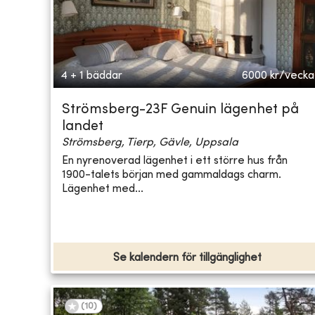
4 + 1 bäddar
6000
kr/vecka
Strömsberg-23F Genuin lägenhet på
landet
Strömsberg, Tierp, Gävle, Uppsala
En nyrenoverad lägenhet i ett större hus från
1900-talets början med gammaldags charm.
Lägenhet med...
Se kalendern för tillgänglighet
(
10
)