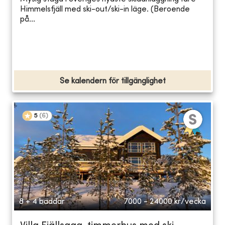
Himmelsfjäll med ski-out/ski-in läge. (Beroende
på...
Se kalendern för tillgänglighet
5
(
6
)
8 + 4 bäddar
7000 - 24000
kr/vecka