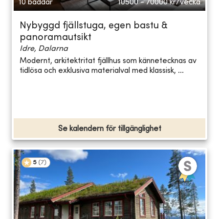
10 bäddar
10500 - 70000
kr/vecka
Nybyggd fjällstuga, egen bastu &
panoramautsikt
Idre, Dalarna
Modernt, arkitektritat fjällhus som kännetecknas av
tidlösa och exklusiva materialval med klassisk, ...
Se kalendern för tillgänglighet
5
(
7
)