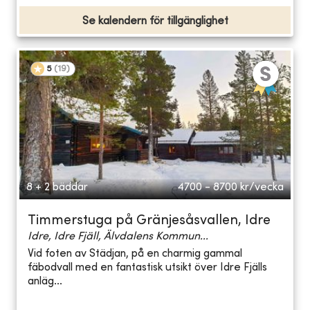
Se kalendern för tillgänglighet
5
(
19
)
8 + 2 bäddar
4700 - 8700
kr/vecka
Timmerstuga på Gränjesåsvallen, Idre
Idre, Idre Fjäll, Älvdalens Kommun...
Vid foten av Städjan, på en charmig gammal
fäbodvall med en fantastisk utsikt över Idre Fjälls
anläg...