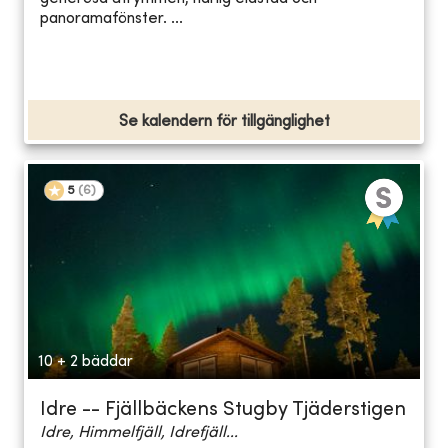
panoramafönster. ...
Se kalendern för tillgänglighet
5
(
6
)
10 + 2 bäddar
Idre -- Fjällbäckens Stugby Tjäderstigen
Idre, Himmelfjäll, Idrefjäll...