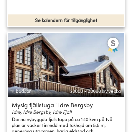
Se kalendern för tillgänglighet
11 bäddar
20000 - 30000
kr/vecka
Mysig fjällstuga i Idre Bergsby
Idre, Idre Bergsby, Idre Fjäll
Denna nybyggda fjällstuga på ca 140 kvm på två
plan är vackert inredd med takhöjd om 5,5 m,
generösa utrymmen, härlig eldstad och