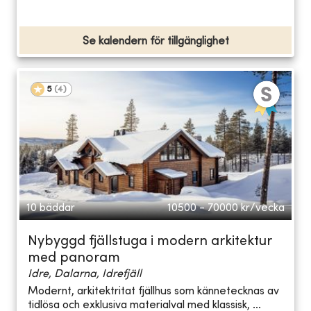
Se kalendern för tillgänglighet
5
(
4
)
10 bäddar
10500 - 70000
kr/vecka
Nybyggd fjällstuga i modern arkitektur
med panoram
Idre, Dalarna, Idrefjäll
Modernt, arkitektritat fjällhus som kännetecknas av
tidlösa och exklusiva materialval med klassisk, ...