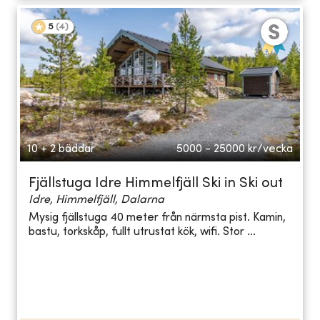
5
(
4
)
10 + 2 bäddar
5000 - 25000
kr/vecka
Fjällstuga Idre Himmelfjäll Ski in Ski out
Idre, Himmelfjäll, Dalarna
Mysig fjällstuga 40 meter från närmsta pist. Kamin,
bastu, torkskåp, fullt utrustat kök, wifi. Stor ...