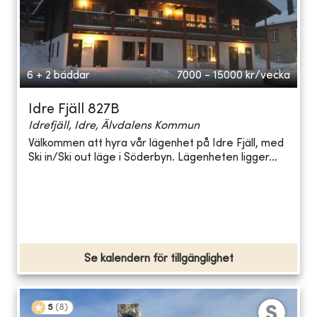
6 + 2 bäddar
7000 - 15000
kr/vecka
Idre Fjäll 827B
Idrefjäll, Idre, Älvdalens Kommun
Välkommen att hyra vår lägenhet på Idre Fjäll, med
Ski in/Ski out läge i Söderbyn. Lägenheten ligger...
Se kalendern för tillgänglighet
5
(
8
)