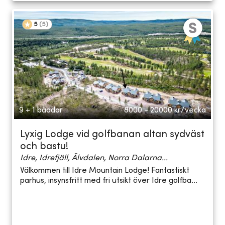
5
(
5
)
9 + 1 bäddar
8000 - 20000
kr/vecka
Lyxig Lodge vid golfbanan altan sydväst
och bastu!
Idre, Idrefjäll, Älvdalen, Norra Dalarna...
Välkommen till Idre Mountain Lodge! Fantastiskt
parhus, insynsfritt med fri utsikt över Idre golfba...