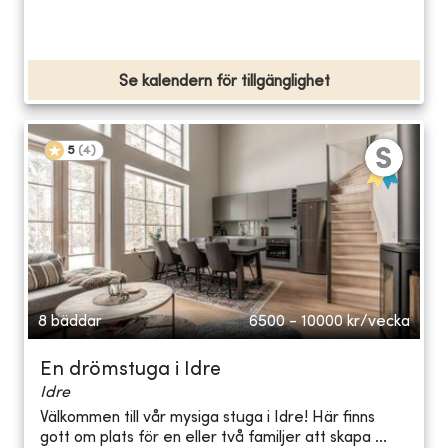
Se kalendern för tillgänglighet
5
(
4
)
8 bäddar
6500 - 10000
kr/vecka
En drömstuga i Idre
Idre
Välkommen till vår mysiga stuga i Idre! Här finns
gott om plats för en eller två familjer att skapa ...