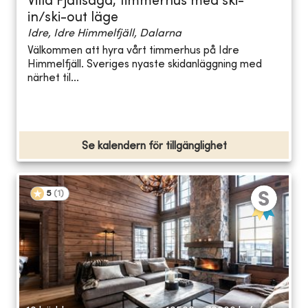
Villa Fjällsaga, timmerhus med ski-
in/ski-out läge
Idre, Idre Himmelfjäll, Dalarna
Välkommen att hyra vårt timmerhus på Idre
Himmelfjäll. Sveriges nyaste skidanläggning med
närhet til...
Se kalendern för tillgänglighet
5
(
1
)