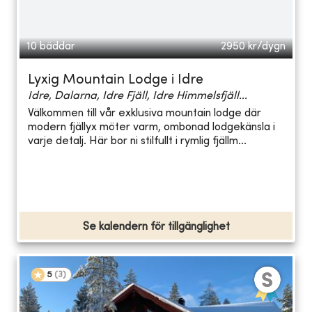
10 bäddar
2950
kr/dygn
Lyxig Mountain Lodge i Idre
Idre, Dalarna, Idre Fjäll, Idre Himmelsfjäll...
Välkommen till vår exklusiva mountain lodge där
modern fjällyx möter varm, ombonad lodgekänsla i
varje detalj. Här bor ni stilfullt i rymlig fjällm...
Se kalendern för tillgänglighet
5
(
3
)