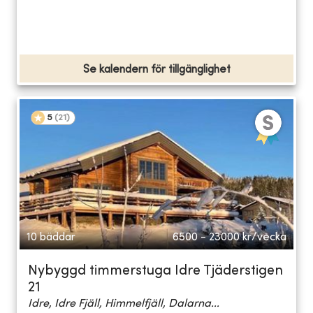
Se kalendern för tillgänglighet
5
(
21
)
10 bäddar
6500 - 23000
kr/vecka
Nybyggd timmerstuga Idre Tjäderstigen
21
Idre, Idre Fjäll, Himmelfjäll, Dalarna...