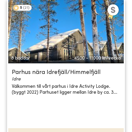
5
(
21
)
8 bäddar
4500 - 11000
kr/vecka
Parhus nära Idrefjäll/Himmelfjäll
Idre
Välkommen till vårt parhus i Idre Activity Lodge.
(byggt 2022) Parhuset ligger mellan Idre by ca. 3...