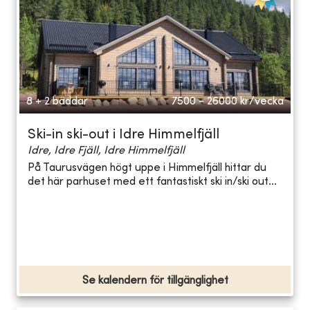
8 + 2 bäddar
7500 - 26000
kr/vecka
Ski-in ski-out i Idre Himmelfjäll
Idre, Idre Fjäll, Idre Himmelfjäll
På Taurusvägen högt uppe i Himmelfjäll hittar du
det här parhuset med ett fantastiskt ski in/ski out...
Se kalendern för tillgänglighet