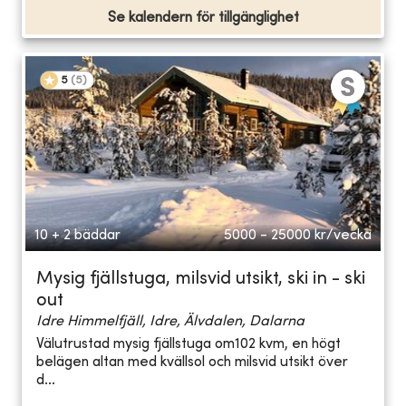
Se kalendern för tillgänglighet
5
(
5
)
10 + 2 bäddar
5000 - 25000
kr/vecka
Mysig fjällstuga, milsvid utsikt, ski in - ski
out
Idre Himmelfjäll, Idre, Älvdalen, Dalarna
Välutrustad mysig fjällstuga om102 kvm, en högt
belägen altan med kvällsol och milsvid utsikt över
d...