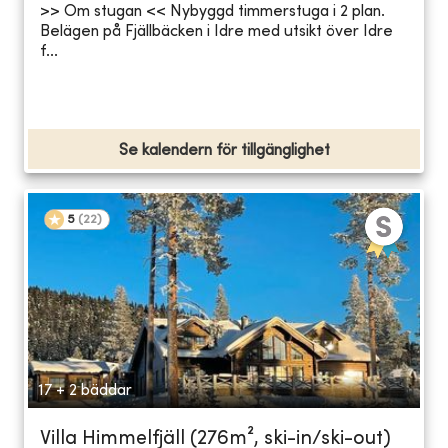
>> Om stugan << Nybyggd timmerstuga i 2 plan.
Belägen på Fjällbäcken i Idre med utsikt över Idre
f...
Se kalendern för tillgänglighet
5
(
22
)
17 + 2 bäddar
Villa Himmelfjäll (276m², ski-in/ski-out)