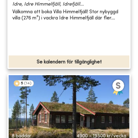
Idre, Idre Himmelfjäll, Idrefjäll...
Välkomna att boka Villa Himmelfjäll! Stor nybyggd
villa (276 m²) i vackra Idre Himmelfjäll där fler...
Se kalendern för tillgänglighet
5
(
14
)
8 bäddar
4900 - 19300
kr/vecka