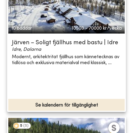
10 bäddar
10500 - 70000
kr/vecka
Järven – Soligt fjällhus med bastu | Idre
Idre, Dalarna
Modernt, arkitektritat fjällhus som kännetecknas av
tidlösa och exklusiva materialval med klassisk, ...
Se kalendern för tillgänglighet
5
(
5
)