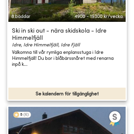
8 bäddar
4900 - 19300
kr/vecka
Ski in ski out - nära skidskola - Idre
Himmelfjäll
Idre, Idre Himmelfjäll, Idre Fjäll
Välkomna till vår rymliga enplansstuga i Idre
Himmelfjäll! Du bor i blåbärssnåret med renarna
inpå k...
Se kalendern för tillgänglighet
5
(
6
)