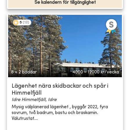
Se kalendern för tillgänglighet
5
(
13
)
8 + 2 bäddar
4000 - 12000
kr/vecka
Lägenhet nära skidbackar och spår i
Himmelfjäll
Idre Himmelfjäll, Idre
Mysig välplanerad lägenhet , byggår 2022, fyra
sovrum, två badrum, bastu och braskamin.
Välutrustat...