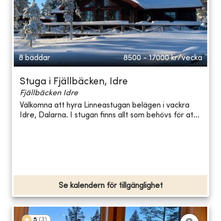
8 bäddar
8500 - 17000
kr/vecka
Stuga i Fjällbäcken, Idre
Fjällbäcken Idre
Välkomna att hyra Linneastugan belägen i vackra
Idre, Dalarna. I stugan finns allt som behövs för at...
Se kalendern för tillgänglighet
5
(
3
)