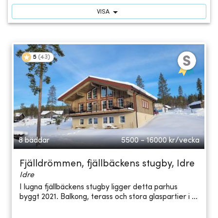
VISA
5
(
43
)
8 bäddar
5500 - 16000
kr/vecka
Fjälldrömmen, fjällbäckens stugby, Idre
Idre
I lugna fjällbäckens stugby ligger detta parhus
byggt 2021. Balkong, terass och stora glaspartier i ...