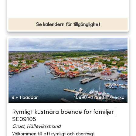
Se kalendern för tillgänglighet
9 + 1 bäddar
10990 - 17990
kr/vecka
Rymligt kustnära boende för familjer |
SE09105
Orust, Hälleviksstrand
Välkommen till ett rymligt och charmigt