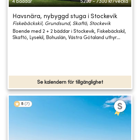
4 bäddar
5200 - 7300
kr/vecka
Havsnära, nybyggd stuga i Stockevik
Fiskebäckskil, Grundsund, Skaftö, Stockevik
Boende med 2 + 2 bäddar i Stockevik, Fiskebäckskil,
Skaftö, Lysekil, Bohuslän, Västra Götaland uthyr...
Se kalendern för tillgänglighet
5
(
7
)