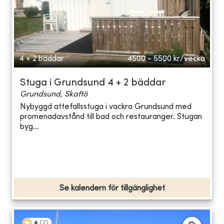
4 + 2 bäddar
4500 - 5500
kr/vecka
Stuga i Grundsund 4 + 2 bäddar
Grundsund, Skaftö
Nybyggd attefallsstuga i vackra Grundsund med
promenadavstånd till bad och restauranger. Stugan
byg...
Se kalendern för tillgänglighet
4
(
2
)