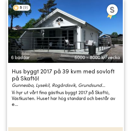
5
(
9
)
6 bäddar
6000 - 8000
kr/vecka
Hus byggt 2017 på 39 kvm med sovloft
på Skaftö!
Gunnesbo, Lysekil, Rogårdsvik, Grundsund...
Vi hyr ut vårt fina gästhus byggt 2017 på Skaftö,
Västkusten. Huset har hög standard och består av
e...