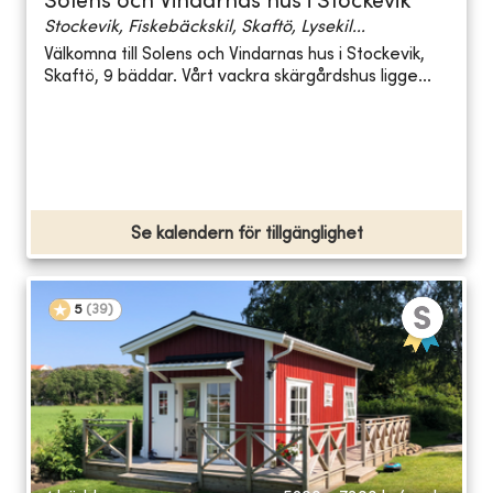
Solens och Vindarnas hus i Stockevik
Stockevik, Fiskebäckskil, Skaftö, Lysekil...
Välkomna till Solens och Vindarnas hus i Stockevik,
Skaftö, 9 bäddar. Vårt vackra skärgårdshus ligge...
Se kalendern för tillgänglighet
5
(
39
)