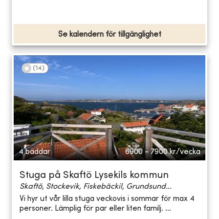
Se kalendern för tillgänglighet
(
14
)
4 bäddar
6900 - 7900
kr/vecka
Stuga på Skaftö Lysekils kommun
Skaftö, Stockevik, Fiskebäckil, Grundsund...
Vi hyr ut vår lilla stuga veckovis i sommar för max 4
personer. Lämplig för par eller liten familj. ...