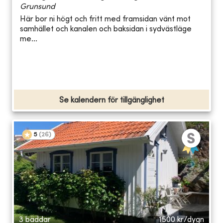
Grunsund
Här bor ni högt och fritt med framsidan vänt mot
samhället och kanalen och baksidan i sydvästläge
me...
Se kalendern för tillgänglighet
5
(
26
)
3 bäddar
1500
kr/dygn