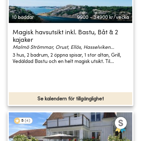
10 bäddar
9900 - 34900
kr/vecka
Magisk havsutsikt inkl. Bastu, Båt & 2
kajaker
Malmö Strömmar, Orust, Ellös, Hasselviken...
3 hus, 2 badrum, 2 öppna spisar, 1 stor altan, Grill,
Vedäldad Bastu och en helt magisk utsikt. Til...
Se kalendern för tillgänglighet
5
(
4
)