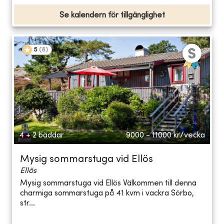
Se kalendern för tillgänglighet
5
(
8
)
4 + 2 bäddar
9000 - 11000
kr/vecka
Mysig sommarstuga vid Ellös
Ellös
Mysig sommarstuga vid Ellös Välkommen till denna
charmiga sommarstuga på 41 kvm i vackra Sörbo,
str...