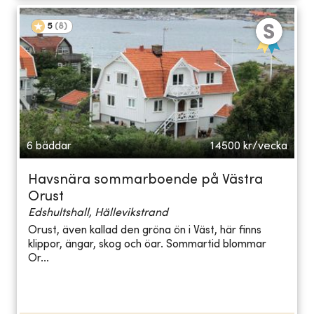
5
(
8
)
6 bäddar
14500
kr/vecka
Havsnära sommarboende på Västra
Orust
Edshultshall, Hällevikstrand
Orust, även kallad den gröna ön i Väst, här finns
klippor, ängar, skog och öar. Sommartid blommar
Or...