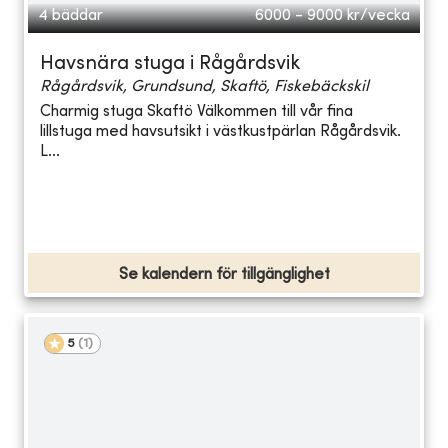
4 bäddar
6000 - 9000
kr/vecka
Havsnära stuga i Rågårdsvik
Rågårdsvik, Grundsund, Skaftö, Fiskebäckskil
Charmig stuga Skaftö Välkommen till vår fina
lillstuga med havsutsikt i västkustpärlan Rågårdsvik.
L...
Se kalendern för tillgänglighet
5
(
1
)