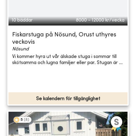
10 bäddar
8000 - 12000
kr/vecka
Fiskarstuga på Nösund, Orust uthyres
veckovis
Nösund
Vi kommer hyra ut vår älskade stuga i sommar till
skötsamma och lugna familjer eller par. Stugan är ...
Se kalendern för tillgänglighet
5
(
8
)