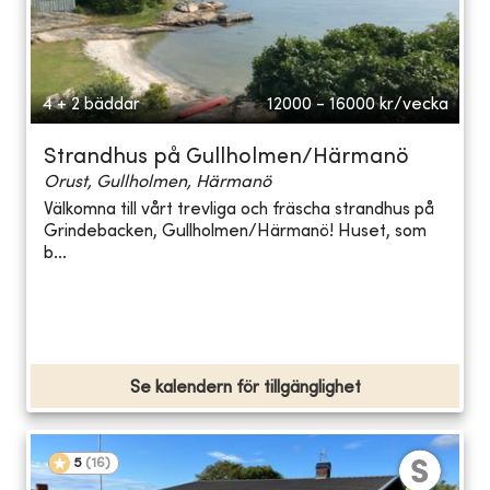
4 + 2 bäddar
12000 - 16000
kr/vecka
Strandhus på Gullholmen/Härmanö
Orust, Gullholmen, Härmanö
Välkomna till vårt trevliga och fräscha strandhus på
Grindebacken, Gullholmen/Härmanö! Huset, som
b...
Se kalendern för tillgänglighet
5
(
16
)