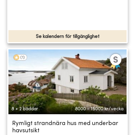
Se kalendern för tillgänglighet
(
1
)
8 + 2 bäddar
8000 - 15000
kr/vecka
Rymligt strandnära hus med underbar
havsutsikt