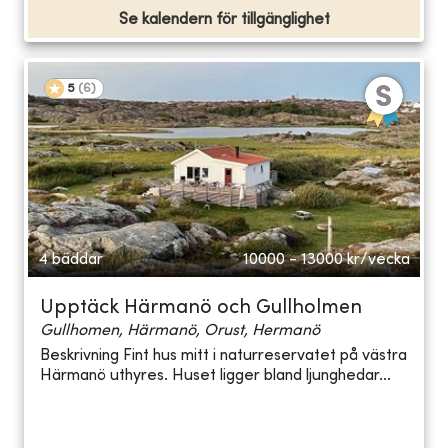
Se kalendern för tillgänglighet
5
(
6
)
4 bäddar
10000 - 13000
kr/vecka
Upptäck Härmanö och Gullholmen
Gullhomen, Härmanö, Orust, Hermanö
Beskrivning Fint hus mitt i naturreservatet på västra
Härmanö uthyres. Huset ligger bland ljunghedar...