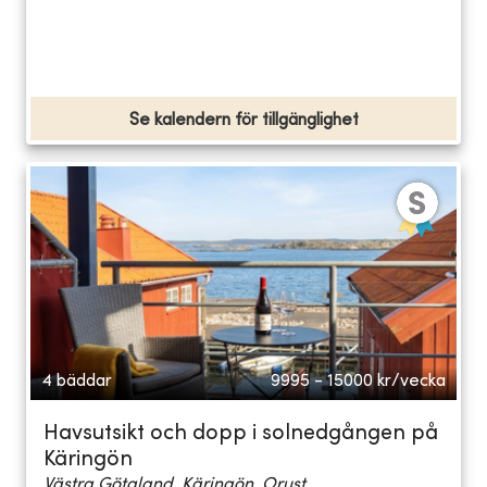
Se kalendern för tillgänglighet
4 bäddar
9995 - 15000
kr/vecka
Havsutsikt och dopp i solnedgången på
Käringön
Västra Götaland, Käringön, Orust