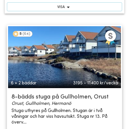
VISA
5
(
64
)
6 + 2 bäddar
3195 - 11400
kr/vecka
8-bädds stuga på Gullholmen, Orust
Orust, Gullholmen, Hermanö
Stuga uthyres på Gullholmen. Stugan är i två
våningar och har viss havsutsikt. Stuga nr 13. På
överv...