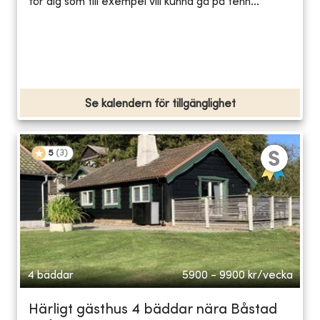
för dig som till exempel vill kunna gå på tenn...
Se kalendern för tillgänglighet
5
(
3
)
4 bäddar
5900 - 9900
kr/vecka
Härligt gästhus 4 bäddar nära Båstad