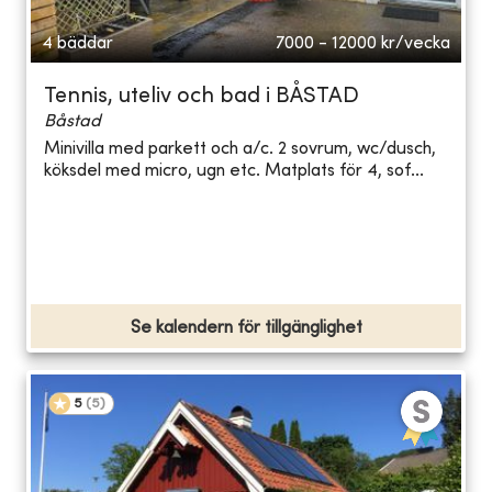
4 bäddar
7000 - 12000
kr/vecka
Tennis, uteliv och bad i BÅSTAD
Båstad
Minivilla med parkett och a/c. 2 sovrum, wc/dusch,
köksdel med micro, ugn etc. Matplats för 4, sof...
Se kalendern för tillgänglighet
5
(
5
)