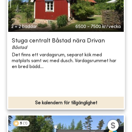
2 + 2 bäddar
6500 - 7500
kr/vecka
Stuga centralt Båstad nära Drivan
Båstad
Det finns ett vardagsrum, separat kök med
matplats samt wc med dusch. Vardagsrummet har
en bred bädd...
Se kalendern för tillgänglighet
5
(
1
)