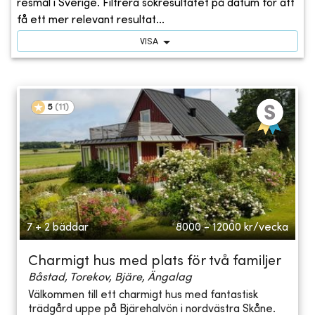
resmål i Sverige. Filtrera sökresultatet på datum för att
få ett mer relevant resultat...
VISA
5
(
11
)
7 + 2 bäddar
8000 - 12000
kr/vecka
Charmigt hus med plats för två familjer
Båstad, Torekov, Bjäre, Ängalag
Välkommen till ett charmigt hus med fantastisk
trädgård uppe på Bjärehalvön i nordvästra Skåne.