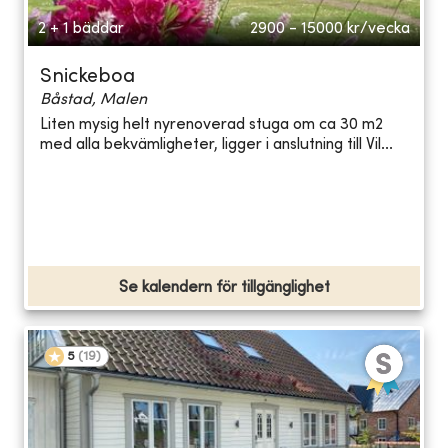
2 + 1 bäddar
2900 - 15000
kr/vecka
Snickeboa
Båstad, Malen
Liten mysig helt nyrenoverad stuga om ca 30 m2
med alla bekvämligheter, ligger i anslutning till Vil...
Se kalendern för tillgänglighet
5
(
19
)