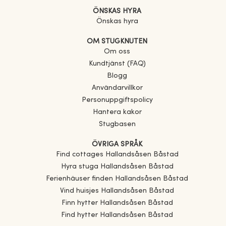
ÖNSKAS HYRA
Önskas hyra
OM STUGKNUTEN
Om oss
Kundtjänst (FAQ)
Blogg
Användarvillkor
Personuppgiftspolicy
Hantera kakor
Stugbasen
ÖVRIGA SPRÅK
Find cottages
Hallandsåsen Båstad
Hyra stuga
Hallandsåsen Båstad
Ferienhäuser finden
Hallandsåsen Båstad
Vind huisjes
Hallandsåsen Båstad
Finn hytter
Hallandsåsen Båstad
Find hytter
Hallandsåsen Båstad