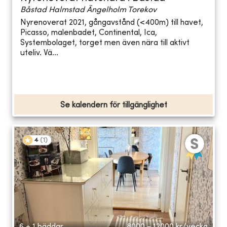
Båstad Halmstad Ängelholm Torekov
Nyrenoverat 2021, gångavstånd (<400m) till havet,
Picasso, malenbadet, Continental, Ica,
Systembolaget, torget men även nära till aktivt
uteliv. Vä...
Se kalendern för tillgänglighet
4
(
1
)
6 + 1 bäddar
8000 - 12000
kr/vecka