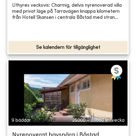
Uthyres veckovis: Charmig, delvis nyrenoverad villa
med privat läge på Tarravägen knappa kilometern
från Hotell Skansen i centrala Båstad med stran...
Se kalendern för tillgänglighet
9 bäddar
25000 - 35000
kr/vecka
Nyrenoverat havsnära i Båstad