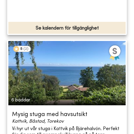
Se kalendern för tillgänglighet
5
(
2
)
6 bäddar
Mysig stuga med havsutsikt
Kattvik, Båstad, Torekov
Vi hyr ut vår stuga i Kattvik på Bjärehalvön. Perfekt