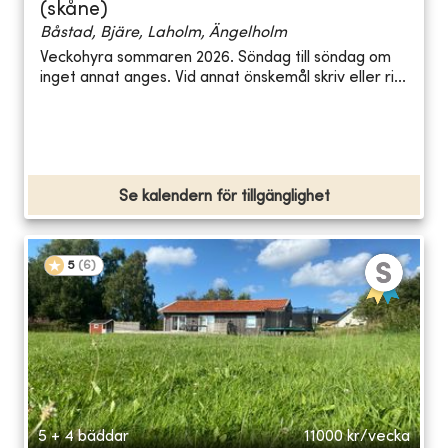
(skåne)
Båstad, Bjäre, Laholm, Ängelholm
Veckohyra sommaren 2026. Söndag till söndag om
inget annat anges. Vid annat önskemål skriv eller ri...
Se kalendern för tillgänglighet
5
(
6
)
5 + 4 bäddar
11000
kr/vecka