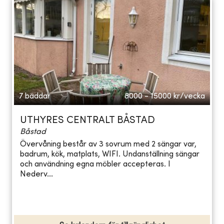
7 bäddar
8000 - 15000
kr/vecka
UTHYRES CENTRALT BÅSTAD
Båstad
Övervåning består av 3 sovrum med 2 sängar var,
badrum, kök, matplats, WIFI. Undanställning sängar
och användning egna möbler accepteras. I
Nederv...