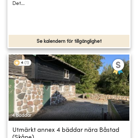
Det...
Se kalendern för tillgänglighet
4
(
1
)
4 bäddar
Utmärkt annex 4 bäddar nära Båstad
(Skåne)