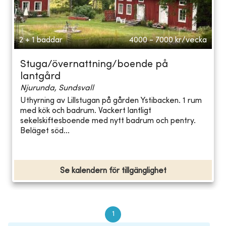
2 + 1 bäddar
4000 - 7000
kr/vecka
Stuga/övernattning/boende på
lantgård
Njurunda, Sundsvall
Uthyrning av Lillstugan på gården Ystibacken. 1 rum
med kök och badrum. Vackert lantligt
sekelskiftesboende med nytt badrum och pentry.
Beläget söd...
Se kalendern för tillgänglighet
1