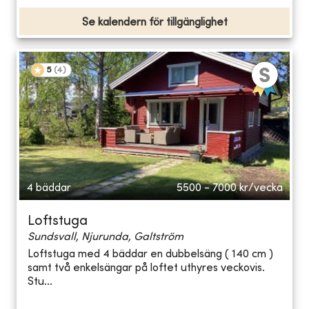
Se kalendern för tillgänglighet
5
(
4
)
4 bäddar
5500 - 7000
kr/vecka
Loftstuga
Sundsvall, Njurunda, Galtström
Loftstuga med 4 bäddar en dubbelsäng ( 140 cm )
samt två enkelsängar på loftet uthyres veckovis.
Stu...