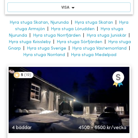
VISA
Hyra stuga Skatan, Njurunda
|
Hyra stuga Skatan
|
Hyra
stuga Armsjön
|
Hyra stuga Lörudden
|
Hyra stuga
Njurunda
|
Hyra stuga Norrfjärden
|
Hyra stuga Juniskär
|
Hyra stuga Kvissleby
|
Hyra stuga Sörfjärden
|
Hyra stuga
Gnarp
|
Hyra stuga Sverige
|
Hyra stuga Västernorrland
|
Hyra stuga Norrland
|
Hyra stuga Medelpad
5
(
19
)
4 bäddar
4500 - 6500
kr/vecka