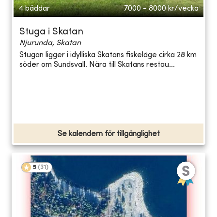
4 bäddar
7000 - 8000
kr/vecka
Stuga i Skatan
Njurunda, Skatan
Stugan ligger i idylliska Skatans fiskeläge cirka 28 km
söder om Sundsvall. Nära till Skatans restau...
Se kalendern för tillgänglighet
5
(
31
)