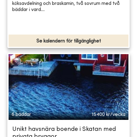
köksavdelning och braskamin, två sovrum med två
bäddar i vard...
Se kalendern för tillgänglighet
6 bäddar
15400
kr/vecka
Unikt havsnära boende i Skatan med
privata bryggor