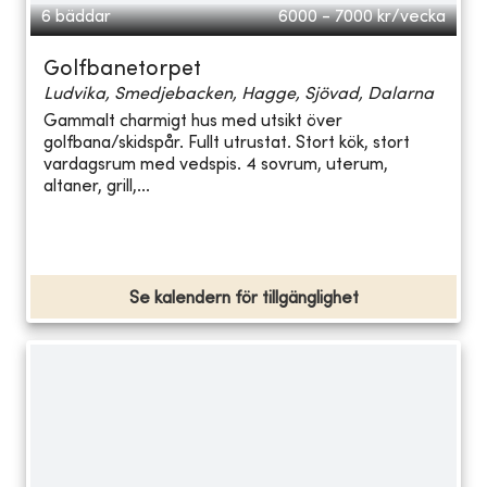
6 bäddar
6000 - 7000
kr/vecka
Golfbanetorpet
Ludvika, Smedjebacken, Hagge, Sjövad, Dalarna
Gammalt charmigt hus med utsikt över
golfbana/skidspår. Fullt utrustat. Stort kök, stort
vardagsrum med vedspis. 4 sovrum, uterum,
altaner, grill,...
Se kalendern för tillgänglighet