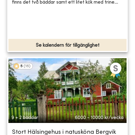
finns det två bäddar samt ett litet kök med trine...
Se kalendern för tillgänglighet
5
(
15
)
9 + 2 bäddar
6000 - 10000
kr/vecka
Stort Hälsingehus i natusköna Bergvik