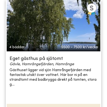
4 bäddar
5500 - 7500
kr/vecka
Eget gästhus på sjötomt
Gävle, Hamrångefjärden, Hamrånge
Gästhuset ligger vid sjön Hamrångefjärden med
fantastisk utsikt över vattnet. Här bor ni på en
strandtomt med badbrygga direkt på tomten, stora
g...