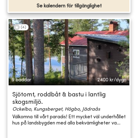
Se kalendern för tillgänglighet
(
4
)
9 bäddar
2400
kr/dygn
Sjötomt, roddbåt & bastu i lantlig
skogsmiljö.
Ockelbo, Kungsberget, Högbo, Jädraås
Välkomna till vårt paradis! Ett mycket väl underhållet
hus på landsbygden med alla bekvämligheter va...