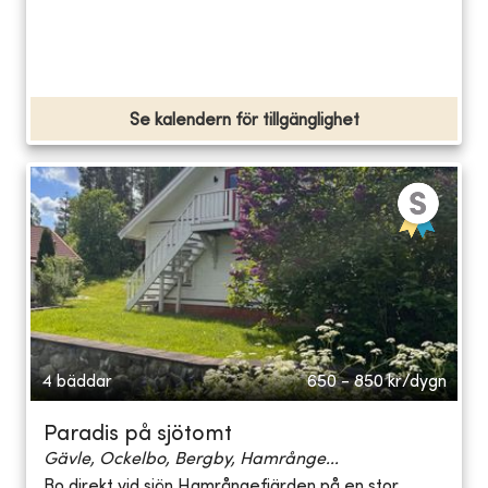
Se kalendern för tillgänglighet
4 bäddar
650 - 850
kr/dygn
Paradis på sjötomt
Gävle, Ockelbo, Bergby, Hamrånge...
Bo direkt vid sjön Hamrångefjärden på en stor