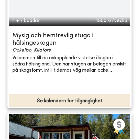
4 + 2 bäddar
4500
kr/vecka
Mysig och hemtrevlig stuga i
hälsingeskogen
Ockelbo, Kilafors
Välommen till en avkopplande vistelse i lingbo i
södra hälsingland. Den här stugan är belägen enskilt
på skogstomt, intill tidernas väg mellan ocke...
Se kalendern för tillgänglighet