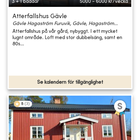
3 + 1 bäddar
5000 - 6000
kr/vecka
Atterfallshus Gävle
Gävle Hagaström Furuvik, Gävle, Hagaström...
Atterfallshus på vår gård, nybyggt. I ett mycket
lugnt område. Loft med stor dubbelsäng, samt en
80s...
Se kalendern för tillgänglighet
5
(
3
)