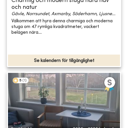
Charmig och modern stuga nära hav
och natur
Gävle, Norrsundet, Axmarby, Söderhamn, Ljusne...
Välkommen att hyra denna charmiga och moderna
stuga om 47 rymliga kvadratmeter, vackert
belägen nära...
Se kalendern för tillgänglighet
5
(
1
)