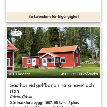
Se kalendern för tillgänglighet
(
2
)
4 + 1 bäddar
4500 - 6000
kr/vecka
Gästhus vid golfbanan nära havet och
stan
Gävle, Gävle
Gästhus/torp byggt 1897, 85 kvm i 2 plan.