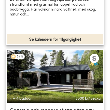
strandtomt med gräsmattor, äppelträd och
badbrygga. Här vaknar ni nära vattnet, med skog,
natur och...
Se kalendern för tillgänglighet
5
(
1
)
4 + 4 bäddar
5500
kr/vecka