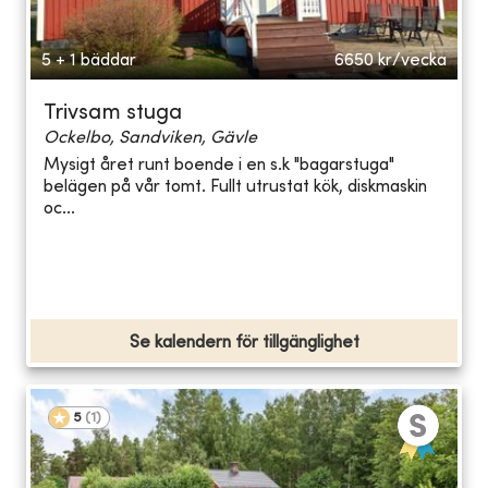
5 + 1 bäddar
6650
kr/vecka
Trivsam stuga
Ockelbo, Sandviken, Gävle
Mysigt året runt boende i en s.k "bagarstuga"
belägen på vår tomt. Fullt utrustat kök, diskmaskin
oc...
Se kalendern för tillgänglighet
5
(
1
)