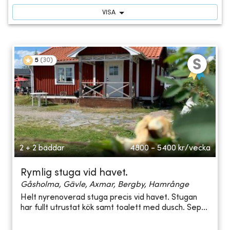
VISA
5
(
30
)
2 + 2 bäddar
4800 - 5400
kr/vecka
Rymlig stuga vid havet.
Gåsholma, Gävle, Axmar, Bergby, Hamrånge
Helt nyrenoverad stuga precis vid havet. Stugan
har fullt utrustat kök samt toalett med dusch. Sep...