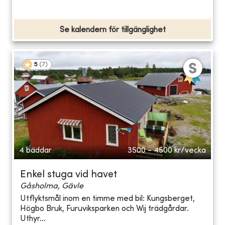
Se kalendern för tillgänglighet
5
(
7
)
4 bäddar
3500 - 4500
kr/vecka
Enkel stuga vid havet
Gåsholma, Gävle
Utflyktsmål inom en timme med bil: Kungsberget,
Högbo Bruk, Furuviksparken och Wij trädgårdar.
Uthyr...