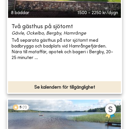
8 bäddar
1500 - 2250
kr/dygn
Två gästhus på sjötomt
Gävle, Ockelbo, Bergby, Hamrånge
Två separata gästhus på stor sjötomt med
badbrygga och badplats vid Hamrångefjärden.
Nära till mataffär, apotek och bageri i Bergby, 20-
25 minuter ...
Se kalendern för tillgänglighet
5
(
1
)