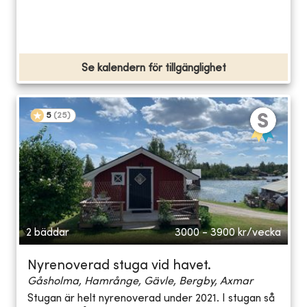
Se kalendern för tillgänglighet
5
(
25
)
2 bäddar
3000 - 3900
kr/vecka
Nyrenoverad stuga vid havet.
Gåsholma, Hamrånge, Gävle, Bergby, Axmar
Stugan är helt nyrenoverad under 2021. I stugan så