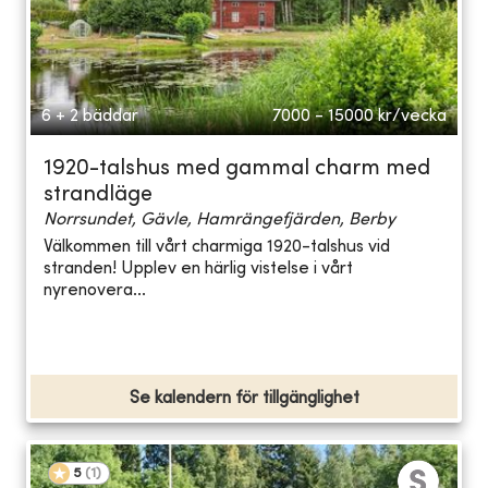
6 + 2 bäddar
7000 - 15000
kr/vecka
1920-talshus med gammal charm med
strandläge
Norrsundet, Gävle, Hamrängefjärden, Berby
Välkommen till vårt charmiga 1920-talshus vid
stranden! Upplev en härlig vistelse i vårt
nyrenovera...
Se kalendern för tillgänglighet
5
(
1
)