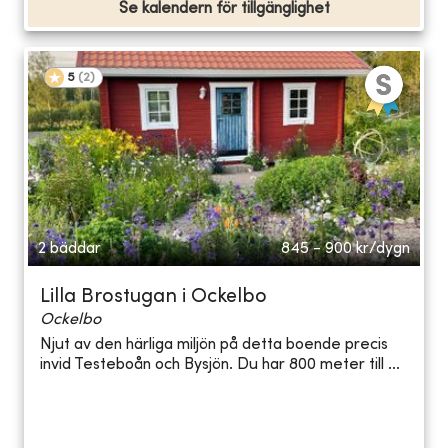
Se kalendern för tillgänglighet
5
(
2
)
2 bäddar
845 - 900
kr/dygn
Lilla Brostugan i Ockelbo
Ockelbo
Njut av den härliga miljön på detta boende precis
invid Testeboån och Bysjön. Du har 800 meter till ...