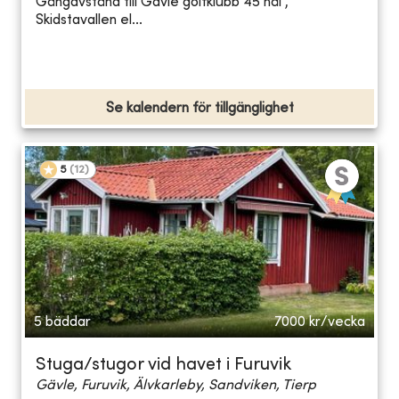
Gångavstånd till Gävle golfklubb 45 hål ,
Skidstavallen el...
Se kalendern för tillgänglighet
5
(
12
)
5 bäddar
7000
kr/vecka
Stuga/stugor vid havet i Furuvik
Gävle, Furuvik, Älvkarleby, Sandviken, Tierp