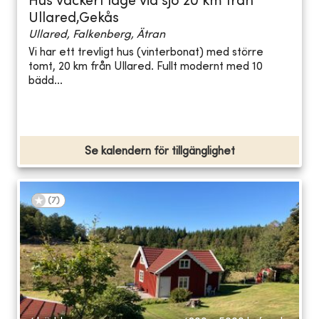
Hus vackert läge vid sjö 20 km från
Ullared,Gekås
Ullared, Falkenberg, Ätran
Vi har ett trevligt hus (vinterbonat) med större
tomt, 20 km från Ullared. Fullt modernt med 10
bädd...
Se kalendern för tillgänglighet
(
7
)