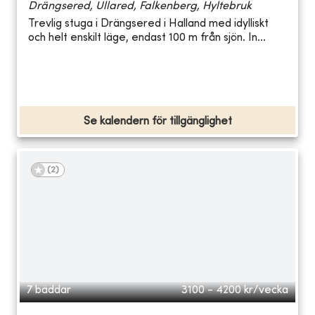
Drängsered, Ullared, Falkenberg, Hyltebruk
Trevlig stuga i Drängsered i Halland med idylliskt
och helt enskilt läge, endast 100 m från sjön. In...
Se kalendern för tillgänglighet
(
2
)
7 bäddar
3100 - 4200
kr/vecka