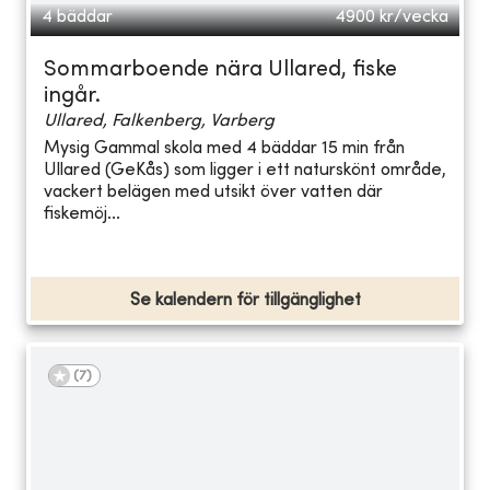
4 bäddar
4900
kr/vecka
Sommarboende nära Ullared, fiske
ingår.
Ullared, Falkenberg, Varberg
Mysig Gammal skola med 4 bäddar 15 min från
Ullared (GeKås) som ligger i ett naturskönt område,
vackert belägen med utsikt över vatten där
fiskemöj...
Se kalendern för tillgänglighet
(
7
)