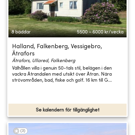
8 bäddar
5500 - 6000
kr/vecka
Halland, Falkenberg, Vessigebro,
Ätrafors
Ätrafors, Ullared, Falkenberg
Välhållen villa i genuin 50-tals stil, belägen i den
vackra Ätrandalen med utsikt över Ätran. Nära
strövområden, bad, fiske och golf. 16 km till G...
Se kalendern för tillgänglighet
(
3
)