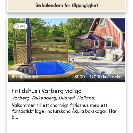
Se kalendern för tillgänglighet
(
4
)
4 + 4 bäddar
8000 - 12000
kr/vecka
Fritidshus i Varberg vid sjö
Varberg, Falkenberg, Ullared, Halland...
Välkommen till ett charmigt fritidshus med ett
fantastiskt läge i natursköna Åkulla bokskogar. Här
b...