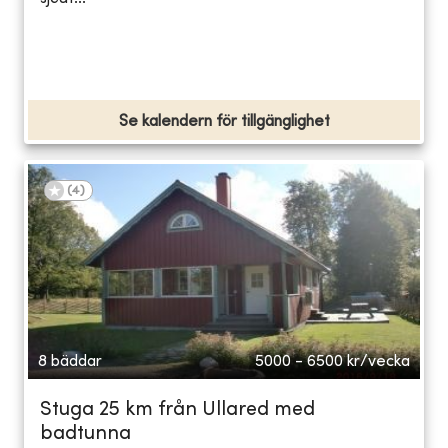
Se kalendern för tillgänglighet
(
4
)
8 bäddar
5000 - 6500
kr/vecka
Stuga 25 km från Ullared med
badtunna