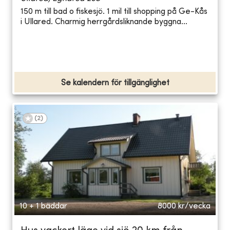
150 m till bad o fiskesjö. 1 mil till shopping på Ge-Kås
i Ullared. Charmig herrgårdsliknande byggna...
Se kalendern för tillgänglighet
(
2
)
10 + 1 bäddar
8000
kr/vecka