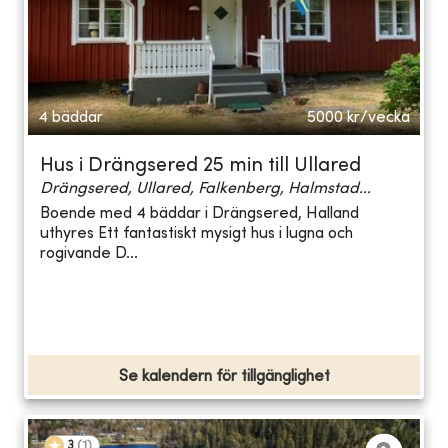
4 bäddar
5000
kr/vecka
Hus i Drängsered 25 min till Ullared
Drängsered, Ullared, Falkenberg, Halmstad...
Boende med 4 bäddar i Drängsered, Halland
uthyres Ett fantastiskt mysigt hus i lugna och
rogivande D...
Se kalendern för tillgänglighet
3
(
1
)