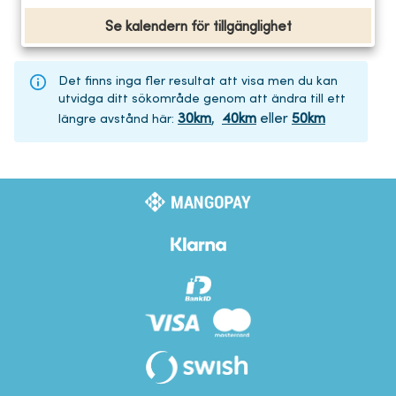
Se kalendern för tillgänglighet
Det finns inga fler resultat att visa men du kan
utvidga ditt sökområde genom att ändra till ett
30
km
,
40
km
eller
50
km
längre avstånd här
: