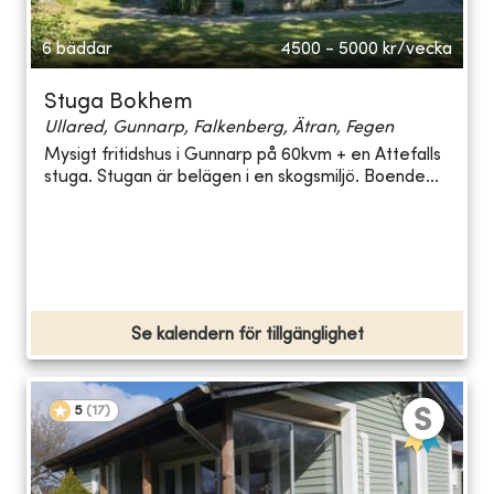
6 bäddar
4500 - 5000
kr/vecka
Stuga Bokhem
Ullared, Gunnarp, Falkenberg, Ätran, Fegen
Mysigt fritidshus i Gunnarp på 60kvm + en Attefalls
stuga. Stugan är belägen i en skogsmiljö. Boende...
Se kalendern för tillgänglighet
5
(
17
)