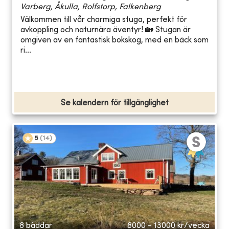
Varberg, Åkulla, Rolfstorp, Falkenberg
Välkommen till vår charmiga stuga, perfekt för
avkoppling och naturnära äventyr! 🏡 Stugan är
omgiven av en fantastisk bokskog, med en bäck som
ri...
Se kalendern för tillgänglighet
5
(
14
)
8 bäddar
8000 - 13000
kr/vecka