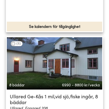
Se kalendern för tillgänglighet
(
5
)
8 bäddar
6990 - 8800
kr/vecka
Ullared Ge-Kås 1 mil,vid sjö,fiske ingår, 8
bäddar
Ullared, Egnared 208