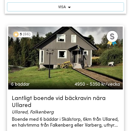
VISA
5
(
66
)
6 bäddar
4950 - 5350
kr/vecka
Lantligt boende vid bäckravin nära
Ullared
Ullared, Falkenberg
Boende med 6 bäddar i Skälstorp, 6km från Ullared,
en halvtimma från Falkenberg eller Varberg, uthyr...