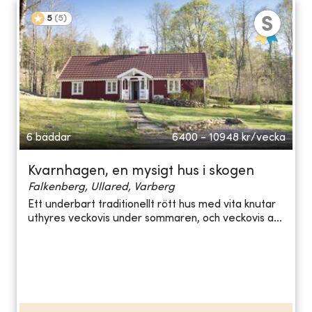
5
(
5
)
6 bäddar
6400 - 10948
kr/vecka
Kvarnhagen, en mysigt hus i skogen
Falkenberg, Ullared, Varberg
Ett underbart traditionellt rött hus med vita knutar
uthyres veckovis under sommaren, och veckovis a...