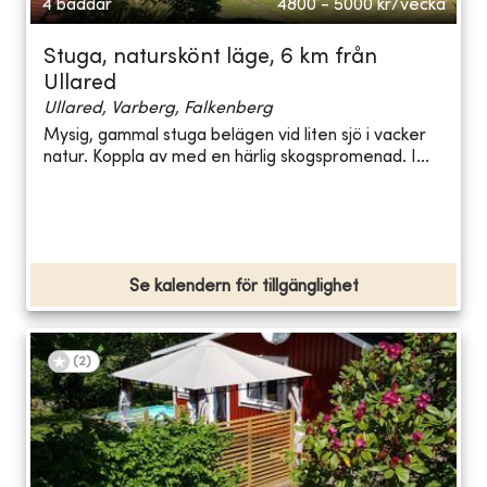
4 bäddar
4800 - 5000
kr/vecka
Stuga, naturskönt läge, 6 km från
Ullared
Ullared, Varberg, Falkenberg
Mysig, gammal stuga belägen vid liten sjö i vacker
natur. Koppla av med en härlig skogspromenad. I...
Se kalendern för tillgänglighet
(
2
)