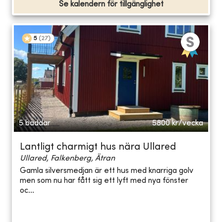
Se kalendern för tillgänglighet
5
(
27
)
5 bäddar
5800
kr/vecka
Lantligt charmigt hus nära Ullared
Ullared, Falkenberg, Ätran
Gamla silversmedjan är ett hus med knarriga golv
men som nu har fått sig ett lyft med nya fönster
oc...