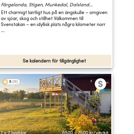
Färgelanda, Stigen, Munkedal, Dalsland...
Ett charmigt lantligt hus på en ängskulle – omgiven
av sjöar, skog och stillhet Välkommen till
Svenstakan – en idyllisk plats några kilometer norr
...
Se kalendern för tillgänglighet
5
(
5
)
2 + 2 bäddar
6500 - 7500
kr/vecka