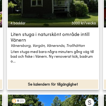
4 bäddar
3000
kr/vecka
Liten stuga i naturskönt område intill
Vänern
Vänersborg, Vargön, Vänersnäs, Trollhättan
Liten stuga med bara några minuters gång väg till
bad och fiske i Vänern. Ny renoverat kök, badrum
o...
Se kalendern för tillgänglighet
5
(
3
)