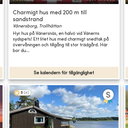
Charmigt hus med 200 m till
sandstrand
Vänersborg, Trollhättan
Hyr hus på Vänersnäs, en halvö vid Vänerns
sydspets! Ett litet hus med charmigt snedtak på
övervåningen och tillgång till stor trädgård. Här
bor du...
Se kalendern för tillgänglighet
5
(
4
)