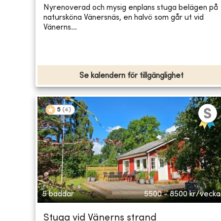
Nyrenoverad och mysig enplans stuga belägen på
natursköna Vänersnäs, en halvö som går ut vid
Vänerns...
Se kalendern för tillgänglighet
5
(
4
)
5 bäddar
5500 - 8500
kr/vecka
Stuga vid Vänerns strand