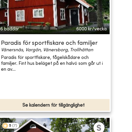
6 bäddar
6000
kr/vecka
Paradis för sportfiskare och familjer
Vänersnäs, Vargön, Vänersborg, Trollhättan
Paradis för sportfiskare, fågelskådare och
familjer. Fint hus beläget på en halvö som går ut i
en av...
Se kalendern för tillgänglighet
5
(
7
)