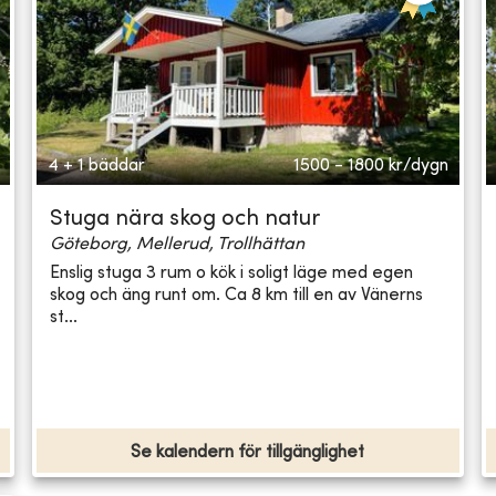
4 + 1 bäddar
1500 - 1800
kr/dygn
Stuga nära skog och natur
Göteborg, Mellerud, Trollhättan
Enslig stuga 3 rum o kök i soligt läge med egen
skog och äng runt om. Ca 8 km till en av Vänerns
st...
Se kalendern för tillgänglighet