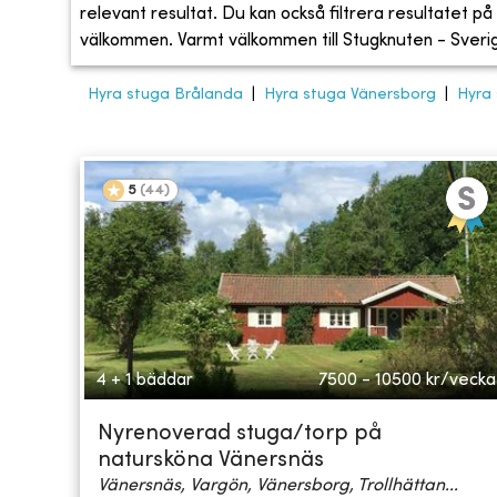
relevant resultat. Du kan också filtrera resultatet på s
välkommen. Varmt välkommen till Stugknuten - Sveriges
Hyra stuga Brålanda
|
Hyra stuga Vänersborg
|
Hyra
5
(
44
)
4 + 1 bäddar
7500 - 10500
kr/vecka
Nyrenoverad stuga/torp på
natursköna Vänersnäs
Vänersnäs, Vargön, Vänersborg, Trollhättan...