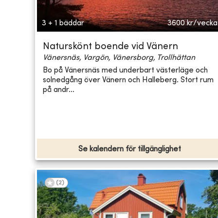
3 + 1 bäddar
3600
kr/vecka
Naturskönt boende vid Vänern
Vänersnäs, Vargön, Vänersborg, Trollhättan
Bo på Vänersnäs med underbart västerläge och
solnedgång över Vänern och Halleberg. Stort rum
på andr...
Se kalendern för tillgänglighet
(
2
)