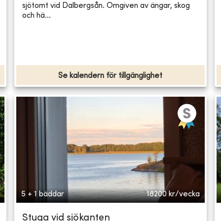
sjötomt vid Dalbergsån. Omgiven av ängar, skog
och hä...
Se kalendern för tillgänglighet
5 + 1 bäddar
18200
kr/vecka
Stuga vid sjökanten