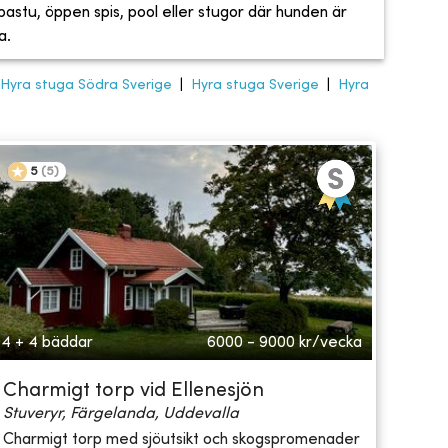
, bastu, öppen spis, pool eller stugor där hunden är
a.
Hyra stuga Södra Sverige
|
Hyra stuga Sverige
|
Hyra
5
(
5
)
4 + 4 bäddar
6000 - 9000
kr/vecka
Charmigt torp vid Ellenesjön
Stuveryr, Färgelanda, Uddevalla
Charmigt torp med sjöutsikt och skogspromenader