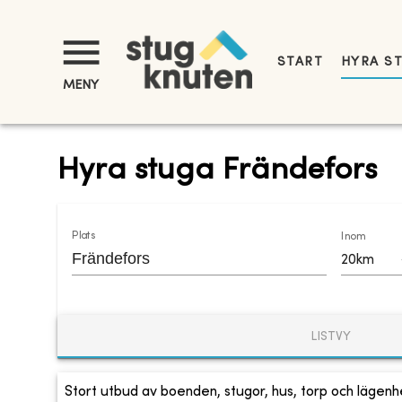
START
HYRA S
MENY
Hyra stuga Frändefors
Plats
Inom
20km
LISTVY
Stort utbud av boenden, stugor, hus, torp och lägenhe