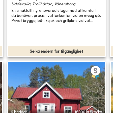
Uddevalla, Trollhättan, Vänersborg...
En smakfullt nyrenoverad stuga med all komfort
du behöver, precis i vattenkanten vid en mysig sjö.
Privat brygga, båt, kajak och grillplats vid vat...
Se kalendern för tillgänglighet
6 bäddar
16000
kr/vecka