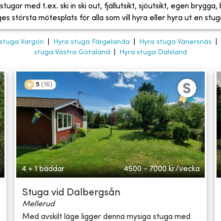
tugor med t.ex. ski in ski out, fjällutsikt, sjöutsikt, egen brygga
 största mötesplats för alla som vill hyra eller hyra ut en stug
 stuga Vargön
|
Hyra stuga Färgelanda
|
Hyra stuga Vänersnäs
|
stuga Västra Götaland
|
Hyra stuga Dalsland
5
(
16
)
4 + 1 bäddar
4500 - 7000
kr/vecka
Stuga vid Dalbergsån
Mellerud
Med avskilt läge ligger denna mysiga stuga med