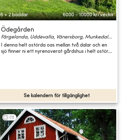
6 + 2 bäddar
6000 - 10000
kr/vecka
Ödegården
Färgelanda, Uddevalla, Vänersborg, Munkedal...
I denna helt ostörda oas mellan två dalar och en
sjö finner ni ett nyrenoverat gårdshus i helt ostör...
Se kalendern för tillgänglighet
(
1
)