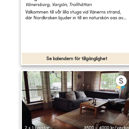
Vänersborg, Vargön, Trollhättan
Välkommen till vår lilla stuga vid Vänerns strand,
där Nordkroken bjuder in till en naturskön oas av...
Se kalendern för tillgänglighet
2 + 1 bäddar
3500 - 4000
kr/vecka