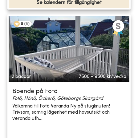
Se kalendern för tillgänglighet
5
(
8
)
2 bäddar
7500 - 9500
kr/vecka
Boende på Fotö
Fotö, Hönö, Öckerö, Göteborgs Skärgård
Välkomna till Fotö Veranda Ny på stugknuten!
Trivsam, somrig lägenhet med havsutsikt och
veranda uth...