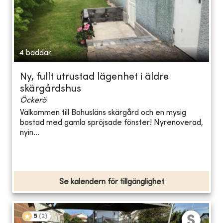
4 bäddar
Ny, fullt utrustad lägenhet i äldre
skärgårdshus
Öckerö
Välkommen till Bohusläns skärgård och en mysig
bostad med gamla spröjsade fönster! Nyrenoverad,
nyin...
Se kalendern för tillgänglighet
5
(
2
)