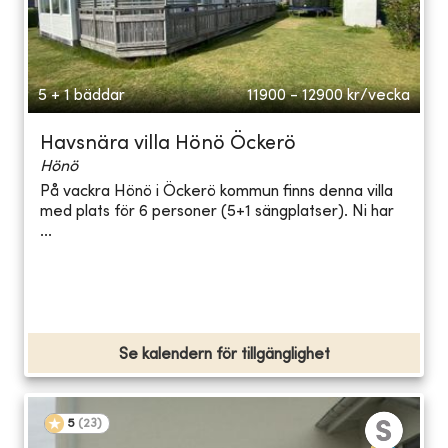
5 + 1 bäddar
11900 - 12900
kr/vecka
Havsnära villa Hönö Öckerö
Hönö
På vackra Hönö i Öckerö kommun finns denna villa
med plats för 6 personer (5+1 sängplatser). Ni har
...
Se kalendern för tillgänglighet
5
(
23
)