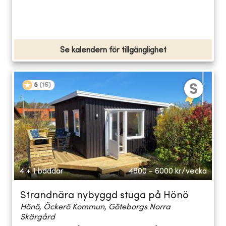
Se kalendern för tillgänglighet
5
(
16
)
4 + 1 bäddar
4800 - 6000
kr/vecka
Strandnära nybyggd stuga på Hönö
Hönö, Öckerö Kommun, Göteborgs Norra
Skärgård