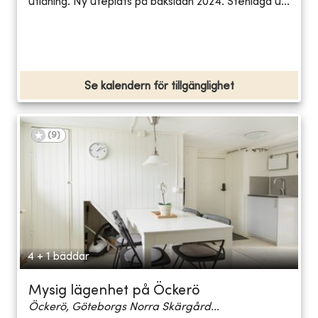
utlåning. Ny uteplats på baksidan 2024. Stenlagd u...
Se kalendern för tillgänglighet
(
9
)
4 + 1 bäddar
Mysig lägenhet på Öckerö
Öckerö, Göteborgs Norra Skärgård...