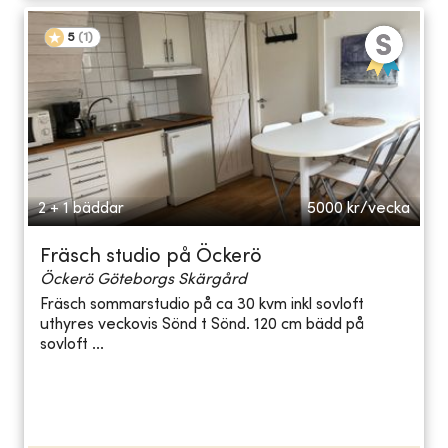
5
(
1
)
2 + 1 bäddar
5000
kr/vecka
Fräsch studio på Öckerö
Öckerö Göteborgs Skärgård
Fräsch sommarstudio på ca 30 kvm inkl sovloft
uthyres veckovis Sönd t Sönd. 120 cm bädd på
sovloft ...