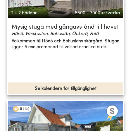
2 + 2 bäddar
5500 - 7000
kr/vecka
Mysig stuga med gångavstånd till havet
Hönö, Västkusten, Bohuslän, Öckerö, Fotö
Välkommen till Hönö och Bohusläns skärgård. Stugan
ligger 5 min promenad till välsorterad ica butik...
Se kalendern för tillgänglighet
5
(
12
)