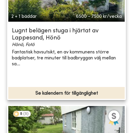
2 + 1 bäddar
6500 - 7500
kr/vecka
Lugnt belägen stuga i hjärtat av
Lappesand, Hönö
Hönö, Fotö
Fantastisk havsutsikt, en av kommunens större
badplatser, tre minuter till badbryggan välj mellan
sa...
Se kalendern för tillgänglighet
5
(
5
)