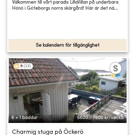
Välkommen till vårt paradis LillaVillan på underbara
Hönö i Göteborgs norra skärgård! Här är det nä...
Se kalendern för tillgänglighet
5
(
23
)
6 + 1 bäddar
6600 - 7600
kr/vecka
Charmig stuga på Öckerö