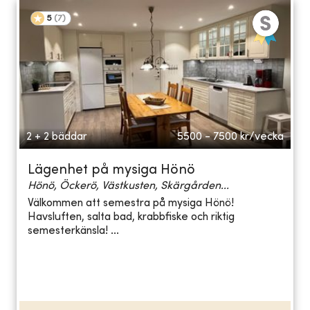
5
(
7
)
2 + 2 bäddar
5500 - 7500
kr/vecka
Lägenhet på mysiga Hönö
Hönö, Öckerö, Västkusten, Skärgården...
Välkommen att semestra på mysiga Hönö!
Havsluften, salta bad, krabbfiske och riktig
semesterkänsla! ...