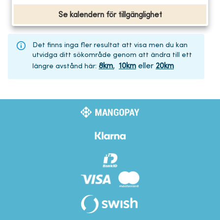
Se kalendern för tillgänglighet
Det finns inga fler resultat att visa men du kan
utvidga ditt sökområde genom att ändra till ett
8
km
,
10
km
eller
20
km
längre avstånd här
: