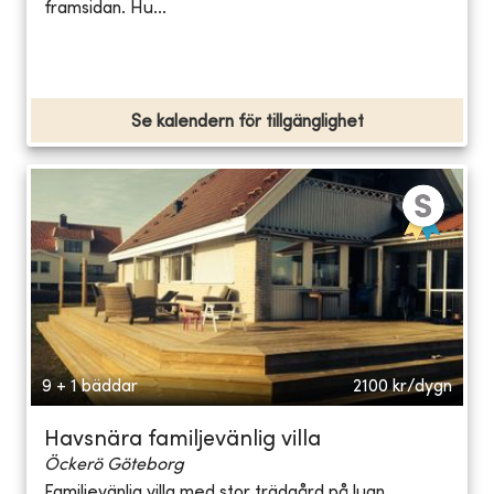
framsidan. Hu...
Se kalendern för tillgänglighet
9 + 1 bäddar
2100
kr/dygn
Havsnära familjevänlig villa
Öckerö Göteborg
Familjevänlig villa med stor trädgård på lugn