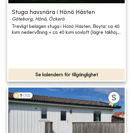
Stuga havsnära i Hönö Hästen
Göteborg, Hönö, Öckerö
Trevligt belägen stuga i Hönö Hästen. Boyta: ca 40
kvm nedervåning + ca 40 kvm sovloft (lägre takhöj...
Se kalendern för tillgänglighet
5
(
22
)