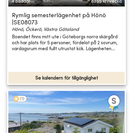
4 bäddar
8855
kr/vecka
Rymlig semesterlägenhet på Hönö
|SE08073
Hönö, Öckerö, Västra Götaland
Boendet finns mitt ute i Göteborgs norra skärgård
och har plats för 5 personer, fördelat på 2 sovrum,
vardagsrum med fullt utrustat kök. Lägenheten...
Se kalendern för tillgänglighet
(
1
)