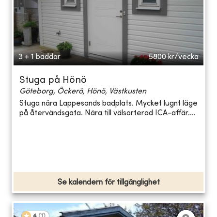
3 + 1 bäddar
5800
kr/vecka
Stuga på Hönö
Göteborg, Öckerö, Hönö, Västkusten
Stuga nära Lappesands badplats. Mycket lugnt läge
på återvändsgata. Nära till välsorterad ICA-affär....
Se kalendern för tillgänglighet
4
(
1
)