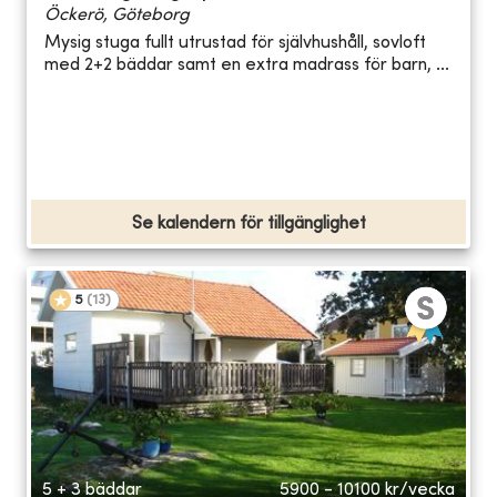
Öckerö, Göteborg
Mysig stuga fullt utrustad för självhushåll, sovloft
med 2+2 bäddar samt en extra madrass för barn, ...
Se kalendern för tillgänglighet
5
(
13
)
5 + 3 bäddar
5900 - 10100
kr/vecka