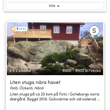
VISA
5
(
44
)
3 + 2 bäddar
6500 - 8500
kr/vecka
Liten stuga nära havet
Fotö, Öckerö, Hönö
Liten stuga på ca 25 kvm på Fotö i Göteborgs norra
skärgård. Byggd 2019. Golvvärme och väl isolerad ...