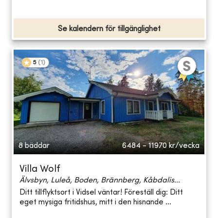
Se kalendern för tillgänglighet
5
(
1
)
8 bäddar
6484 - 11970
kr/vecka
Villa Wolf
Älvsbyn, Luleå, Boden, Brännberg, Kåbdalis...
Ditt tillflyktsort i Vidsel väntar! Föreställ dig: Ditt
eget mysiga fritidshus, mitt i den hisnande ...