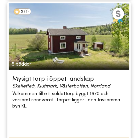
5
(
1
)
5 bäddar
Mysigt torp i öppet landskap
Skellefteå, Klutmark, Västerbotten, Norrland
Välkommen till ett soldattorp byggt 1870 och
varsamt renoverat. Torpet ligger i den trivsamma
byn Kl...