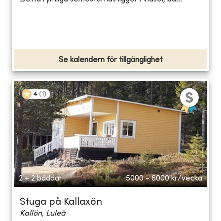
Se kalendern för tillgänglighet
4
(
1
)
2 + 2 bäddar
5000 - 6000
kr/vecka
Stuga på Kallaxön
Kallön, Luleå