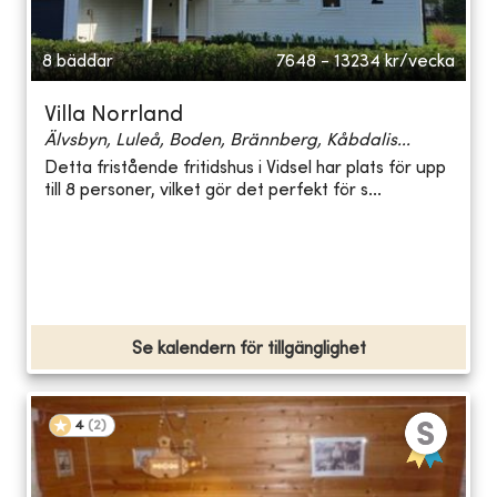
8 bäddar
7648 - 13234
kr/vecka
Villa Norrland
Älvsbyn, Luleå, Boden, Brännberg, Kåbdalis...
Detta fristående fritidshus i Vidsel har plats för upp
till 8 personer, vilket gör det perfekt för s...
Se kalendern för tillgänglighet
4
(
2
)