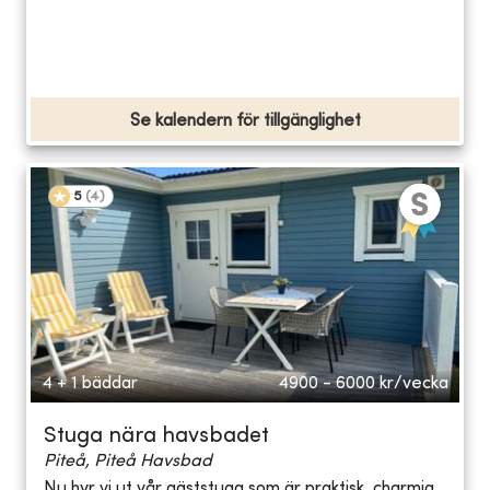
Se kalendern för tillgänglighet
5
(
4
)
4 + 1 bäddar
4900 - 6000
kr/vecka
Stuga nära havsbadet
Piteå, Piteå Havsbad
Nu hyr vi ut vår gäststuga som är praktisk, charmig