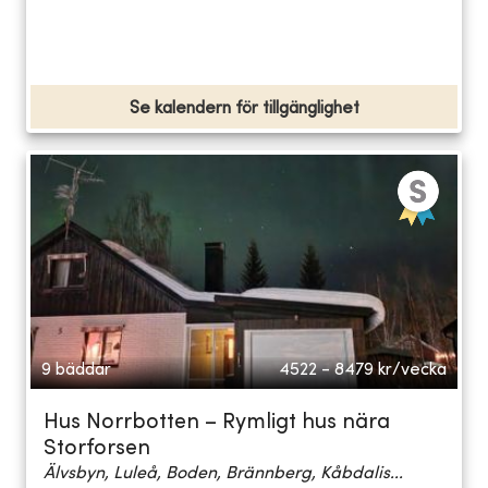
Se kalendern för tillgänglighet
9 bäddar
4522 - 8479
kr/vecka
Hus Norrbotten – Rymligt hus nära
Storforsen
Älvsbyn, Luleå, Boden, Brännberg, Kåbdalis...