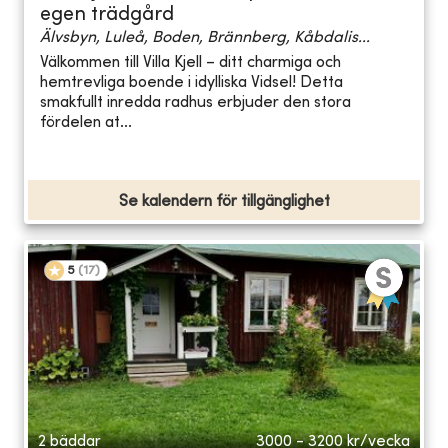
egen trädgård
Älvsbyn, Luleå, Boden, Brännberg, Kåbdalis...
Välkommen till Villa Kjell – ditt charmiga och
hemtrevliga boende i idylliska Vidsel! Detta
smakfullt inredda radhus erbjuder den stora
fördelen at...
Se kalendern för tillgänglighet
5
(
17
)
2 bäddar
3000 - 3200
kr/vecka