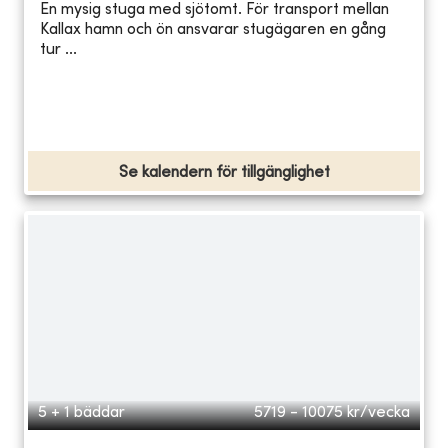
En mysig stuga med sjötomt. För transport mellan
Kallax hamn och ön ansvarar stugägaren en gång
tur ...
Se kalendern för tillgänglighet
5 + 1 bäddar
5719 - 10075
kr/vecka