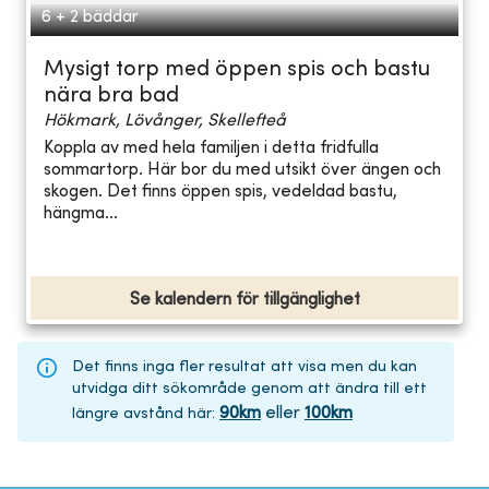
6 + 2 bäddar
Mysigt torp med öppen spis och bastu
nära bra bad
Hökmark, Lövånger, Skellefteå
Koppla av med hela familjen i detta fridfulla
sommartorp. Här bor du med utsikt över ängen och
skogen. Det finns öppen spis, vedeldad bastu,
hängma...
Se kalendern för tillgänglighet
Det finns inga fler resultat att visa men du kan
utvidga ditt sökområde genom att ändra till ett
90
km
eller
100
km
längre avstånd här
: