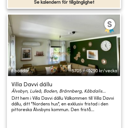
Se kalendern för tillgänglighet
8 bäddar
5705 - 10290
kr/vecka
Villa Davvi dállu
Älvsbyn, Luleå, Boden, Brännberg, Kåbdalis...
Ditt hem i Villa Davvi dállu Välkommen till Villa Davvi
dállu, ditt "Nordens hus", en exklusiv fristad i den
pittoreska Älvsbyns kommun. Den fristå...