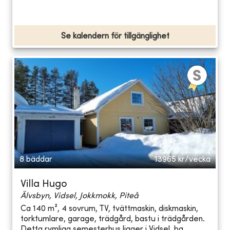
Se kalendern för tillgänglighet
8 bäddar
13965
kr/vecka
Villa Hugo
Älvsbyn, Vidsel, Jokkmokk, Piteå
Ca 140 m², 4 sovrum, TV, tvättmaskin, diskmaskin,
torktumlare, garage, trädgård, bastu i trädgården.
Detta rymliga semesterhus ligger i Vidsel, ba...