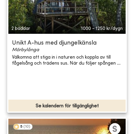
2 bäddar
1000 - 1250
kr/dygn
Unikt A-hus med djungelkänsla
Mörbylånga
Välkomna att stiga in i naturen och koppla av till
fågelsång och trädens sus. När du följer spången ...
Se kalendern för tillgänglighet
5
(
10
)