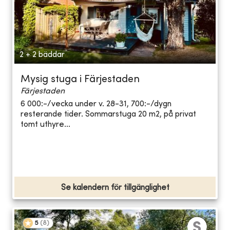
2 + 2 bäddar
Mysig stuga i Färjestaden
Färjestaden
6 000:-/vecka under v. 28-31, 700:-/dygn
resterande tider. Sommarstuga 20 m2, på privat
tomt uthyre...
Se kalendern för tillgänglighet
5
(
8
)