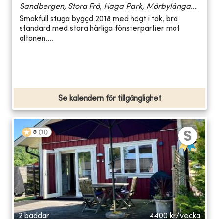
Sandbergen, Stora Frö, Haga Park, Mörbylånga...
Smakfull stuga byggd 2018 med högt i tak, bra
standard med stora härliga fönsterpartier mot
altanen....
Se kalendern för tillgänglighet
5
(
11
)
2 bäddar
4400
kr/vecka