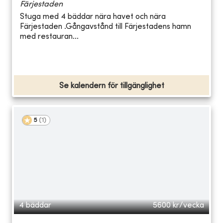
Färjestaden
Stuga med 4 bäddar nära havet och nära
Färjestaden .Gångavstånd till Färjestadens hamn
med restauran...
Se kalendern för tillgänglighet
5
(
1
)
4 bäddar
5600
kr/vecka