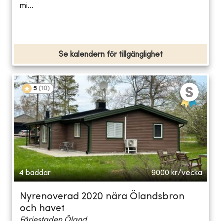
mi...
Se kalendern för tillgänglighet
5
(
10
)
4 bäddar
9000
kr/vecka
Nyrenoverad 2020 nära Ölandsbron
och havet
Färjestaden Öland