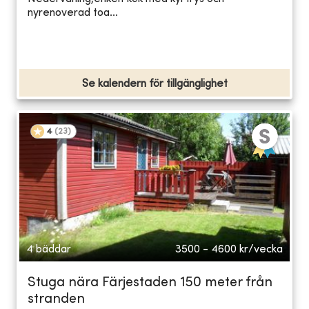
nyrenoverad toa...
Se kalendern för tillgänglighet
4
(
23
)
4 bäddar
3500 - 4600
kr/vecka
Stuga nära Färjestaden 150 meter från
stranden