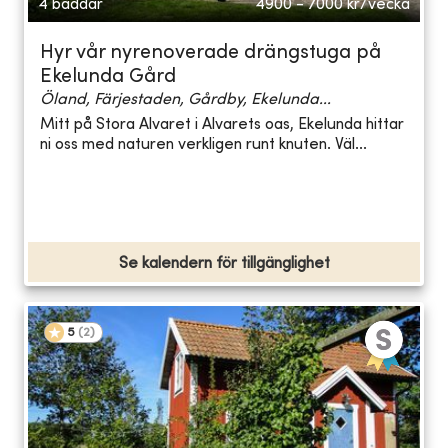
4 bäddar
4900 - 7000
kr/vecka
Hyr vår nyrenoverade drängstuga på
Ekelunda Gård
Öland, Färjestaden, Gårdby, Ekelunda...
Mitt på Stora Alvaret i Alvarets oas, Ekelunda hittar
ni oss med naturen verkligen runt knuten. Väl...
Se kalendern för tillgänglighet
5
(
2
)