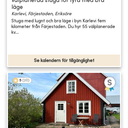
Välplanerad stuga för fyra med bra
läge
Karlevi, Färjestaden, Eriksöre
Stuga med lugnt och bra läge i byn Karlevi fem
kilometer från Färjestaden. Du hyr 55 välplanerade
kv...
Se kalendern för tillgänglighet
5
(
20
)