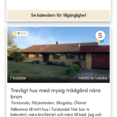
Se kalendern för tillgänglighet
5
(
14
)
7 bäddar
14000
kr/vecka
Trevligt hus med mysig trädgård nära
bron
Torslunda, Färjestaden, Skogsby, Öland
Välkomna till mitt hus i Torslunda! Här bor ni
bekvämt, nära brofästet och nära till bad. Jag och