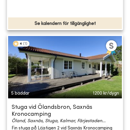
Se kalendern för tillgänglighet
4
(
1
)
5 bäddar
1200
kr/dygn
Stuga vid Ölandsbron, Saxnäs
Kronocamping
Öland, Saxnäs, Stuga, Kalmar, Färjestaden...
Fin stuga på Löjstigen 2 vid Saxnäs Kronocamping