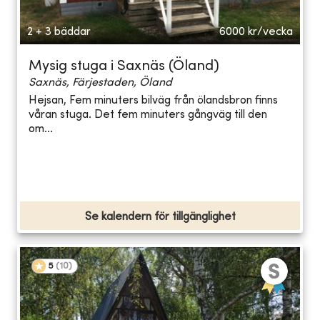
2 + 3 bäddar
6000
kr/vecka
Mysig stuga i Saxnäs (Öland)
Saxnäs, Färjestaden, Öland
Hejsan, Fem minuters bilväg från ölandsbron finns
våran stuga. Det fem minuters gångväg till den
om...
Se kalendern för tillgänglighet
5
(
10
)