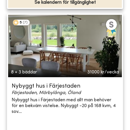
Se kalendern för tillgänglighet
5
(
7
)
8 + 3 bäddar
31000
kr/vecka
Nybyggt hus i Färjestaden
Färjestaden, Mörbylånga, Öland
Nybyggt hus i Färjestaden med allt man behöver
för en bekväm vistelse. Nybyggt -20 på 168 kvm, 4
sov...