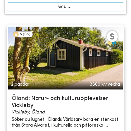
VISA
5
(
65
)
2 bäddar
3600
kr/vecka
Öland: Natur- och kulturupplevelser i
Vickleby
Vickleby, Öland
Söker du lugnet i Ölands Världsarv bara en stenkast
från Stora Alvaret, i kulturella och pittoreska ...