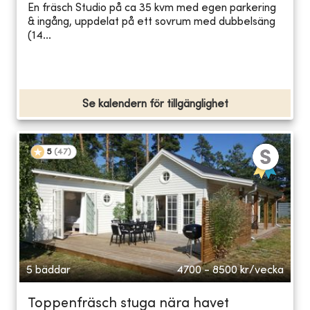
En fräsch Studio på ca 35 kvm med egen parkering
& ingång, uppdelat på ett sovrum med dubbelsäng
(14...
Se kalendern för tillgänglighet
5
(
47
)
5 bäddar
4700 - 8500
kr/vecka
Toppenfräsch stuga nära havet