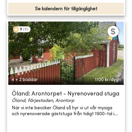
Se kalendern för tillgänglighet
5
(
5
)
4 + 2 bäddar
1100
kr/dygn
Öland: Arontorpet - Nyrenoverad stuga
Öland, Färjestaden, Arontorp
När vi inte besöker Öland så hyr vi ut vår mysiga
och nyrenoverade gäststuga från tidigt 1900-tal i...