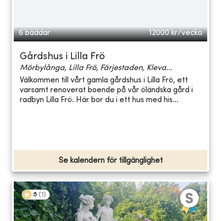
6 bäddar
12000
kr/vecka
Gårdshus i Lilla Frö
Mörbylånga, Lilla Frö, Färjestaden, Kleva...
Välkommen till vårt gamla gårdshus i Lilla Frö, ett
varsamt renoverat boende på vår öländska gård i
radbyn Lilla Frö. Här bor du i ett hus med his...
Se kalendern för tillgänglighet
5
(
1
)