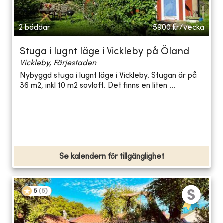
2 bäddar
5900
kr/vecka
Stuga i lugnt läge i Vickleby på Öland
Vickleby, Färjestaden
Nybyggd stuga i lugnt läge i Vickleby. Stugan är på
36 m2, inkl 10 m2 sovloft. Det finns en liten ...
Se kalendern för tillgänglighet
5
(
5
)