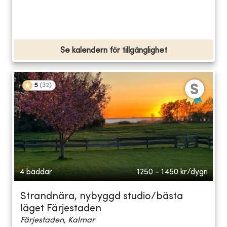
Se kalendern för tillgänglighet
5
(
32
)
4 bäddar
1250 - 1450
kr/dygn
Strandnära, nybyggd studio/bästa
läget Färjestaden
Färjestaden, Kalmar