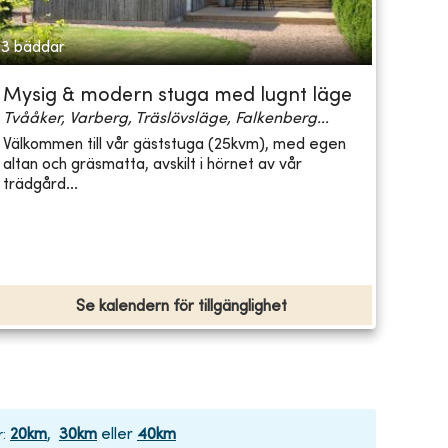
3 bäddar
Mysig & modern stuga med lugnt läge
Tvååker, Varberg, Träslövsläge, Falkenberg...
Välkommen till vår gäststuga (25kvm), med egen
altan och gräsmatta, avskilt i hörnet av vår
trädgård...
Se kalendern för tillgänglighet
20
km
,
30
km
eller
40
km
r
: