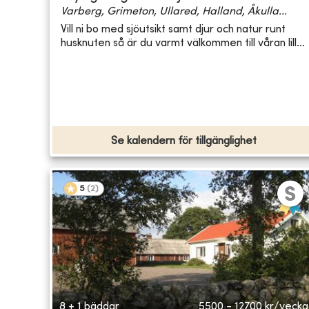
Varberg, Grimeton, Ullared, Halland, Åkulla...
Vill ni bo med sjöutsikt samt djur och natur runt
husknuten så är du varmt välkommen till våran lill...
Se kalendern för tillgänglighet
5
(
2
)
8 + 1 bäddar
5500 - 12700
kr/vecka