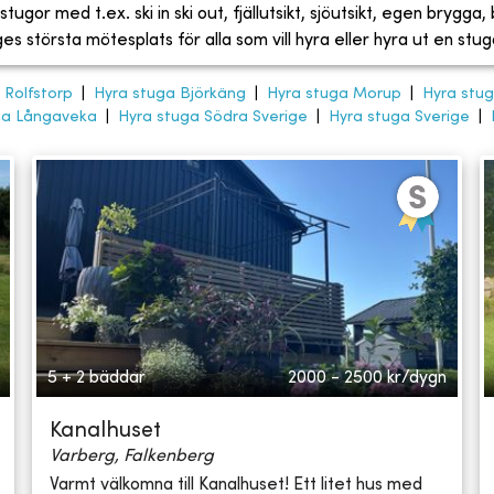
tugor med t.ex. ski in ski out, fjällutsikt, sjöutsikt, egen brygga
 största mötesplats för alla som vill hyra eller hyra ut en stug
 Rolfstorp
|
Hyra stuga Björkäng
|
Hyra stuga Morup
|
Hyra stug
ga Långaveka
|
Hyra stuga Södra Sverige
|
Hyra stuga Sverige
|
5 + 2 bäddar
2000 - 2500
kr/dygn
Kanalhuset
Varberg, Falkenberg
Varmt välkomna till Kanalhuset! Ett litet hus med