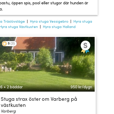
, bastu, öppen spis, pool eller stugor där hunden är
a.
a Träslövsläge
|
Hyra stuga Vessigebro
|
Hyra stuga
Hyra stuga Västkusten
|
Hyra stuga Halland
5
(
3
)
6 + 2 bäddar
950
kr/dygn
Stuga strax öster om Varberg på
västkusten
Varberg