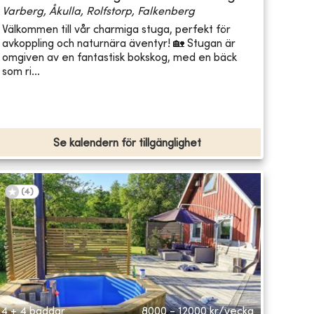
Varberg, Åkulla, Rolfstorp, Falkenberg
Välkommen till vår charmiga stuga, perfekt för
avkoppling och naturnära äventyr! 🏡 Stugan är
omgiven av en fantastisk bokskog, med en bäck
som ri...
Se kalendern för tillgänglighet
(
4
)
4 + 4 bäddar
8000 - 12000
kr/vecka