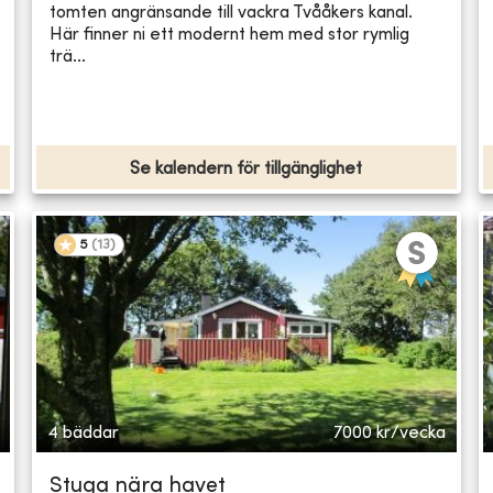
tomten angränsande till vackra Tvååkers kanal.
Här finner ni ett modernt hem med stor rymlig
trä...
Se kalendern för tillgänglighet
5
(
13
)
4 bäddar
7000
kr/vecka
Stuga nära havet