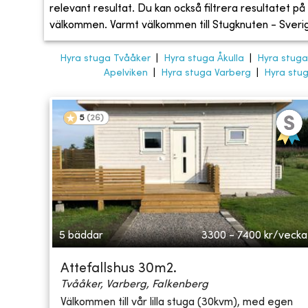
relevant resultat. Du kan också filtrera resultatet på s
välkommen. Varmt välkommen till Stugknuten - Sveriges
Hyra stuga Tvååker
|
Hyra stuga Åkulla
|
Hyra stuga
Apelviken
|
Hyra stuga Varberg
|
Hyra stu
5
(
26
)
5 bäddar
3300 - 7400
kr/vecka
Attefallshus 30m2.
Tvååker, Varberg, Falkenberg
Välkommen till vår lilla stuga (30kvm), med egen