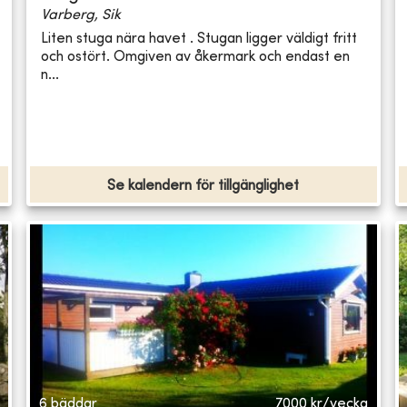
Varberg, Sik
Liten stuga nära havet . Stugan ligger väldigt fritt
och ostört. Omgiven av åkermark och endast en
n...
Se kalendern för tillgänglighet
6 bäddar
7000
kr/vecka