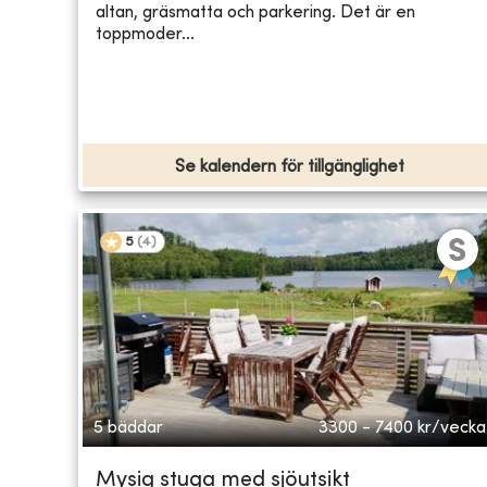
altan, gräsmatta och parkering. Det är en
toppmoder...
Se kalendern för tillgänglighet
5
(
4
)
5 bäddar
3300 - 7400
kr/vecka
Mysig stuga med sjöutsikt