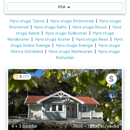
VISA
Hyra stuga Tjärnö
|
Hyra stuga Strömstad
|
Hyra stuga
Stömstad
|
Hyra stuga Saltö
|
Hyra stuga Rossö
|
Hyra
stuga Kebal
|
Hyra stuga Sydkoster
|
Hyra stuga
Nordkoster
|
Hyra stuga Koster
|
Hyra stuga Resö
|
Hyra
stuga Södra Sverige
|
Hyra stuga Sverige
|
Hyra stuga
Västra Götaland
|
Hyra stuga Västkusten
|
Hyra stuga
Bohuslän
5
(
17
)
4 + 3 bäddar
7500 - 12500
kr/vecka