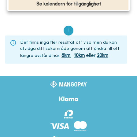
Se kalendern för tillgänglighet
1
Det finns inga fler resultat att visa men du kan
utvidga ditt sökområde genom att ändra till ett
8
km
,
10
km
eller
20
km
längre avstånd här
: