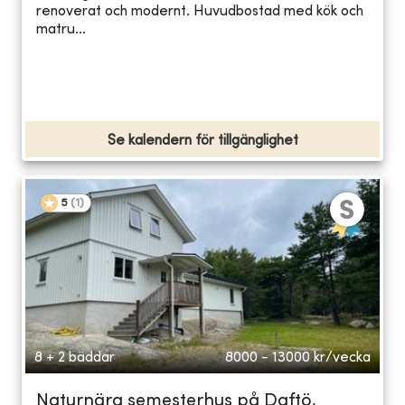
renoverat och modernt. Huvudbostad med kök och
matru...
Se kalendern för tillgänglighet
5
(
1
)
8 + 2 bäddar
8000 - 13000
kr/vecka
Naturnära semesterhus på Daftö,