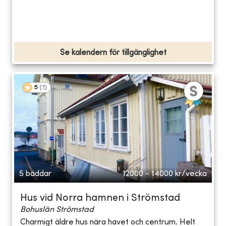
Se kalendern för tillgänglighet
5
(
1
)
5 bäddar
12000 - 14000
kr/vecka
Hus vid Norra hamnen i Strömstad
Bohuslän Strömstad
Charmigt äldre hus nära havet och centrum. Helt