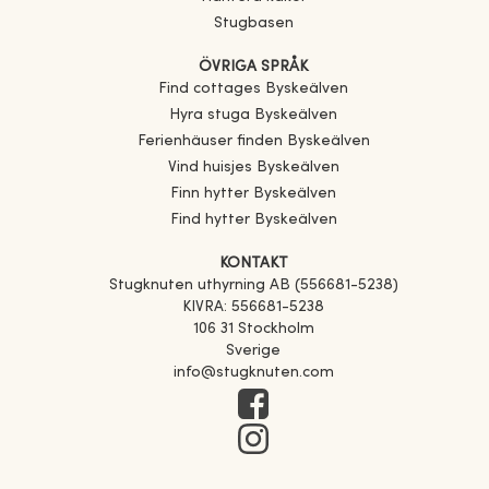
Stugbasen
ÖVRIGA SPRÅK
Find cottages
Byskeälven
Hyra stuga
Byskeälven
Ferienhäuser finden
Byskeälven
Vind huisjes
Byskeälven
Finn hytter
Byskeälven
Find hytter
Byskeälven
KONTAKT
Stugknuten uthyrning AB (556681-5238)
KIVRA: 556681-5238
106 31 Stockholm
Sverige
info@stugknuten.com