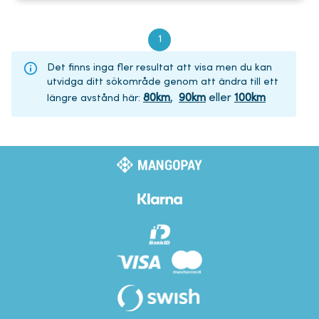
1
Det finns inga fler resultat att visa men du kan
utvidga ditt sökområde genom att ändra till ett
80
km
,
90
km
eller
100
km
längre avstånd här
: