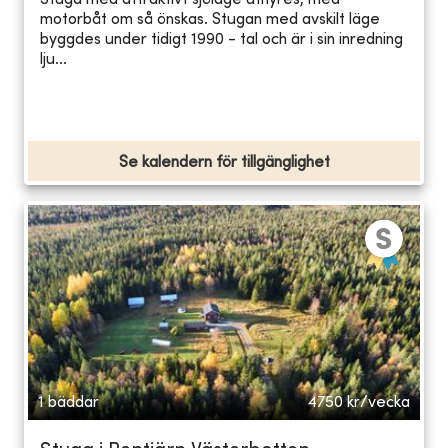
Stuga med attraktivt sjöläge uthyres, med
motorbåt om så önskas. Stugan med avskilt läge
byggdes under tidigt 1990 - tal och är i sin inredning
lju...
Se kalendern för tillgänglighet
1 bäddar
4750
kr/vecka