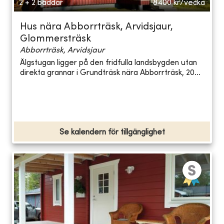
2 + 2 bäddar
8400
kr/vecka
Hus nära Abborrträsk, Arvidsjaur,
Glommersträsk
Abborrträsk, Arvidsjaur
Älgstugan ligger på den fridfulla landsbygden utan
direkta grannar i Grundträsk nära Abborrträsk, 20...
Se kalendern för tillgänglighet