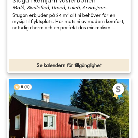
Stuga i Rentjärn Västerbotten
Malå, Skellefteå, Umeå, Luleå, Arvidsjaur...
Stugan erbjuder på 24 m² allt ni behöver för en
mysig tillflyktsplats. Här möts ni av modern komfort,
naturlig charm och en perfekt dos minimalism....
Se kalendern för tillgänglighet
5
(
5
)