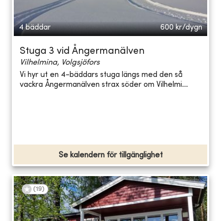
4 bäddar
600
kr/dygn
Stuga 3 vid Ångermanälven
Vilhelmina, Volgsjöfors
Vi hyr ut en 4-bäddars stuga längs med den så
vackra Ångermanälven strax söder om Vilhelmi...
Se kalendern för tillgänglighet
(
19
)