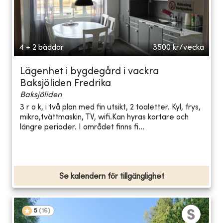
4 + 2 bäddar
3500
kr/vecka
Lägenhet i bygdegård i vackra
Baksjöliden Fredrika
Baksjöliden
3 r o k, i två plan med fin utsikt, 2 toaletter. Kyl, frys,
mikro,tvättmaskin, TV, wifi.Kan hyras kortare och
längre perioder. I området finns fi...
Se kalendern för tillgänglighet
5
(
16
)