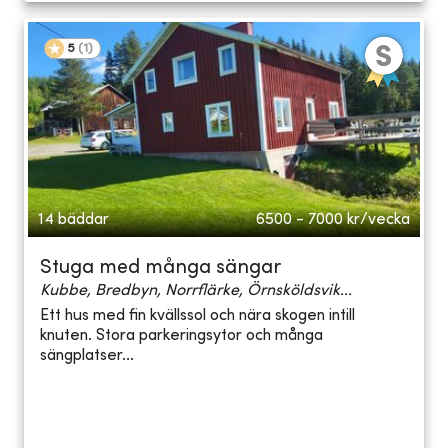
5
(
1
)
14 bäddar
6500 - 7000
kr/vecka
Stuga med många sängar
Kubbe, Bredbyn, Norrflärke, Örnsköldsvik...
Ett hus med fin kvällssol och nära skogen intill
knuten. Stora parkeringsytor och många
sängplatser...