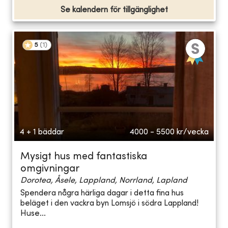
Se kalendern för tillgänglighet
5
(
1
)
4 + 1 bäddar
4000 - 5500
kr/vecka
Mysigt hus med fantastiska
omgivningar
Dorotea, Åsele, Lappland, Norrland, Lapland
Spendera några härliga dagar i detta fina hus
beläget i den vackra byn Lomsjö i södra Lappland!
Huse...