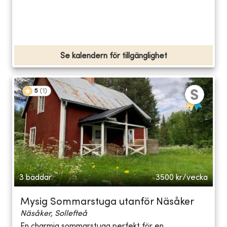
Se kalendern för tillgänglighet
5
(
1
)
3 bäddar
3500
kr/vecka
Mysig Sommarstuga utanför Näsåker
Näsåker, Sollefteå
En charmig sommarstuga perfekt för en