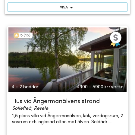
VISA
5
(
15
)
4 + 2 bäddar
4900 - 5900
kr/vecka
Hus vid Ångermanälvens strand
Sollefteå, Resele
1,5 plans villa vid Ångermanälven, kök, vardagsrum, 2
sovrum och inglasad altan mot älven. Soldäck....