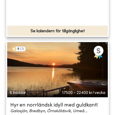
Se kalendern för tillgänglighet
5
(
1
)
6 bäddar
17500 - 22400
kr/vecka
Hyr en norrländsk idyll med guldkant!
Galasjön, Bredbyn, Örnsköldsvik, Umeå...