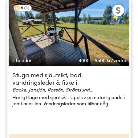
5
(
3
)
4 bäddar
4000 - 6500
kr/vecka
Stuga med sjöutsikt, bad,
vandringsleder & fiske i
Backe, Jansjön, Rossön, Strömsund...
Härligt läge med sjöutsikt. Upplev en naturlig pärla i
Jämtlands län. Vandringsleder som tillhör någ...