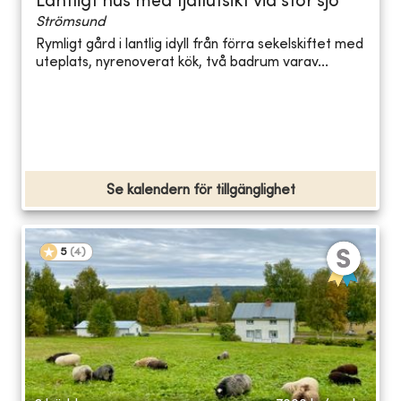
Lantligt hus med fjällutsikt vid stor sjö
Strömsund
Rymligt gård i lantlig idyll från förra sekelskiftet med
uteplats, nyrenoverat kök, två badrum varav...
Se kalendern för tillgänglighet
5
(
4
)