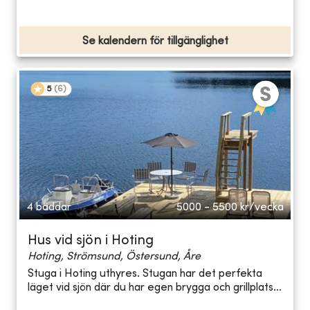
Se kalendern för tillgänglighet
5
(
6
)
4 bäddar
5000 - 5500
kr/vecka
Hus vid sjön i Hoting
Hoting, Strömsund, Östersund, Åre
Stuga i Hoting uthyres. Stugan har det perfekta
läget vid sjön där du har egen brygga och grillplats...