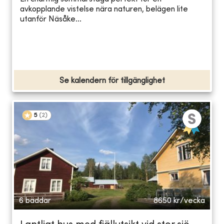
avkopplande vistelse nära naturen, belägen lite
utanför Näsåke...
Se kalendern för tillgänglighet
5
(
2
)
6 bäddar
8650
kr/vecka