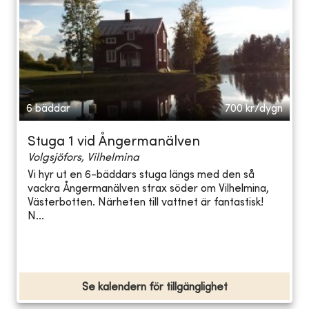
6 bäddar
700
kr/dygn
Stuga 1 vid Ångermanälven
Volgsjöfors, Vilhelmina
Vi hyr ut en 6-bäddars stuga längs med den så
vackra Ångermanälven strax söder om Vilhelmina,
Västerbotten. Närheten till vattnet är fantastisk!
N...
Se kalendern för tillgänglighet