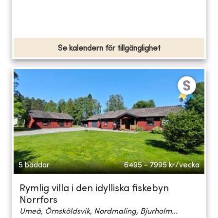
Se kalendern för tillgänglighet
5 bäddar
6495 - 7995
kr/vecka
Rymlig villa i den idylliska fiskebyn
Norrfors
Umeå, Örnsköldsvik, Nordmaling, Bjurholm...