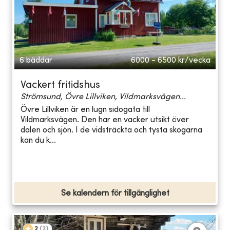
6 bäddar
6000 - 6500
kr/vecka
Vackert fritidshus
Strömsund, Övre Lillviken, Vildmarksvägen...
Övre Lillviken är en lugn sidogata till
Vildmarksvägen. Den har en vacker utsikt över
dalen och sjön. I de vidsträckta och tysta skogarna
kan du k...
Se kalendern för tillgänglighet
2
(
2
)