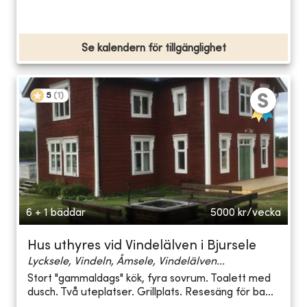
Se kalendern för tillgänglighet
5
(
1
)
6 + 1 bäddar
5000
kr/vecka
Hus uthyres vid Vindelälven i Bjursele
Lycksele, Vindeln, Åmsele, Vindelälven...
Stort "gammaldags" kök, fyra sovrum. Toalett med
dusch. Två uteplatser. Grillplats. Resesäng för ba...