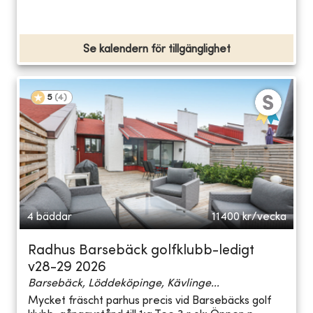
Se kalendern för tillgänglighet
5
(
4
)
4 bäddar
11400
kr/vecka
Radhus Barsebäck golfklubb-ledigt
v28-29 2026
Barsebäck, Löddeköpinge, Kävlinge...
Mycket fräscht parhus precis vid Barsebäcks golf