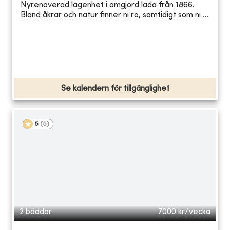
Nyrenoverad lägenhet i omgjord lada från 1866.
Bland åkrar och natur finner ni ro, samtidigt som ni ...
Se kalendern för tillgänglighet
5
(
5
)
2 bäddar
7000
kr/vecka