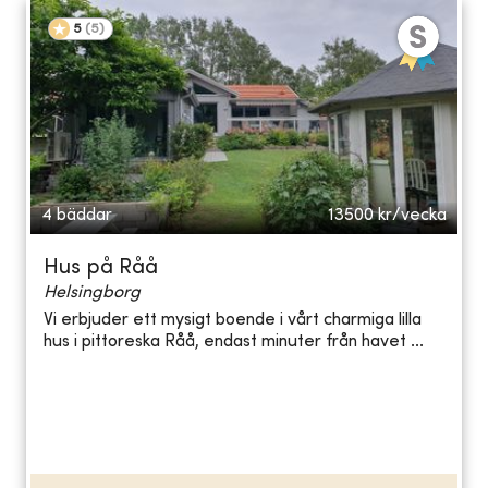
5
(
5
)
4 bäddar
13500
kr/vecka
Hus på Råå
Helsingborg
Vi erbjuder ett mysigt boende i vårt charmiga lilla
hus i pittoreska Råå, endast minuter från havet ...