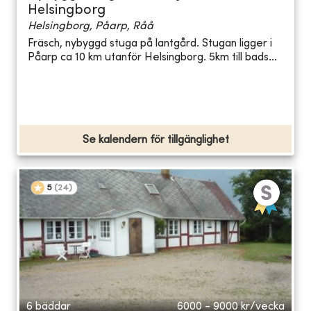
Helsingborg
Helsingborg, Påarp, Råå
Fräsch, nybyggd stuga på lantgård. Stugan ligger i
Påarp ca 10 km utanför Helsingborg. 5km till bads...
Se kalendern för tillgänglighet
5
(
24
)
6 bäddar
6000 - 9000
kr/vecka