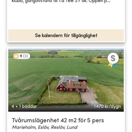
klubb, gångavstånd till 1:a Tee 3 r ok: Öppen p...
Se kalendern för tillgänglighet
5
(
2
)
4 + 1 bäddar
1470
kr/dygn
Tvårumslägenhet 42 m2 för 5 pers
Marieholm, Eslöv, Reslöv, Lund