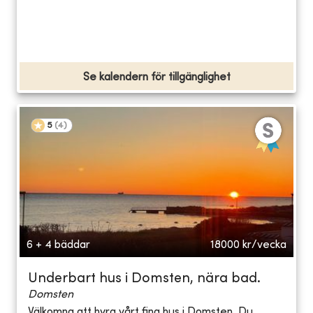
Se kalendern för tillgänglighet
5
(
4
)
6 + 4 bäddar
18000
kr/vecka
Underbart hus i Domsten, nära bad.
Domsten
Välkomna att hyra vårt fina hus i Domsten. Du