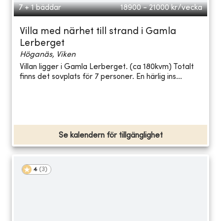
7 + 1 bäddar
18900 - 21000
kr/vecka
Villa med närhet till strand i Gamla
Lerberget
Höganäs, Viken
Villan ligger i Gamla Lerberget. (ca 180kvm) Totalt
finns det sovplats för 7 personer. En härlig ins...
Se kalendern för tillgänglighet
4
(
3
)