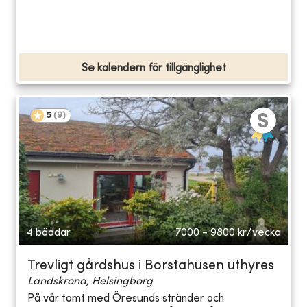
Se kalendern för tillgänglighet
5
(
9
)
4 bäddar
7000 - 9800
kr/vecka
Trevligt gårdshus i Borstahusen uthyres
Landskrona, Helsingborg
På vår tomt med Öresunds stränder och