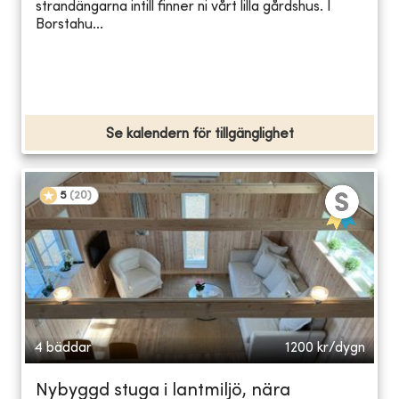
strandängarna intill finner ni vårt lilla gårdshus. I
Borstahu...
Se kalendern för tillgänglighet
5
(
20
)
4 bäddar
1200
kr/dygn
Nybyggd stuga i lantmiljö, nära