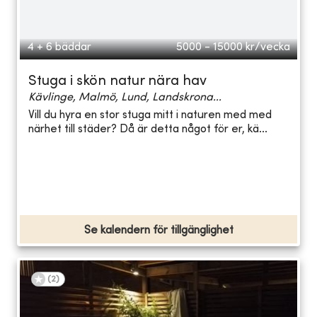
4 + 6 bäddar
5000 - 15000
kr/vecka
Stuga i skön natur nära hav
Kävlinge, Malmö, Lund, Landskrona...
Vill du hyra en stor stuga mitt i naturen med med
närhet till städer? Då är detta något för er, kä...
Se kalendern för tillgänglighet
(
2
)