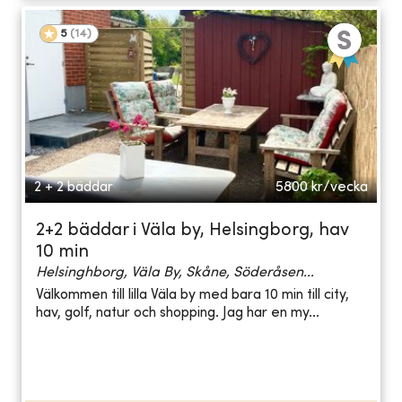
5
(
14
)
2 + 2 bäddar
5800
kr/vecka
2+2 bäddar i Väla by, Helsingborg, hav
10 min
Helsinghborg, Väla By, Skåne, Söderåsen...
Välkommen till lilla Väla by med bara 10 min till city,
hav, golf, natur och shopping. Jag har en my...