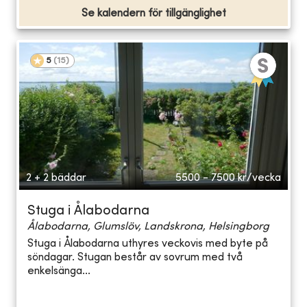
Se kalendern för tillgänglighet
5
(
15
)
2 + 2 bäddar
5500 - 7500
kr/vecka
Stuga i Ålabodarna
Ålabodarna, Glumslöv, Landskrona, Helsingborg
Stuga i Ålabodarna uthyres veckovis med byte på
söndagar. Stugan består av sovrum med två
enkelsänga...