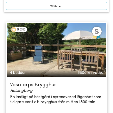
VISA
5
(
31
)
4 bäddar
8500
kr/vecka
Vasatorps Brygghus
Helsingborg
Bo lantligt på hästgård i nyrenoverad lägenhet som
tidigare varit ett brygghus från mitten 1800 tale...