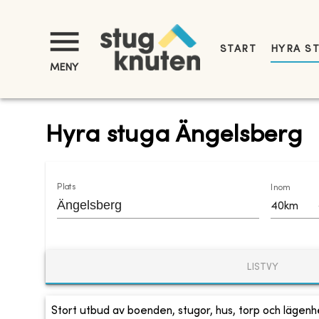
START
HYRA S
MENY
Hyra stuga Ängelsberg
Plats
Inom
40km
LISTVY
Stort utbud av boenden, stugor, hus, torp och lägenhe