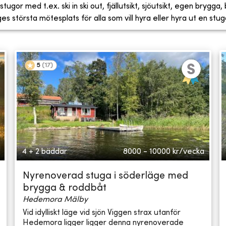
tugor med t.ex. ski in ski out, fjällutsikt, sjöutsikt, egen brygga
 största mötesplats för alla som vill hyra eller hyra ut en stug
5
(
17
)
4 + 2 bäddar
8000 - 10000
kr/vecka
Nyrenoverad stuga i söderläge med
brygga & roddbåt
Hedemora Mälby
Vid idylliskt läge vid sjön Viggen strax utanför
Hedemora ligger ligger denna nyrenoverade