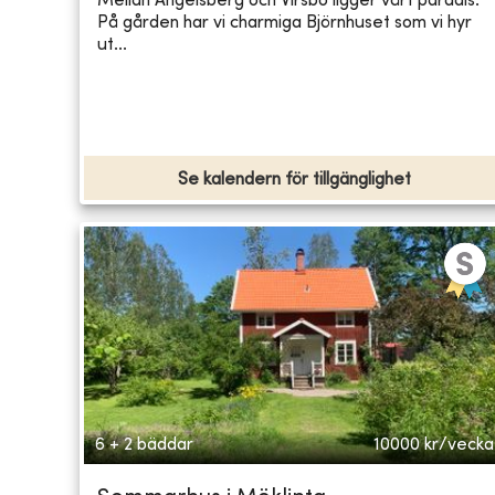
Mellan Ängelsberg och Virsbo ligger vårt paradis.
På gården har vi charmiga Björnhuset som vi hyr
ut...
Se kalendern för tillgänglighet
6 + 2 bäddar
10000
kr/vecka