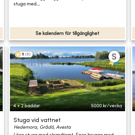
stuga med...
Se kalendern för tillgänglighet
5
(
8
)
4 + 2 bäddar
5000
kr/vecka
Stuga vid vattnet
Hedemora, Grådö, Avesta