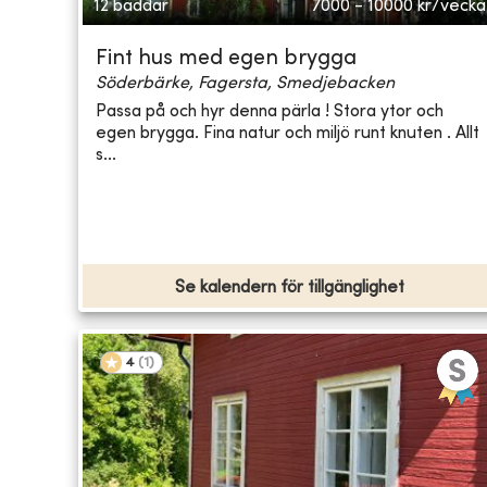
12 bäddar
7000 - 10000
kr/vecka
Fint hus med egen brygga
Söderbärke, Fagersta, Smedjebacken
Passa på och hyr denna pärla ! Stora ytor och
egen brygga. Fina natur och miljö runt knuten . Allt
s...
Se kalendern för tillgänglighet
4
(
1
)