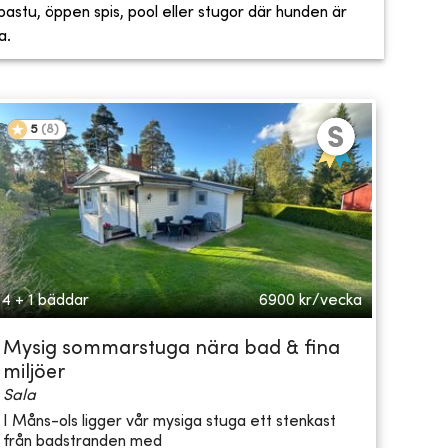
, bastu, öppen spis, pool eller stugor där hunden är
a.
5
(
8
)
4 + 1 bäddar
6900
kr/vecka
Mysig sommarstuga nära bad & fina
miljöer
Sala
I Måns-ols ligger vår mysiga stuga ett stenkast
från badstranden med