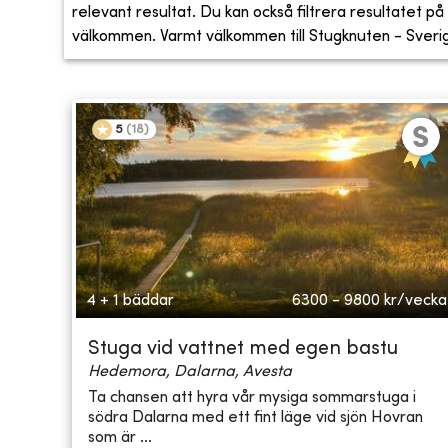
relevant resultat. Du kan också filtrera resultatet på s
välkommen. Varmt välkommen till Stugknuten - Sveriges
5
(
18
)
4 + 1 bäddar
6300 - 9800
kr/vecka
Stuga vid vattnet med egen bastu
Hedemora, Dalarna, Avesta
Ta chansen att hyra vår mysiga sommarstuga i
södra Dalarna med ett fint läge vid sjön Hovran
som är ...