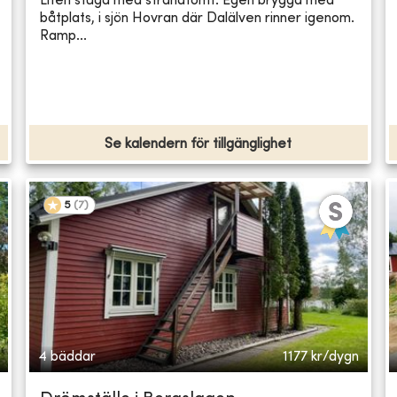
Liten stuga med strandtomt. Egen brygga med
båtplats, i sjön Hovran där Dalälven rinner igenom.
Ramp...
Se kalendern för tillgänglighet
5
(
7
)
4 bäddar
1177
kr/dygn