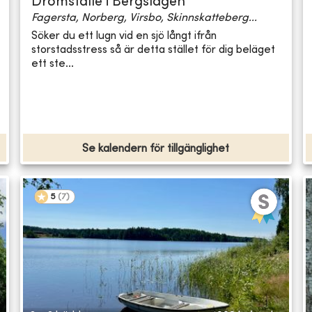
Drömställe i Bergslagen
Fagersta, Norberg, Virsbo, Skinnskatteberg...
Söker du ett lugn vid en sjö långt ifrån
storstadsstress så är detta stället för dig beläget
ett ste...
Se kalendern för tillgänglighet
5
(
7
)