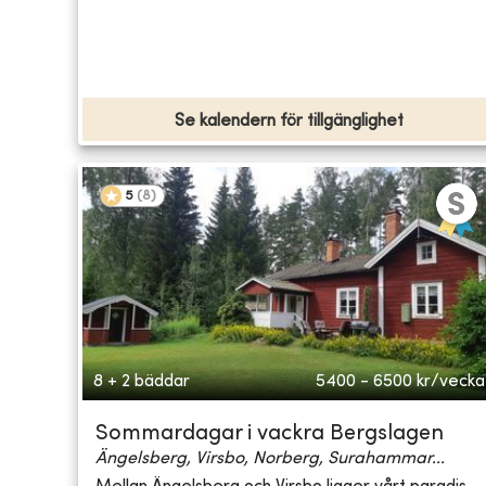
Se kalendern för tillgänglighet
5
(
8
)
8 + 2 bäddar
5400 - 6500
kr/vecka
Sommardagar i vackra Bergslagen
Ängelsberg, Virsbo, Norberg, Surahammar...