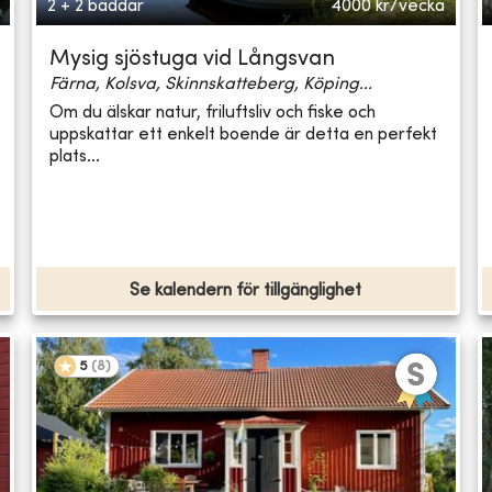
2 + 2 bäddar
4000
kr/vecka
Mysig sjöstuga vid Långsvan
Färna, Kolsva, Skinnskatteberg, Köping...
Om du älskar natur, friluftsliv och fiske och
uppskattar ett enkelt boende är detta en perfekt
plats...
Se kalendern för tillgänglighet
5
(
8
)