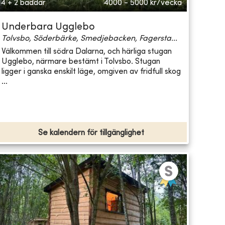
4 + 2 bäddar
4000 - 5000
kr/vecka
Underbara Ugglebo
Tolvsbo, Söderbärke, Smedjebacken, Fagersta...
Välkommen till södra Dalarna, och härliga stugan
Ugglebo, närmare bestämt i Tolvsbo. Stugan
ligger i ganska enskilt läge, omgiven av fridfull skog
...
Se kalendern för tillgänglighet