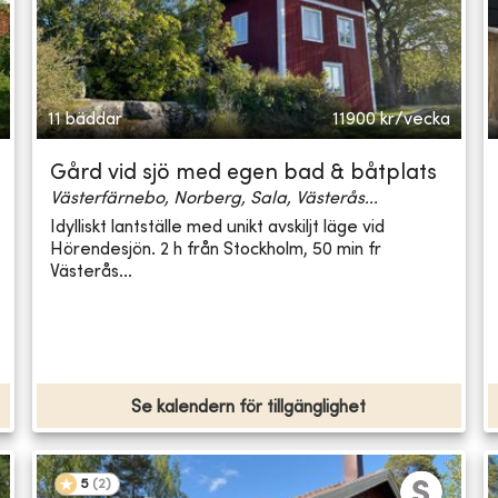
11 bäddar
11900
kr/vecka
Gård vid sjö med egen bad & båtplats
Västerfärnebo, Norberg, Sala, Västerås...
Idylliskt lantställe med unikt avskiljt läge vid
Hörendesjön. 2 h från Stockholm, 50 min fr
Västerås...
Se kalendern för tillgänglighet
5
(
2
)