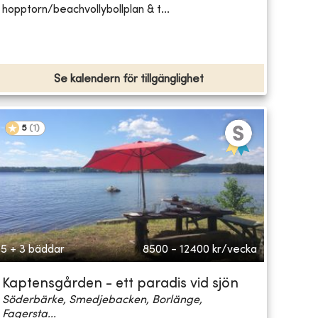
hopptorn/beachvollybollplan & t...
Se kalendern för tillgänglighet
5
(
1
)
5 + 3 bäddar
8500 - 12400
kr/vecka
Kaptensgården - ett paradis vid sjön
Söderbärke, Smedjebacken, Borlänge,
Fagersta...