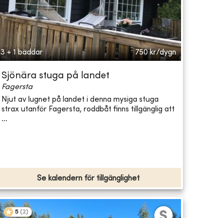
3 + 1 bäddar
750
kr/dygn
Sjönära stuga på landet
Fagersta
Njut av lugnet på landet i denna mysiga stuga
strax utanför Fagersta, roddbåt finns tillgänglig att
...
Se kalendern för tillgänglighet
5
(
2
)