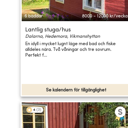
6 bäddar
8000 - 12000
kr/vecka
Lantlig stuga/hus
Dalarna, Hedemora, Vikmanshyttan
En idyll i mycket lugnt läge med bad och fiske
alldeles nära. Två våningar och tre sovrum.
Perfekt f...
Se kalendern för tillgänglighet
4
(
3
)