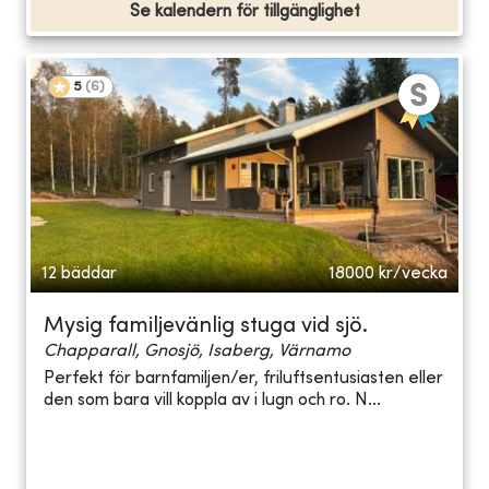
Se kalendern för tillgänglighet
5
(
6
)
12 bäddar
18000
kr/vecka
Mysig familjevänlig stuga vid sjö.
Chapparall, Gnosjö, Isaberg, Värnamo
Perfekt för barnfamiljen/er, friluftsentusiasten eller
den som bara vill koppla av i lugn och ro. N...