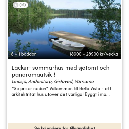
(
16
)
8 + 1 bäddar
18900 - 28900
kr/vecka
Läckert sommarhus med sjötomt och
panoramautsikt!
Gnosjö, Anderstorp, Gislaved, Värnamo
*Se priser nedan* Välkommen till Bella Vista - ett
arkitektritat hus utöver det vanliga! Byggt i mo...
Se kalendern för tillgänglighet