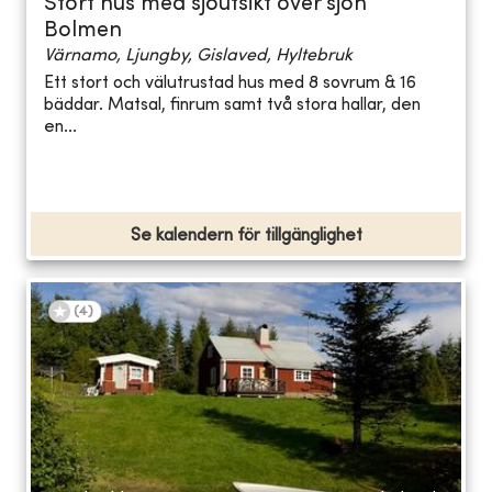
Stort hus med sjöutsikt över sjön
Bolmen
Värnamo, Ljungby, Gislaved, Hyltebruk
Ett stort och välutrustad hus med 8 sovrum & 16
bäddar. Matsal, finrum samt två stora hallar, den
en...
Se kalendern för tillgänglighet
(
4
)