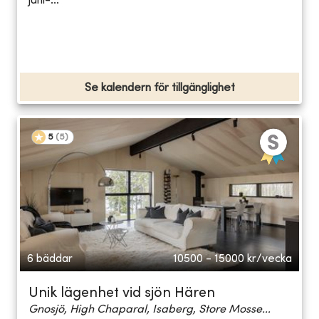
juni-...
Se kalendern för tillgänglighet
5
(
5
)
6 bäddar
10500 - 15000
kr/vecka
Unik lägenhet vid sjön Hären
Gnosjö, High Chaparal, Isaberg, Store Mosse...