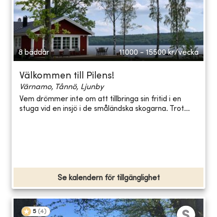
8 bäddar
11000 - 15500
kr/vecka
Välkommen till Pilens!
Värnamo, Tånnö, Ljunby
Vem drömmer inte om att tillbringa sin fritid i en
stuga vid en insjö i de småländska skogarna. Trot...
Se kalendern för tillgänglighet
5
(
4
)