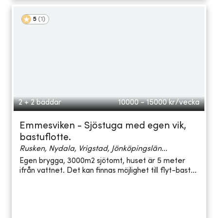
5
(
1
)
2 + 2 bäddar
10000 - 15000
kr/vecka
Emmesviken - Sjöstuga med egen vik,
bastuflotte.
Rusken, Nydala, Vrigstad, Jönköpingslän...
Egen brygga, 3000m2 sjötomt, huset är 5 meter
ifrån vattnet. Det kan finnas möjlighet till flyt-bast...