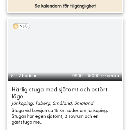
Se kalendern för tillgänglighet
5
(
3
)
8 + 2 bäddar
9900 - 15000
kr/vecka
Härlig stuga med sjötomt och ostört
läge
Jönköping, Taberg, Småland, Smaland
Stuga vid Lovsjön ca 15 km söder om Jönköping.
Stugan har egen sjötomt, 3 sovrum och en
gäststuga me...