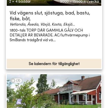
2 + 4 bäddar
9000 - 15500
kr/vecka
Vid vägens slut, sjöstuga, bad, bastu,
fiske, båt,
Vetlanda, Åseda, Växjö, Kosta, Eksjö...
1800-tals TORP DÄR GAMMLA GÅLV OCH
DETALJER ÄR BEVARADE. AC/luftvärmepump i
Smålands trädgård vid vä...
Se kalendern för tillgänglighet
(
3
)