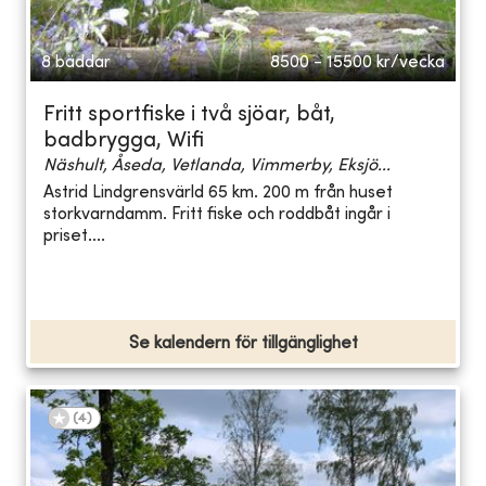
8 bäddar
8500 - 15500
kr/vecka
Fritt sportfiske i två sjöar, båt,
badbrygga, Wifi
Näshult, Åseda, Vetlanda, Vimmerby, Eksjö...
Astrid Lindgrensvärld 65 km. 200 m från huset
storkvarndamm. Fritt fiske och roddbåt ingår i
priset....
Se kalendern för tillgänglighet
(
4
)