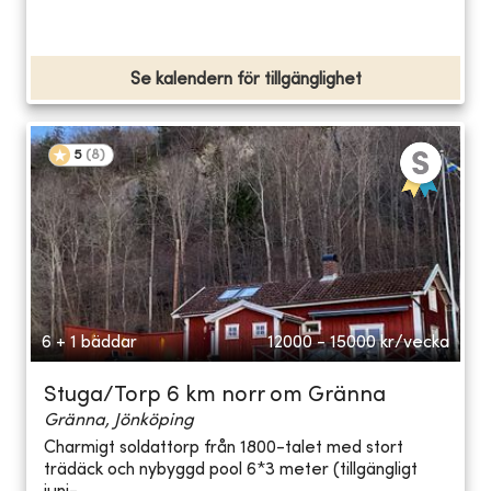
Se kalendern för tillgänglighet
5
(
8
)
6 + 1 bäddar
12000 - 15000
kr/vecka
Stuga/Torp 6 km norr om Gränna
Gränna, Jönköping
Charmigt soldattorp från 1800-talet med stort
trädäck och nybyggd pool 6*3 meter (tillgängligt