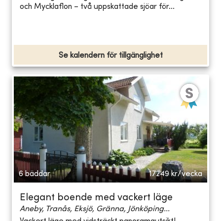
och Mycklaflon – två uppskattade sjöar för...
Se kalendern för tillgänglighet
6 bäddar
17249
kr/vecka
Elegant boende med vackert läge
Aneby, Tranås, Eksjö, Gränna, Jönköping...