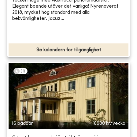
Vackert läge med vidsträckt panoramautsikt!
Elegant boende utöver det vanliga! Nyrenoverat
2018, mycket hög standard med alla
bekvämligheter. Jacuz...
Se kalendern för tillgänglighet
(
1
)
16 bäddar
16000
kr/vecka