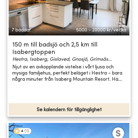
7 bäddar
5000 - 20000
kr/vecka
150 m till badsjö och 2,5 km till
Isabergtoppen
Hestra, Isaberg, Gislaved, Gnosjö, Grimsås...
Njut av en avkopplande vistelse i vårt ljusa och
mysiga familjehus, perfekt beläget i Hestra – bara
några minuter från Isaberg Mountain Resort. Hä...
Se kalendern för tillgänglighet
4
(
1
)