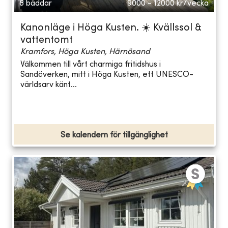
8 bäddar
9000 - 12000
kr/vecka
Kanonläge i Höga Kusten. ☀️ Kvällssol &
vattentomt
Kramfors, Höga Kusten, Härnösand
Välkommen till vårt charmiga fritidshus i
Sandöverken, mitt i Höga Kusten, ett UNESCO-
världsarv känt...
Se kalendern för tillgänglighet