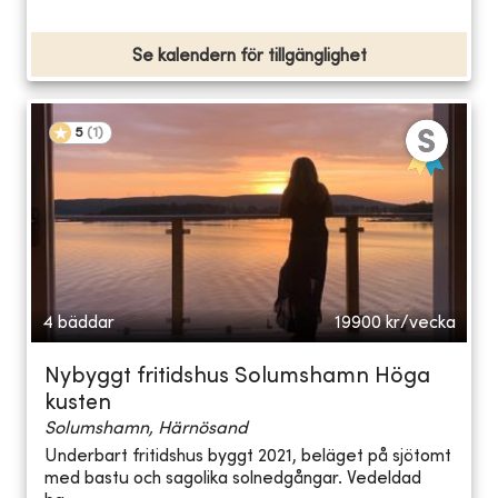
Se kalendern för tillgänglighet
5
(
1
)
4 bäddar
19900
kr/vecka
Nybyggt fritidshus Solumshamn Höga
kusten
Solumshamn, Härnösand
Underbart fritidshus byggt 2021, beläget på sjötomt
med bastu och sagolika solnedgångar. Vedeldad