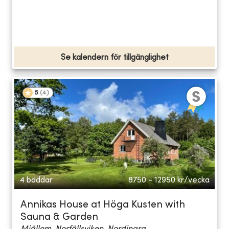
Se kalendern för tillgänglighet
5
(
4
)
4 bäddar
8750 - 12950
kr/vecka
Annikas House at Höga Kusten with
Sauna & Garden
Mjällom, Norfällsviken, Nordingra...