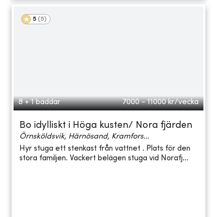
5
(
5
)
8 + 1 bäddar
7000 - 11000
kr/vecka
Bo idylliskt i Höga kusten/ Nora fjärden
Örnsköldsvik, Härnösand, Kramfors...
Hyr stuga ett stenkast från vattnet . Plats för den
stora familjen. Vackert belägen stuga vid Norafj...