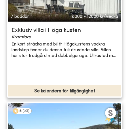
7 bäddar
8000 - 12000
kr/vecka
Exklusiv villa i Höga kusten
Kramfors
En kort sträcka med bil fr Högakustens vackra
landskap finner du denna fullutrustade villa. Villan
har stor trädgård med dubbelgarage. Utrustad m...
Se kalendern för tillgänglighet
5
(
23
)