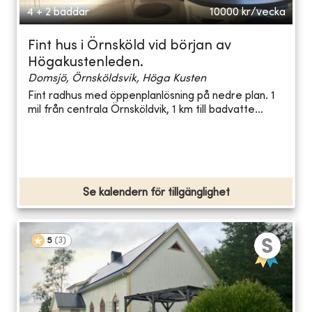
4 + 2 bäddar
10000
kr/vecka
Fint hus i Örnsköld vid början av
Högakustenleden.
Domsjö, Örnsköldsvik, Höga Kusten
Fint radhus med öppenplanlösning på nedre plan. 1
mil från centrala Örnsköldvik, 1 km till badvatte...
Se kalendern för tillgänglighet
5
(
3
)