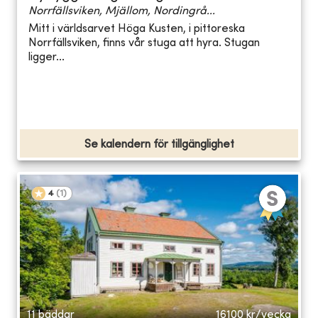
Norrfällsviken, Mjällom, Nordingrå...
Mitt i världsarvet Höga Kusten, i pittoreska
Norrfällsviken, finns vår stuga att hyra. Stugan
ligger...
Se kalendern för tillgänglighet
4
(
1
)
11 bäddar
16100
kr/vecka