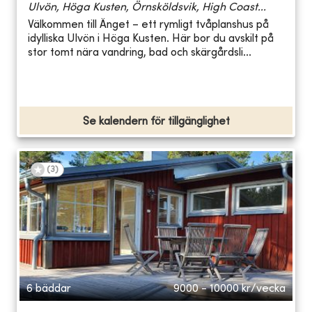
Ulvön, Höga Kusten, Örnsköldsvik, High Coast...
Välkommen till Änget – ett rymligt tvåplanshus på
idylliska Ulvön i Höga Kusten. Här bor du avskilt på
stor tomt nära vandring, bad och skärgårdsli...
Se kalendern för tillgänglighet
(
3
)
6 bäddar
9000 - 10000
kr/vecka