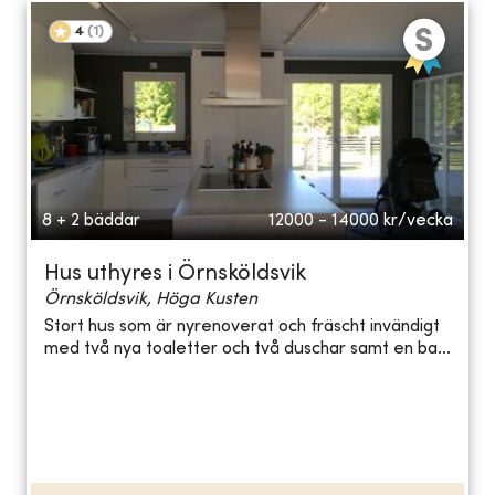
4
(
1
)
8 + 2 bäddar
12000 - 14000
kr/vecka
Hus uthyres i Örnsköldsvik
Örnsköldsvik, Höga Kusten
Stort hus som är nyrenoverat och fräscht invändigt
med två nya toaletter och två duschar samt en ba...