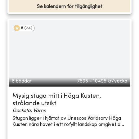
Se kalendern för tillgänglighet
5
(
24
)
6 bäddar
7895 - 10495
kr/vecka
Mysig stuga mitt i Höga Kusten,
strålande utsikt
Docksta, Värns
Stugan ligger i hjärtat av Unescos Världsarv Höga
Kusten nära havet i ett rofyllt landskap omgivet a...