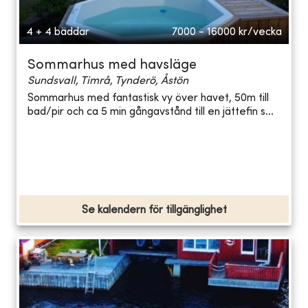
4 + 4 bäddar
7000 - 16000
kr/vecka
Sommarhus med havsläge
Sundsvall, Timrå, Tynderö, Åstön
Sommarhus med fantastisk vy över havet, 50m till
bad/pir och ca 5 min gångavstånd till en jättefin s...
Se kalendern för tillgänglighet