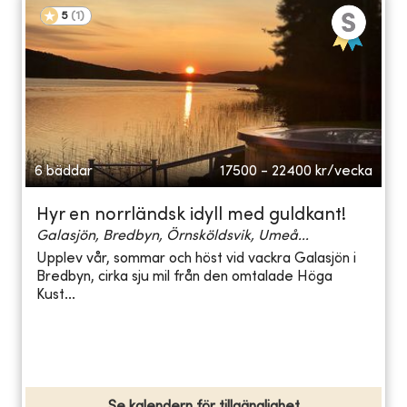
5
(
1
)
6 bäddar
17500 - 22400
kr/vecka
Hyr en norrländsk idyll med guldkant!
Galasjön, Bredbyn, Örnsköldsvik, Umeå...
Upplev vår, sommar och höst vid vackra Galasjön i
Bredbyn, cirka sju mil från den omtalade Höga
Kust...
Se kalendern för tillgänglighet