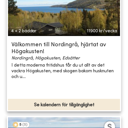
4 + 2 bäddar
11900
kr/vecka
Välkommen till Nordingrå, hjärtat av
Högakusten!
Nordingrå, Högakusten, Edsätter
I detta moderna fritidshus får du ut allt av det
vackra Högakusten, med skogen bakom husknuten
och u...
Se kalendern för tillgänglighet
5
(
5
)