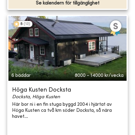
Se kalendern för tillgänglighet
5
(
13
)
6 bäddar
8000 - 14000
kr/vecka
Höga Kusten Docksta
Docksta, Höga Kusten
Här bor ni i en fin stuga byggd 2004 i hjärtat av
Höga Kusten ca två km söder Docksta, så nära
havet...