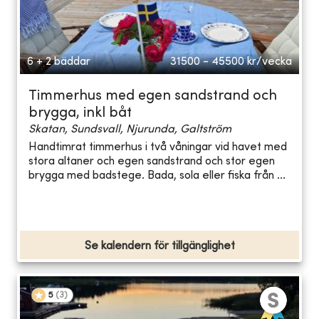
6 + 2 bäddar
31500 - 45500
kr/vecka
Timmerhus med egen sandstrand och
brygga, inkl båt
Skatan, Sundsvall, Njurunda, Galtström
Handtimrat timmerhus i två våningar vid havet med
stora altaner och egen sandstrand och stor egen
brygga med badstege. Bada, sola eller fiska från ...
Se kalendern för tillgänglighet
5
(
3
)