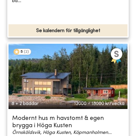
ba...
Se kalendern för tillgänglighet
5
(
2
)
8 + 2 bäddar
12000 - 18000
kr/vecka
Modernt hus m havstomt & egen
brygga i Höga Kusten
Örnsköldsvik, Höga Kusten, Köpmanholmen...