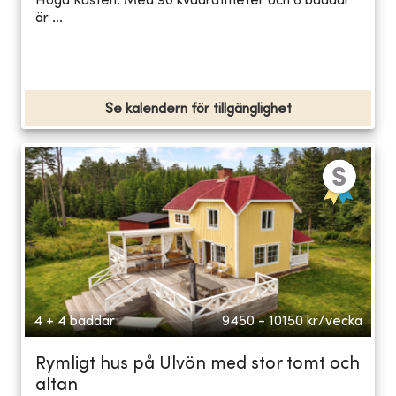
Höga Kusten. Med 90 kvadratmeter och 6 bäddar
är ...
Se kalendern för tillgänglighet
4 + 4 bäddar
9450 - 10150
kr/vecka
Rymligt hus på Ulvön med stor tomt och
altan