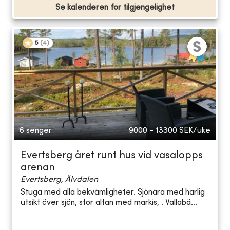
Se kalenderen for tilgjengelighet
5
(
4
)
6 senger
9000 - 13300
SEK/uke
Evertsberg året runt hus vid vasalopps
arenan
Evertsberg, Älvdalen
Stuga med alla bekvämligheter. Sjönära med härlig
utsikt över sjön, stor altan med markis, . Vallabä...