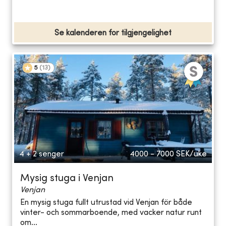
Se kalenderen for tilgjengelighet
5
(
13
)
4 + 2 senger
4000 - 7000
SEK/uke
Mysig stuga i Venjan
Venjan
En mysig stuga fullt utrustad vid Venjan för både
vinter- och sommarboende, med vacker natur runt
om...