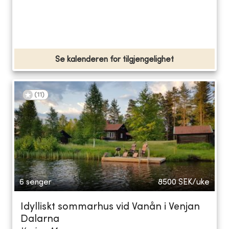
Se kalenderen for tilgjengelighet
(
11
)
6 senger
8500
SEK/uke
Idylliskt sommarhus vid Vanån i Venjan
Dalarna