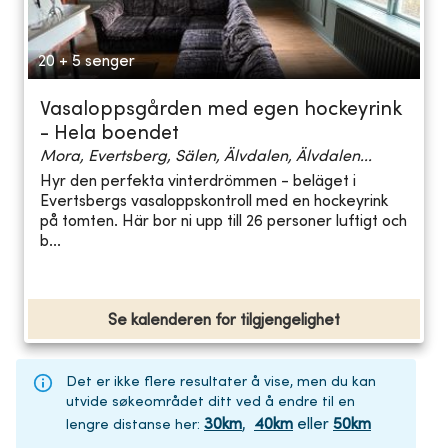
20 + 5 senger
Vasaloppsgården med egen hockeyrink
- Hela boendet
Mora, Evertsberg, Sälen, Älvdalen, Älvdalen...
Hyr den perfekta vinterdrömmen - beläget i
Evertsbergs vasaloppskontroll med en hockeyrink
på tomten. Här bor ni upp till 26 personer luftigt och
b...
Se kalenderen for tilgjengelighet
Det er ikke flere resultater å vise, men du kan
utvide søkeområdet ditt ved å endre til en
30
km
,
40
km
eller
50
km
lengre distanse her
: