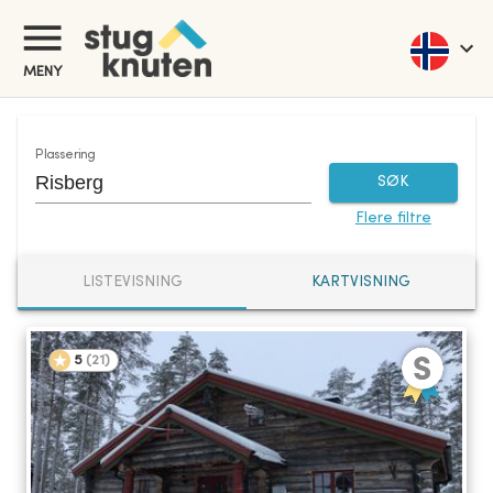
Hytte / Leilighet / Villa i Sverige. Bestill ditt feriehus i Sverige!
MENY
Plassering
SØK
Flere filtre
LISTEVISNING
KARTVISNING
5
(
21
)