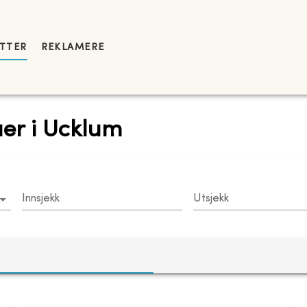
YTTER
REKLAMERE
laer i Ucklum
Innsjekk
Utsjekk