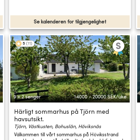
Se kalenderen for tilgjengelighet
5
(
11
)
9 + 2 senger
14000 - 20000
SEK/uke
Härligt sommarhus på Tjörn med
havsutsikt.
Tjörn, Västkusten, Bohuslän, Höviksnäs
Välkommen till vårt sommarhus på Höviksstrand