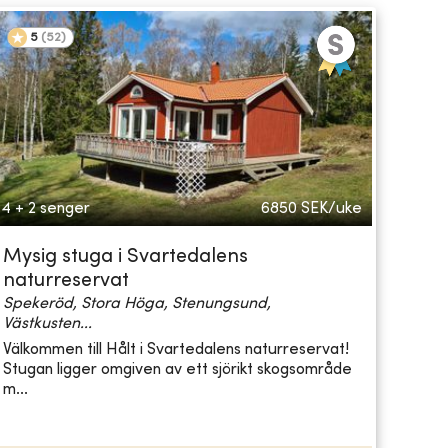
5
(
52
)
4 + 2 senger
6850
SEK/uke
Mysig stuga i Svartedalens
naturreservat
Spekeröd, Stora Höga, Stenungsund,
Västkusten...
Välkommen till Hålt i Svartedalens naturreservat!
Stugan ligger omgiven av ett sjörikt skogsområde
m...