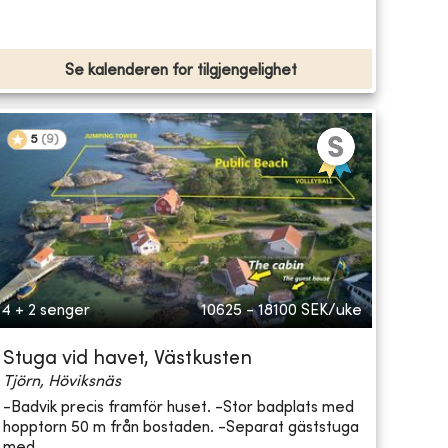
Se kalenderen for tilgjengelighet
5
(
9
)
4 + 2 senger
10625 - 18100
SEK/uke
Stuga vid havet, Västkusten
Tjörn, Höviksnäs
-Badvik precis framför huset. -Stor badplats med
hopptorn 50 m från bostaden. -Separat gäststuga
med...