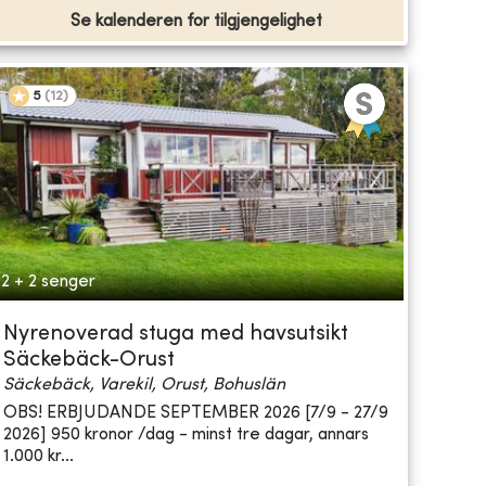
Se kalenderen for tilgjengelighet
5
(
12
)
2 + 2 senger
Nyrenoverad stuga med havsutsikt
Säckebäck-Orust
Säckebäck, Varekil, Orust, Bohuslän
OBS! ERBJUDANDE SEPTEMBER 2026 [7/9 - 27/9
2026] 950 kronor /dag - minst tre dagar, annars
1.000 kr...