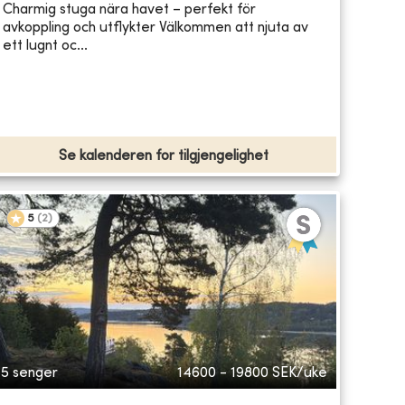
Charmig stuga nära havet – perfekt för
avkoppling och utflykter Välkommen att njuta av
ett lugnt oc...
Se kalenderen for tilgjengelighet
5
(
2
)
5 senger
14600 - 19800
SEK/uke