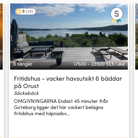
5
(
29
)
6 senger
17500 - 23500
SEK/uke
Fritidshus - vacker havsutsikt 6 bäddar
på Orust
Säckebäck
OMGIVNINGARNA Endast 45 minuter från
Göteborg ligger det här vackert belägna
fritidshus med häpnadsv...