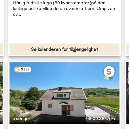
Härlig fridfull stuga (30 kvadratmeter)på den
lantliga och rofyllda delen av norra Tjörn. Omgiven
av...
Se kalenderen for tilgjengelighet
5
(
8
)
5 senger
10000
SEK/uke