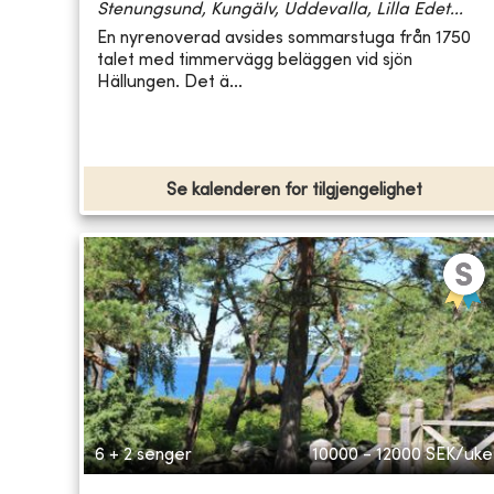
Stenungsund, Kungälv, Uddevalla, Lilla Edet...
En nyrenoverad avsides sommarstuga från 1750
talet med timmervägg beläggen vid sjön
Hällungen. Det ä...
Se kalenderen for tilgjengelighet
6 + 2 senger
10000 - 12000
SEK/uke