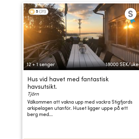
5
(
31
)
12 + 1 senger
18000
SEK/uke
Hus vid havet med fantastisk
havsutsikt.
Tjörn
Välkommen att vakna upp med vackra Stigfjords
arkipelagen utanför. Huset ligger uppe på ett
berg med...