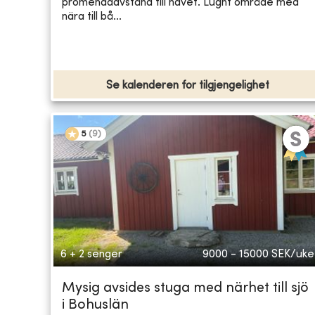
promenadavstånd till havet. Lugnt område med
nära till bå...
Se kalenderen for tilgjengelighet
5
(
9
)
6 + 2 senger
9000 - 15000
SEK/uke
Mysig avsides stuga med närhet till sjö
i Bohuslän