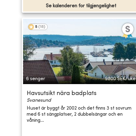
Se kalenderen for tilgjengelighet
5
(
15
)
6 senger
9800
SEK/uke
Havsutsikt nära badplats
Svanesund
Huset är byggt år 2002 och det finns 3 st sovrum
med 6 st sängplatser, 2 dubbelsängar och en
våning...