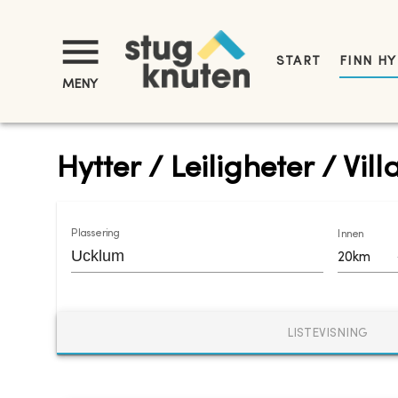
START
FINN H
MENY
Hytter / Leiligheter / Vil
Plassering
Innen
20km
LISTEVISNING