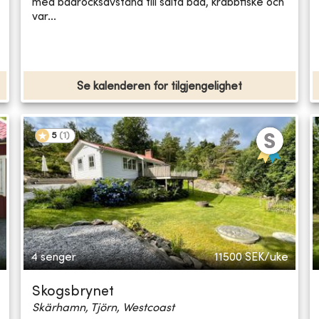
med badrocksavstånd till salta bad, krabbfiske och
var...
Se kalenderen for tilgjengelighet
5
(
1
)
4 senger
11500
SEK/uke
Skogsbrynet
Skärhamn, Tjörn, Westcoast