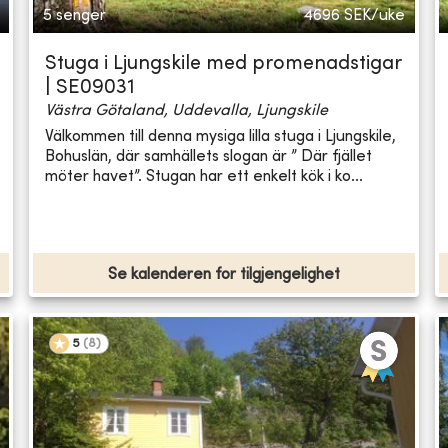
5 senger
4696
SEK/uke
Stuga i Ljungskile med promenadstigar
| SE09031
Västra Götaland, Uddevalla, Ljungskile
Välkommen till denna mysiga lilla stuga i Ljungskile,
Bohuslän, där samhällets slogan är ” Där fjället
möter havet”. Stugan har ett enkelt kök i ko...
Se kalenderen for tilgjengelighet
5
(
8
)