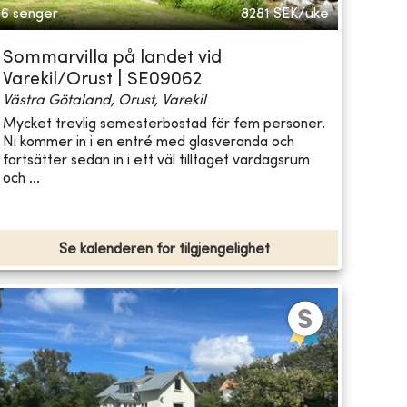
6 senger
8281
SEK/uke
Sommarvilla på landet vid
Varekil/Orust | SE09062
Västra Götaland, Orust, Varekil
Mycket trevlig semesterbostad för fem personer.
Ni kommer in i en entré med glasveranda och
fortsätter sedan in i ett väl tilltaget vardagsrum
och ...
Se kalenderen for tilgjengelighet