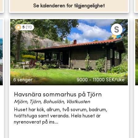
Se kalenderen for tilgjengelighet
5
(
11
)
6 senger
9000 - 11000
SEK/uke
Havsnära sommarhus på Tjörn
Mjörn, Tjörn, Bohuslän, Västkusten
Huset har kök, allrum, två sovrum, badrum,
tvättstuga samt veranda. Hela huset är
nyrenoverat på ins...