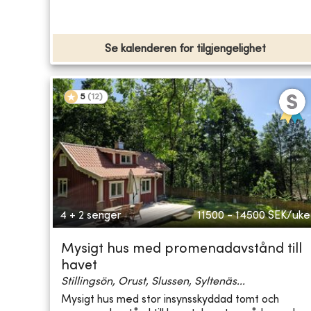
Se kalenderen for tilgjengelighet
5
(
12
)
4 + 2 senger
11500 - 14500
SEK/uke
Mysigt hus med promenadavstånd till
havet
Stillingsön, Orust, Slussen, Syltenäs...
Mysigt hus med stor insynsskyddad tomt och