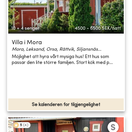
10 + 4 senger
4500 - 6500
SEK/natt
Villa i Mora
Mora, Leksand, Orsa, Rättvik, Siljansnäs...
Möjlighet att hyra vårt mysiga hus! Ett hus som
passar den lite större familjen. Stort kök med p...
Se kalenderen for tilgjengelighet
5
(
4
)