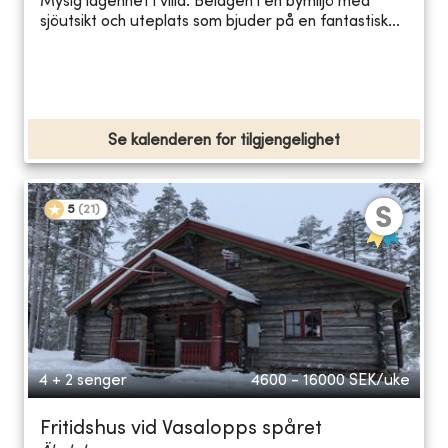
Mysig lägenhet i villa. Belägen i en bymiljö med
sjöutsikt och uteplats som bjuder på en fantastisk...
Se kalenderen for tilgjengelighet
5
(
21
)
4 + 2 senger
4600 - 16000
SEK/uke
Fritidshus vid Vasalopps spåret