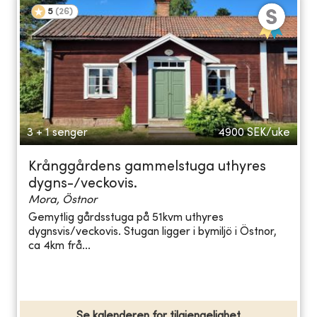
5
(
26
)
3 + 1 senger
4900
SEK/uke
Krånggårdens gammelstuga uthyres
dygns-/veckovis.
Mora, Östnor
Gemytlig gårdsstuga på 51kvm uthyres
dygnsvis/veckovis. Stugan ligger i bymiljö i Östnor,
ca 4km frå...
Se kalenderen for tilgjengelighet