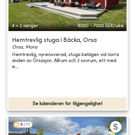
4 + 2 senger
6000 - 7000
SEK/uke
Hemtrevlig stuga i Bäcka, Orsa
Orsa, Mora
Hemtrevlig, nyrenoverad, stuga belägen vid norra
änden av Orsasjön. Allrum och 2 sovrum, ett med
e...
Se kalenderen for tilgjengelighet
5
(
17
)