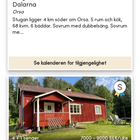
Dalarna
Orsa
Stugan ligger 4 km söder om Orsa. 5 rum och kök,
68 kvm. 6 bäddar. Sovrum med dubbelsäng. Sovrum
me...
Se kalenderen for tilgjengelighet
4 + 1 senger
7000 - 9000
SEK/uke