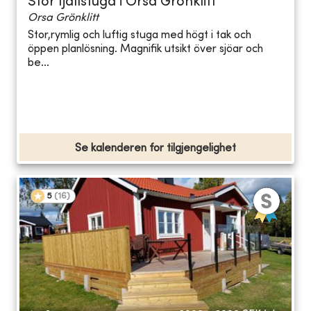
Stor fjällstuga i Orsa Grönklitt
Orsa Grönklitt
Stor,rymlig och luftig stuga med högt i tak och
öppen planlösning. Magnifik utsikt över sjöar och
be...
Se kalenderen for tilgjengelighet
5
(
16
)