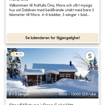
Välkommen till fridfulla Öna, Mora och vårt mysiga
hus vid Dalälven med bedårande utsikt med bara 3
kilometer till Mora. 4-6 bäddar, 3 sängar + bäd...
Se kalenderen for tilgjengelighet
5
(
5
)
9 + 2 senger
5000 - 13000
SEK/uke