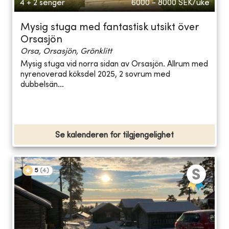
4 + 2 senger
6000 - 8000
SEK/uke
Mysig stuga med fantastisk utsikt över
Orsasjön
Orsa, Orsasjön, Grönklitt
Mysig stuga vid norra sidan av Orsasjön. Allrum med
nyrenoverad köksdel 2025, 2 sovrum med
dubbelsän...
Se kalenderen for tilgjengelighet
5
(
4
)