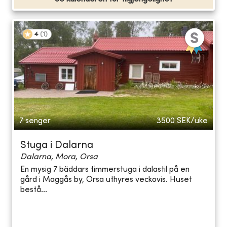
4
(
1
)
7 senger
3500
SEK/uke
Stuga i Dalarna
Dalarna, Mora, Orsa
En mysig 7 bäddars timmerstuga i dalastil på en
gård i Maggås by, Orsa uthyres veckovis. Huset
bestå...