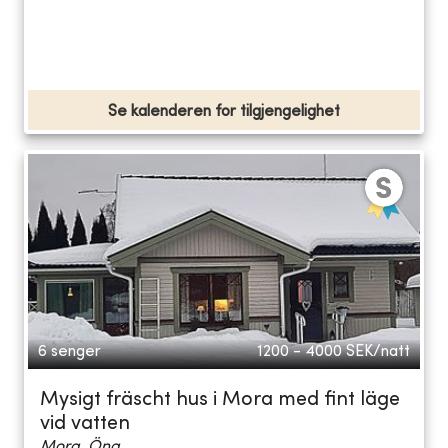
Se kalenderen for tilgjengelighet
6 senger
1200 - 4000
SEK/natt
Mysigt fräscht hus i Mora med fint läge
vid vatten
Mora, Öna