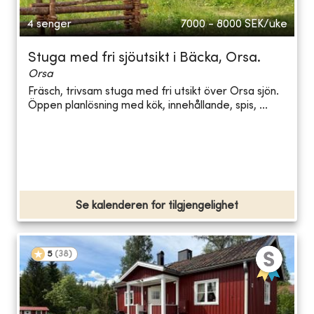
4 senger
7000 - 8000
SEK/uke
Stuga med fri sjöutsikt i Bäcka, Orsa.
Orsa
Fräsch, trivsam stuga med fri utsikt över Orsa sjön.
Öppen planlösning med kök, innehållande, spis, ...
Se kalenderen for tilgjengelighet
5
(
38
)