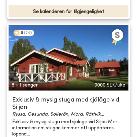
Se kalenderen for tilgjengelighet
5
(
24
)
8 + 1 senger
9000
SEK/uke
Exklusiv & mysig stuga med sjöläge vid
Siljan
Ryssa, Gesunda, Sollerön, Mora, Rättvik...
Exklusiv & mysig stuga med sjöläge vid Siljan Mer
information om stugan kommer att uppdateras
löpand...