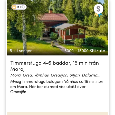
5
(
6
)
5 + 1 senger
6000 - 15000
SEK/uke
Timmerstuga 4-6 bäddar, 15 min från
Mora,
Mora, Orsa, Våmhus, Orsasjön, Siljan, Dalarna...
Mysig timmerstuga belägen i Våmhus ca 15 min norr
om Mora. Här bor du med viss utsikt över
Orsasjön...