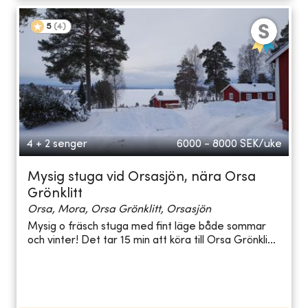
5
(
4
)
4 + 2 senger
6000 - 8000
SEK/uke
Mysig stuga vid Orsasjön, nära Orsa
Grönklitt
Orsa, Mora, Orsa Grönklitt, Orsasjön
Mysig o fräsch stuga med fint läge både sommar
och vinter! Det tar 15 min att köra till Orsa Grönkli...