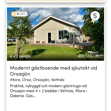
5
(
20
)
4 + 2 senger
800
SEK/natt
Modernt gästboende med sjöutsikt vid
Orsasjön
Mora, Orsa, Orsasjön, Vattnäs
Praktisk, nybyggd och modern gäststuga vid
Orsasjön med 4 + 2 bäddar i Vattnäs, Mora i
Dalarna. Gäs...