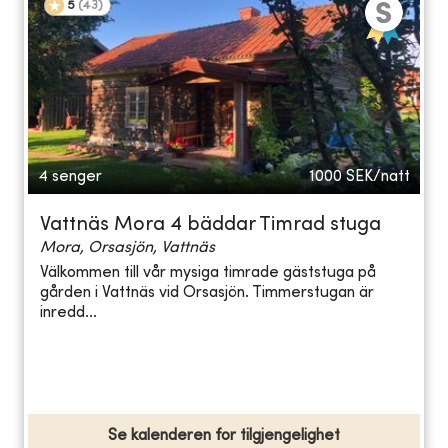
5
(
43
)
4 senger
1000
SEK/natt
Vattnäs Mora 4 bäddar Timrad stuga
Mora, Orsasjön, Vattnäs
Välkommen till vår mysiga timrade gäststuga på
gården i Vattnäs vid Orsasjön. Timmerstugan är
inredd...
Se kalenderen for tilgjengelighet