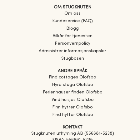
OM STUGKNUTEN
Om oss
Kundeservice (FAQ)
Blogg
Vilkår for tjenesten
Personvernpolicy
Administrer informasjonskapsler
Stugbasen
ANDRE SPRÅK
Find cottages
Olofsbo
Hyra stuga
Olofsbo
Ferienhäuser finden
Olofsbo
Vind huisjes
Olofsbo
Finn hytter
Olofsbo
Find hytter
Olofsbo
KONTAKT
Stugknuten uthyrning AB (556681-5238)
KIVRA: 556681-5238