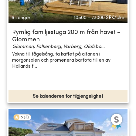
6 senger
10500 - 23000
SEK/uke
Rymlig familjestuga 200 m från havet –
Glommen
Glommen, Falkenberg, Varberg, Olofsbo...
Vakna till fågelsång, ta kaffet på altanen i
morgonsolen och promenera barfota till en av
Hallands f...
Se kalenderen for tilgjengelighet
5
(
3
)