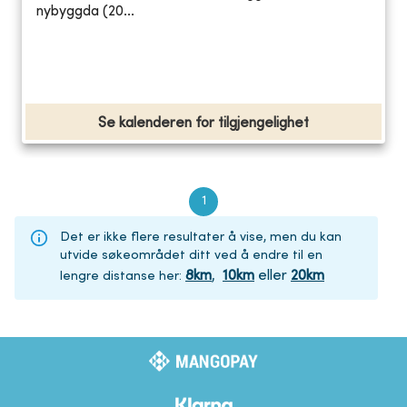
nybyggda (20...
Se kalenderen for tilgjengelighet
1
Det er ikke flere resultater å vise, men du kan
utvide søkeområdet ditt ved å endre til en
8
km
,
10
km
eller
20
km
lengre distanse her
: