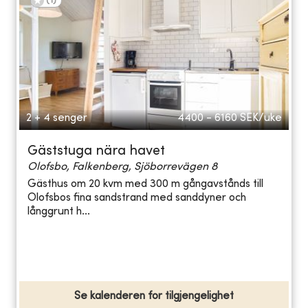
(
1
)
2 + 4 senger
4400 - 6160
SEK/uke
Gäststuga nära havet
Olofsbo, Falkenberg, Sjöborrevägen 8
Gästhus om 20 kvm med 300 m gångavstånds till
Olofsbos fina sandstrand med sanddyner och
långgrunt h...
Se kalenderen for tilgjengelighet