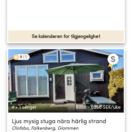
Se kalenderen for tilgjengelighet
5
(
1
)
4 + 1 senger
6000 - 6850
SEK/uke
Ljus mysig stuga nära härlig strand
Olofsbo, Falkenberg, Glommen