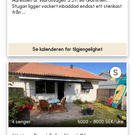
Adressen är Vildrosvägen 5 311 98 Glommen.
Stugan ligger vackert inbäddad endast ett stenkast
från ...
Se kalenderen for tilgjengelighet
4 senger
5000 - 8000
SEK/uke