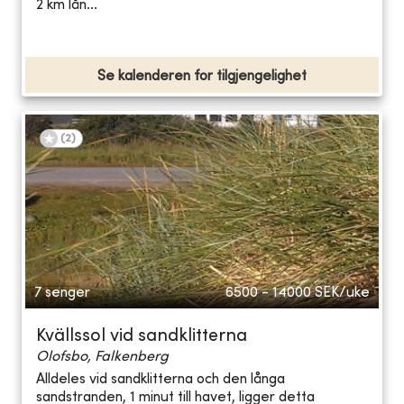
2 km lån...
Se kalenderen for tilgjengelighet
(
2
)
7 senger
6500 - 14000
SEK/uke
Kvällssol vid sandklitterna
Olofsbo, Falkenberg
Alldeles vid sandklitterna och den långa
sandstranden, 1 minut till havet, ligger detta