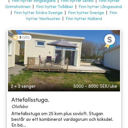
|
Finn hytter Ringsegård
|
Finn hytter Skrea
|
Finn hytter
Grimsholmen
|
Finn hytter Tvååker
|
Finn hytter Långasand
|
Finn hytter Södra Sverige
|
Finn hytter Sverige
|
Finn
hytter Västkusten
|
Finn hytter Halland
5
(
20
)
2 + 2 senger
5000 - 8000
SEK/uke
Attefallsstuga.
Olofsbo
Attefallsstuga om 25 kvm plus sovloft. Stugan
består av ett kombinerat vardagsrum och köksdel.
En bä...