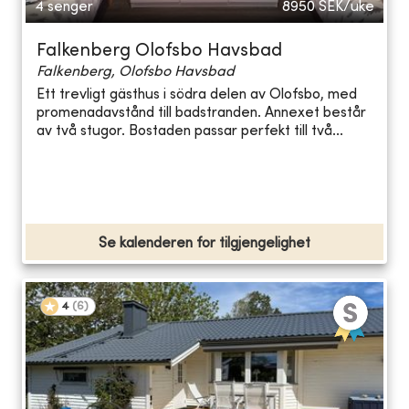
4 senger
8950
SEK/uke
Falkenberg Olofsbo Havsbad
Falkenberg, Olofsbo Havsbad
Ett trevligt gästhus i södra delen av Olofsbo, med
promenadavstånd till badstranden. Annexet består
av två stugor. Bostaden passar perfekt till två...
Se kalenderen for tilgjengelighet
4
(
6
)