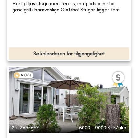
Härligt ljus stuga med terass, matplats och stor
gasolgrill i barnvänliga Olofsbo! Stugan ligger fem...
Se kalenderen for tilgjengelighet
5
(
18
)
2 + 2 senger
5000 - 9000
SEK/uke