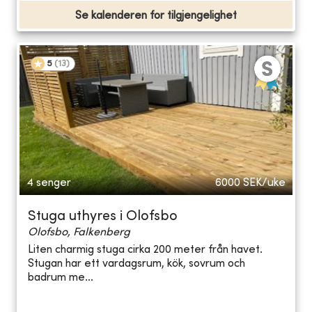
Se kalenderen for tilgjengelighet
5
(
13
)
4 senger
6000
SEK/uke
Stuga uthyres i Olofsbo
Olofsbo, Falkenberg
Liten charmig stuga cirka 200 meter från havet.
Stugan har ett vardagsrum, kök, sovrum och
badrum me...