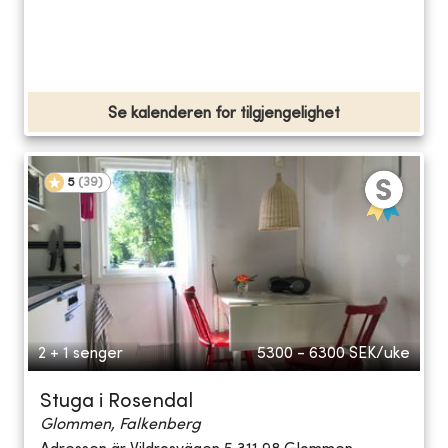
Se kalenderen for tilgjengelighet
5
(
39
)
2 + 1 senger
5300 - 6300
SEK/uke
Stuga i Rosendal
Glommen, Falkenberg