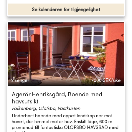
Se kalenderen for tilgjengelighet
2 senger
7000
SEK/uke
Agerör Henriksgård, Boende med
havsutsikt
Falkenberg, Olofsbo, Västkusten
Underbart boende med öppet landskap ner mot
havet, där himmel möter hav. Enskilt läge, 600 m
promenad till fantastiska OLOFSBO HAVSBAD med