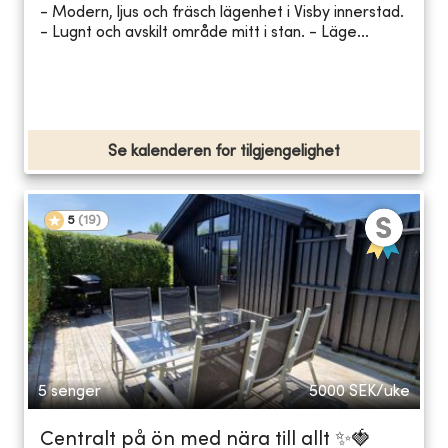
- Modern, ljus och fräsch lägenhet i Visby innerstad.
- Lugnt och avskilt område mitt i stan. - Läge...
Se kalenderen for tilgjengelighet
5
(
19
)
5 senger
5000
SEK/uke
Centralt på ön med nära till allt ✨🍓