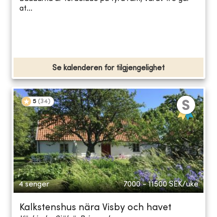
at...
Se kalenderen for tilgjengelighet
5
(
34
)
4 senger
7000 - 11500
SEK/uke
Kalkstenshus nära Visby och havet