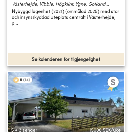
Västerhejde, Vibble, Högklint, Ygne, Gotland...
Nybyggd lägenhet (2021) (ommålad 2025) med stor
och insynsskyddad uteplats centralt i Västerhejde,
p...
Se kalenderen for tilgjengelighet
5
(
14
)
5 + 3 senger
15000
SEK/uke