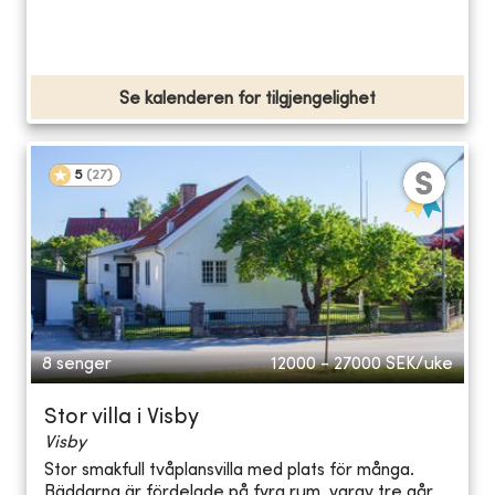
Se kalenderen for tilgjengelighet
5
(
27
)
8 senger
12000 - 27000
SEK/uke
Stor villa i Visby
Visby
Stor smakfull tvåplansvilla med plats för många.
Bäddarna är fördelade på fyra rum, varav tre går