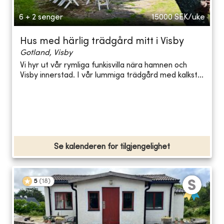
6 + 2 senger
15000
SEK/uke
Hus med härlig trädgård mitt i Visby
Gotland, Visby
Vi hyr ut vår rymliga funkisvilla nära hamnen och
Visby innerstad. I vår lummiga trädgård med kalkst...
Se kalenderen for tilgjengelighet
5
(
18
)