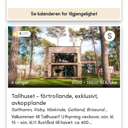
Se kalenderen for tilgjengelighet
5
(
17
)
4 senger
9500 - 19500
SEK/uke
Tallhuset - förtrollande, exklusivt,
avkopplande
Salthamn, Visby, Väskinde, Gotland, Brissund...
Välkommen till Tallhuset! Uthyrning veckovis: sön. kl.
15 - sön. kl.11 Avstånd till havet: ca 400...