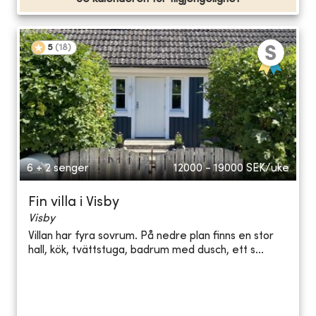
5
(
18
)
6 + 2 senger
12000 - 19000
SEK/uke
Fin villa i Visby
Visby
Villan har fyra sovrum. På nedre plan finns en stor
hall, kök, tvättstuga, badrum med dusch, ett s...