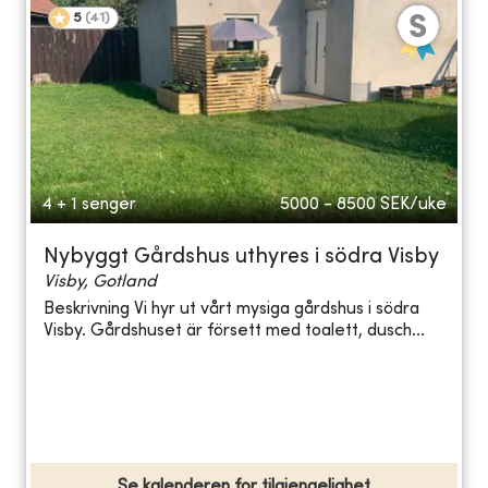
5
(
41
)
4 + 1 senger
5000 - 8500
SEK/uke
Nybyggt Gårdshus uthyres i södra Visby
Visby, Gotland
Beskrivning Vi hyr ut vårt mysiga gårdshus i södra
Visby. Gårdshuset är försett med toalett, dusch...
Se kalenderen for tilgjengelighet