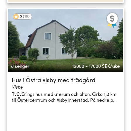
5
(
16
)
8 senger
12000 - 17000
SEK/uke
Hus i Östra Visby med trädgård
Visby
Tvåvånings hus med uterum och altan. Cirka 1,3 km
till Östercentrum och Visby innerstad. På nedre p...