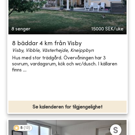
8 senger
15000
SEK/uke
8 bäddar 4 km från Visby
Visby, Vibble, Västerhejde, Kneippbyn
Hus med stor trädgård. Övervåningen har 3
sovrum, vardagsrum, kök och wc/dusch. I källaren
finns ...
Se kalenderen for tilgjengelighet
5
(
13
)