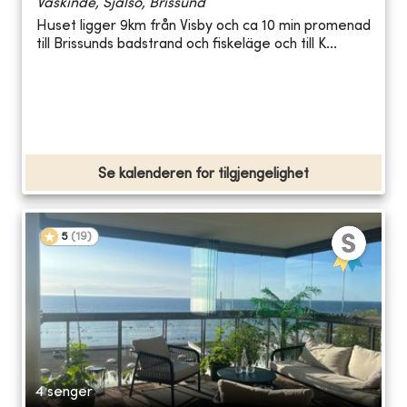
Väskinde, Själsö, Brissund
Huset ligger 9km från Visby och ca 10 min promenad
till Brissunds badstrand och fiskeläge och till K...
Se kalenderen for tilgjengelighet
5
(
19
)
4 senger