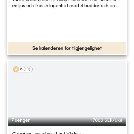
Varmt välkommen till Visby i sommar! Här finner ni
en ljus och fräsch lägenhet med 4 bäddar och en ...
Se kalenderen for tilgjengelighet
5
(
10
)
7 senger
17000
SEK/uke