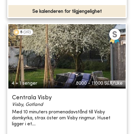
Se kalenderen for tilgjengelighet
5
(
20
)
4 + 1 senger
8000 - 11000
SEK/uke
Centrala Visby
Visby, Gotland
Med 10 minuters promenadavstånd till Visby
domkyrka, strax öster om Visby ringmur. Huset
ligger i et...