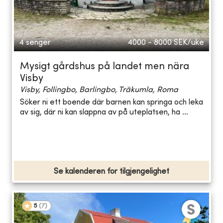
4 senger
4000 - 8000
SEK/uke
Mysigt gårdshus på landet men nära
Visby
Visby, Follingbo, Barlingbo, Träkumla, Roma
Söker ni ett boende där barnen kan springa och leka
av sig, där ni kan slappna av på uteplatsen, ha ...
Se kalenderen for tilgjengelighet
5
(
7
)