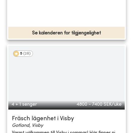
Se kalenderen for tilgjengelighet
5
(
28
)
4 + 1 senger
4800 - 7400
SEK/uke
Fräsch lägenhet i Visby
Gotland, Visby