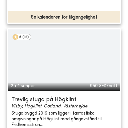
Se kalenderen for tilgjengelighet
5
(
15
)
2 + 1 senger
950
SEK/natt
Trevlig stuga på Högklint
Visby, Högklint, Gotland, Västerhejde
Stuga byggd 2019 som ligger i fantastiska
omgivningar på Högklint med gångavstånd till
Fridhemsstran...