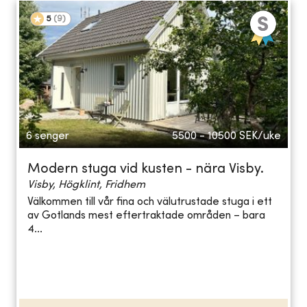
5
(
9
)
6 senger
5500 - 10500
SEK/uke
Modern stuga vid kusten - nära Visby.
Visby, Högklint, Fridhem
Välkommen till vår fina och välutrustade stuga i ett
av Gotlands mest eftertraktade områden – bara
4...