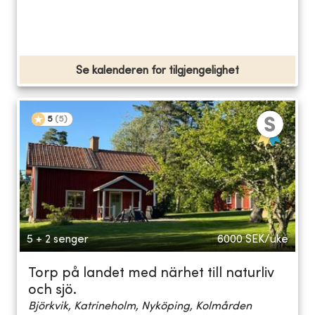
Se kalenderen for tilgjengelighet
5
(
5
)
5 + 2 senger
6000
SEK/uke
Torp på landet med närhet till naturliv
och sjö.
Björkvik, Katrineholm, Nyköping, Kolmården