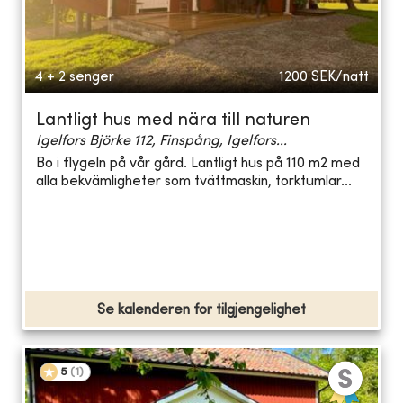
4 + 2 senger
1200
SEK/natt
Lantligt hus med nära till naturen
Igelfors Björke 112, Finspång, Igelfors...
Bo i flygeln på vår gård. Lantligt hus på 110 m2 med
alla bekvämligheter som tvättmaskin, torktumlar...
Se kalenderen for tilgjengelighet
5
(
1
)