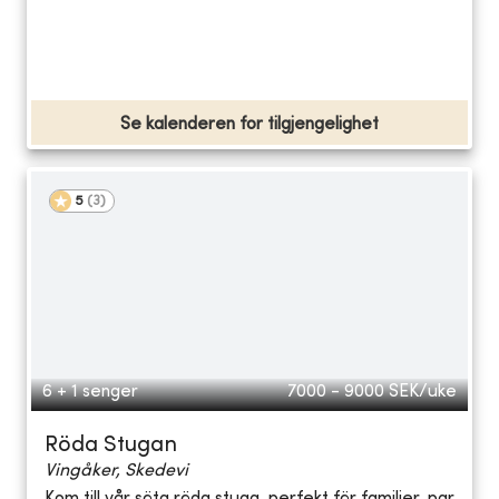
Se kalenderen for tilgjengelighet
5
(
3
)
6 + 1 senger
7000 - 9000
SEK/uke
Röda Stugan
Vingåker, Skedevi