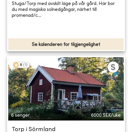
Stuga/Torp med avskilt läge på vår gård. Här bor
du med magiska solnedgångar, närhet till
promenad/c...
Se kalenderen for tilgjengelighet
5
(
1
)
6 senger
6000
SEK/uke
Torp i Sörmland