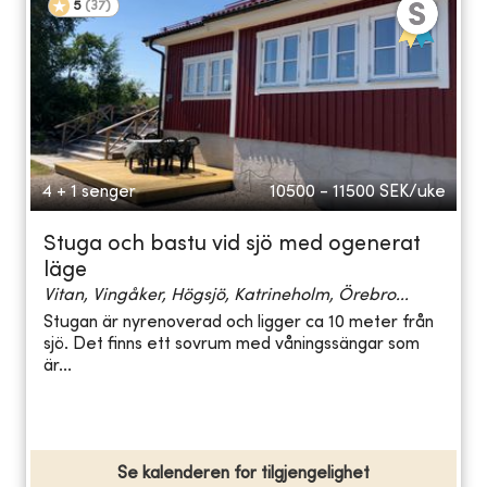
5
(
37
)
4 + 1 senger
10500 - 11500
SEK/uke
Stuga och bastu vid sjö med ogenerat
läge
Vitan, Vingåker, Högsjö, Katrineholm, Örebro...
Stugan är nyrenoverad och ligger ca 10 meter från
sjö. Det finns ett sovrum med våningssängar som
är...
Se kalenderen for tilgjengelighet