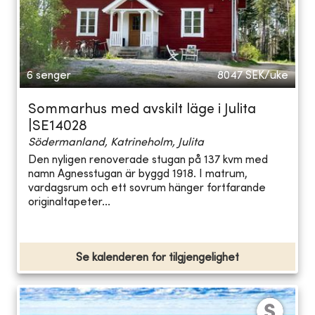
6 senger
8047
SEK/uke
Sommarhus med avskilt läge i Julita
|SE14028
Södermanland, Katrineholm, Julita
Den nyligen renoverade stugan på 137 kvm med
namn Agnesstugan är byggd 1918. I matrum,
vardagsrum och ett sovrum hänger fortfarande
originaltapeter...
Se kalenderen for tilgjengelighet