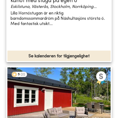
Kanot med stuga på egen ö
Eskilstuna, Västerås, Stockholm, Norrköping...
Lilla Hornöstugan är en riktig
barndomssommardröm på Näshultasjöns största ö.
Med fantastisk utsikt...
Se kalenderen for tilgjengelighet
5
(
2
)