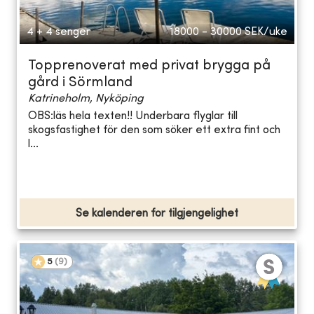
4 + 4 senger
18000 - 30000
SEK/uke
Topprenoverat med privat brygga på
gård i Sörmland
Katrineholm, Nyköping
OBS:läs hela texten!! Underbara flyglar till
skogsfastighet för den som söker ett extra fint och
l...
Se kalenderen for tilgjengelighet
5
(
9
)