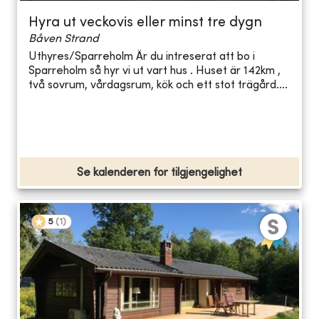
Hyra ut veckovis eller minst tre dygn
Båven Strand
Uthyres/Sparreholm Är du intreserat att bo i
Sparreholm så hyr vi ut vart hus . Huset är 142km ,
två sovrum, vårdagsrum, kök och ett stot trägård....
Se kalenderen for tilgjengelighet
5
(
1
)