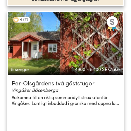
4
(
7
)
5 senger
4900 - 5400
SEK/uke
Per-Olsgårdens två gäststugor
Vingåker Båsenberga
Välkomna till en riktig sommaridyll strax utanför
Vingåker. Lantligt inbäddad i grönska med öppna la...