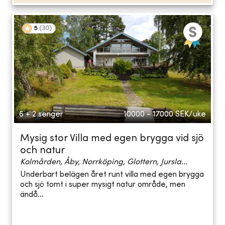
5
(
30
)
6 + 2 senger
10000 - 17000
SEK/uke
Mysig stor Villa med egen brygga vid sjö
och natur
Kolmården, Åby, Norrköping, Glottern, Jursla...
Underbart belägen året runt villa med egen brygga
och sjö tomt i super mysigt natur område, men
ändå...