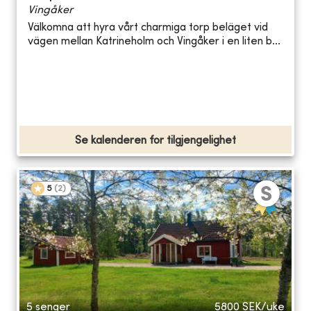
Vingåker
Välkomna att hyra vårt charmiga torp beläget vid
vägen mellan Katrineholm och Vingåker i en liten b...
Se kalenderen for tilgjengelighet
5
(
2
)
5 senger
5800
SEK/uke