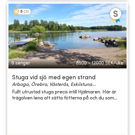
5
(
2
)
6 senger
8500 - 12000
SEK/uke
Stuga vid sjö med egen strand
Arboga, Örebro, Västerås, Eskilstuna...
Fullt utrustad stuga precis intill Hjälmaren. Här är
trägolven lena att sätta fötterna på och du som...