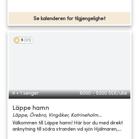
Se kalenderen for tilgjengelighet
5
(
21
)
4 + 1 senger
6000 - 9300
SEK/uke
Läppe hamn
Läppe, Örebro, Vingåker, Katrineholm...
Välkommen till Läppe hamn! Här bor du med direkt
anknytning till södra stranden vid sjön Hjälmaren,...