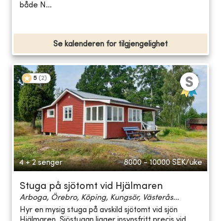
både N...
Se kalenderen for tilgjengelighet
5
(
2
)
4 + 2 senger
8000 - 10000
SEK/uke
Stuga på sjötomt vid Hjälmaren
Arboga, Örebro, Köping, Kungsör, Västerås...
Hyr en mysig stuga på avskild sjötomt vid sjön
Hjälmaren. Sjöstugan ligger insynsfritt precis vid ...