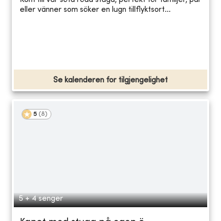
Kom till vår söta röda stuga, perfekt för familjer, par
eller vänner som söker en lugn tillflyktsort...
Se kalenderen for tilgjengelighet
5
(
8
)
5 + 4 senger