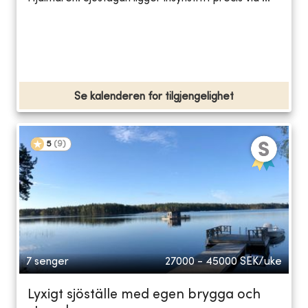
Se kalenderen for tilgjengelighet
5
(
9
)
7 senger
27000 - 45000
SEK/uke
Lyxigt sjöställe med egen brygga och