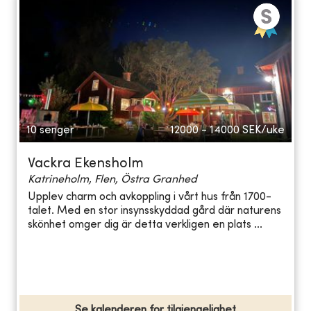
10 senger
12000 - 14000
SEK/uke
Vackra Ekensholm
Katrineholm, Flen, Östra Granhed
Upplev charm och avkoppling i vårt hus från 1700-
talet. Med en stor insynsskyddad gård där naturens
skönhet omger dig är detta verkligen en plats ...
Se kalenderen for tilgjengelighet