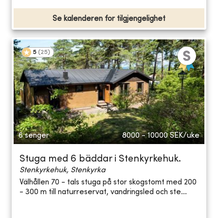
Se kalenderen for tilgjengelighet
5
(
25
)
6 senger
8000 - 10000
SEK/uke
Stuga med 6 bäddar i Stenkyrkehuk.
Stenkyrkehuk, Stenkyrka
Välhållen 70 - tals stuga på stor skogstomt med 200
- 300 m till naturreservat, vandringsled och ste...