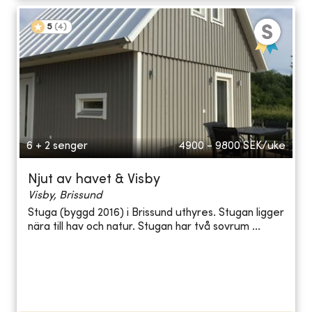
5
(
4
)
6 + 2 senger
4900 - 9800
SEK/uke
Njut av havet & Visby
Visby, Brissund
Stuga (byggd 2016) i Brissund uthyres. Stugan ligger
nära till hav och natur. Stugan har två sovrum ...