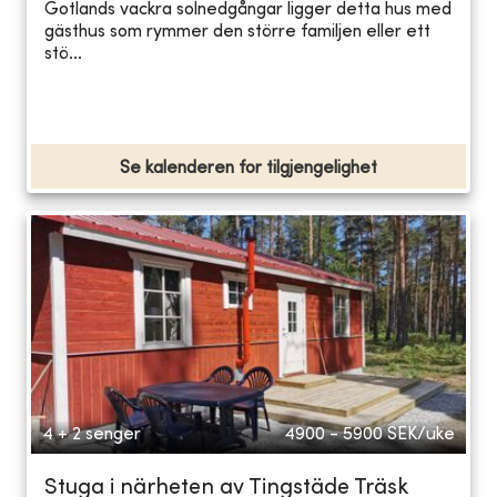
Gotlands vackra solnedgångar ligger detta hus med
gästhus som rymmer den större familjen eller ett
stö...
Se kalenderen for tilgjengelighet
4 + 2 senger
4900 - 5900
SEK/uke
Stuga i närheten av Tingstäde Träsk