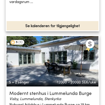
vardagsrum ...
Se kalenderen for tilgjengelighet
5
(
5
)
5 + 2 senger
12000 - 20000
SEK/uke
Modernt stenhus i Lummelunda Burge
Visby, Lummelunda, Stenkyrka