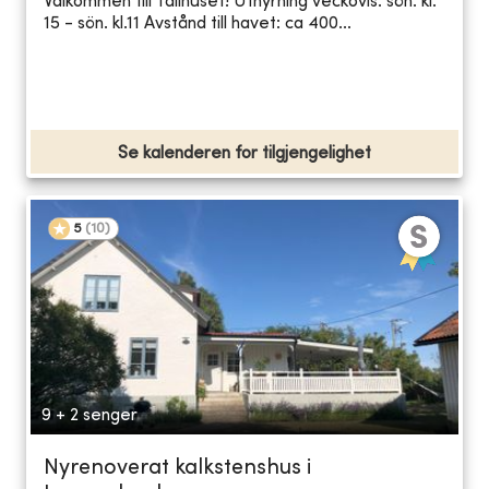
Välkommen till Tallhuset! Uthyrning veckovis: sön. kl.
15 - sön. kl.11 Avstånd till havet: ca 400...
Se kalenderen for tilgjengelighet
5
(
10
)
9 + 2 senger
Nyrenoverat kalkstenshus i