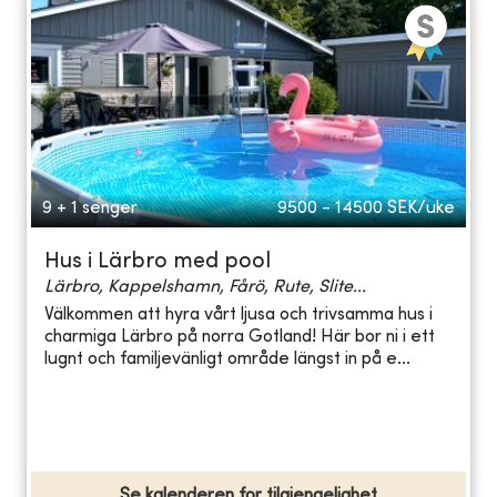
9 + 1 senger
9500 - 14500
SEK/uke
Hus i Lärbro med pool
Lärbro, Kappelshamn, Fårö, Rute, Slite...
Välkommen att hyra vårt ljusa och trivsamma hus i
charmiga Lärbro på norra Gotland! Här bor ni i ett
lugnt och familjevänligt område längst in på e...
Se kalenderen for tilgjengelighet