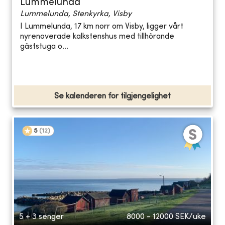
Lummelunda
Lummelunda, Stenkyrka, Visby
I Lummelunda, 17 km norr om Visby, ligger vårt
nyrenoverade kalkstenshus med tillhörande
gäststuga o...
Se kalenderen for tilgjengelighet
5
(
12
)
5 + 3 senger
8000 - 12000
SEK/uke