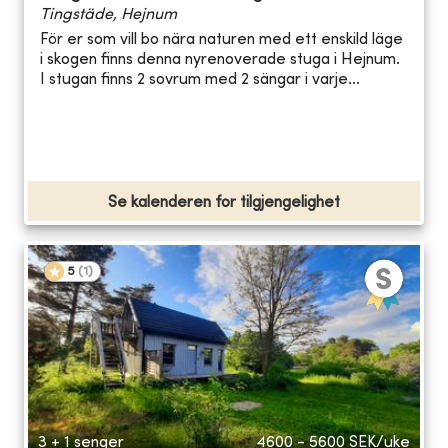
Tingstäde, Hejnum
För er som vill bo nära naturen med ett enskild läge
i skogen finns denna nyrenoverade stuga i Hejnum.
I stugan finns 2 sovrum med 2 sängar i varje...
Se kalenderen for tilgjengelighet
5
(
1
)
3 + 1 senger
4600 - 5600
SEK/uke