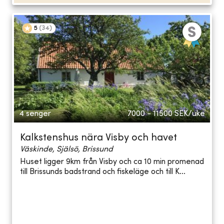
5
(
34
)
4 senger
7000 - 11500
SEK/uke
Kalkstenshus nära Visby och havet
Väskinde, Själsö, Brissund
Huset ligger 9km från Visby och ca 10 min promenad
till Brissunds badstrand och fiskeläge och till K...