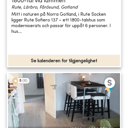
1800-tal vid lammen
Rute, Lärbro, Fårösund, Gotland
Mitt i naturen på Norra Gotland, i Rute Socken
ligger Rute Sofiero 137 – ett 1800-talshus som
moderniserats och passar för uppåt 6 personer. I
hus...
Se kalenderen for tilgjengelighet
5
(
6
)