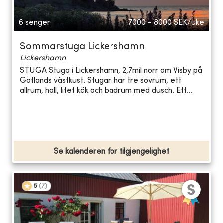
6 senger
7000 - 8000
SEK/uke
Sommarstuga Lickershamn
Lickershamn
STUGA Stuga i Lickershamn, 2,7mil norr om Visby på
Gotlands västkust. Stugan har tre sovrum, ett
allrum, hall, litet kök och badrum med dusch. Ett...
Se kalenderen for tilgjengelighet
5
(
7
)