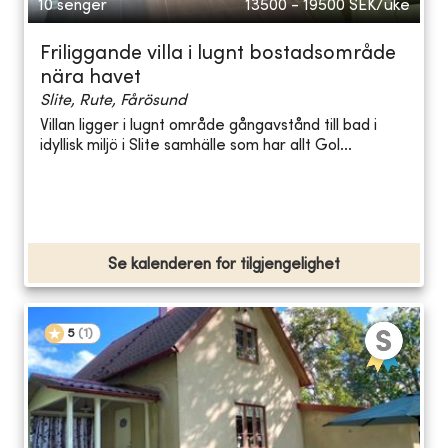
10 senger
13500 - 19500
SEK/uke
Friliggande villa i lugnt bostadsområde
nära havet
Slite, Rute, Fårösund
Villan ligger i lugnt område gångavstånd till bad i
idyllisk miljö i Slite samhälle som har allt Gol...
Se kalenderen for tilgjengelighet
5
(
1
)