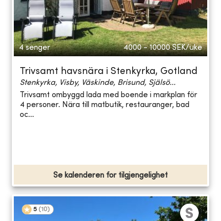
4 senger
4000 - 10000
SEK/uke
Trivsamt havsnära i Stenkyrka, Gotland
Stenkyrka, Visby, Väskinde, Brisund, Själsö...
Trivsamt ombyggd lada med boende i markplan för
4 personer. Nära till matbutik, restauranger, bad
oc...
Se kalenderen for tilgjengelighet
5
(
10
)