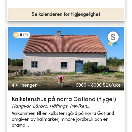
Se kalenderen for tilgjengelighet
5
(
7
)
4 + 1 senger
6000 - 8000
SEK/uke
Kalkstenshus på norra Gotland (flygel)
Hangvar, Lärbro, Häftings, Ireviken...
Välkommen till en kalkstensgård på norra Gotland
omgiven av hällmarker, mindre jordbruk och en
drama...