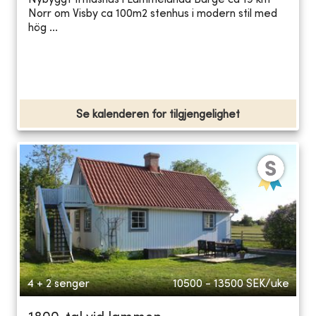
Nybyggt fritidshus i Lummelunda Burge ca 19 km
Norr om Visby ca 100m2 stenhus i modern stil med
hög ...
Se kalenderen for tilgjengelighet
4 + 2 senger
10500 - 13500
SEK/uke