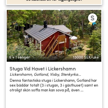
6 + 1 senger
13000
SEK/uke
Stuga Vid Havet i Lickershamn
Lickershamn, Gotland, Visby, Stenkyrka...
Denna fantastiska stuga i Lickershamn, Gotland har
sex bäddar totalt (3 i stugan, 3 i gästhuset) samt en
otroligt skön soffa man kan sova på, även ...