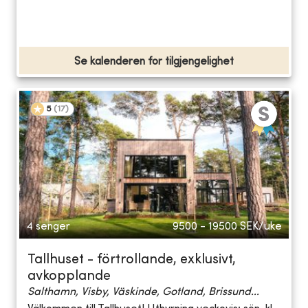
Se kalenderen for tilgjengelighet
5
(
17
)
4 senger
9500 - 19500
SEK/uke
Tallhuset - förtrollande, exklusivt,
avkopplande
Salthamn, Visby, Väskinde, Gotland, Brissund...