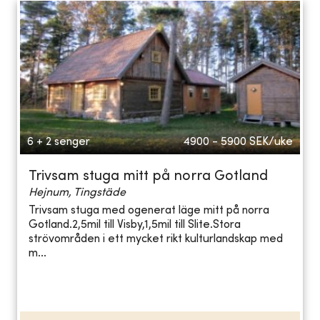
6 + 2 senger
4900 - 5900
SEK/uke
Trivsam stuga mitt på norra Gotland
Hejnum, Tingstäde
Trivsam stuga med ogenerat läge mitt på norra
Gotland.2,5mil till Visby,1,5mil till Slite.Stora
strövområden i ett mycket rikt kulturlandskap med
m...