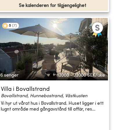
Se kalenderen for tilgjengelighet
5
(
7
)
6 senger
12000 - 22000
SEK/uke
Villa i Bovallstrand
Bovallstrand, Hunnebostrand, Västkusten
Vi hyr ut vårat hus i Bovallstrand. Huset ligger i ett
lugnt område med gångavstånd till affär, res...