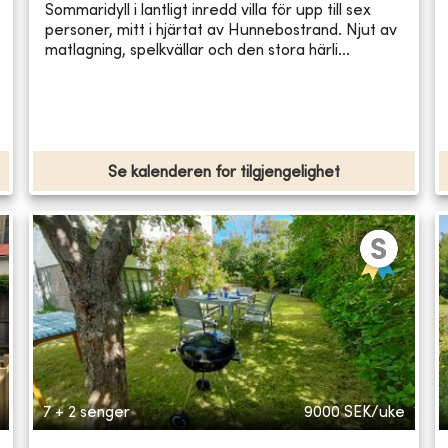
Sommaridyll i lantligt inredd villa för upp till sex
personer, mitt i hjärtat av Hunnebostrand. Njut av
matlagning, spelkvällar och den stora härli...
Se kalenderen for tilgjengelighet
7 + 2 senger
9000
SEK/uke