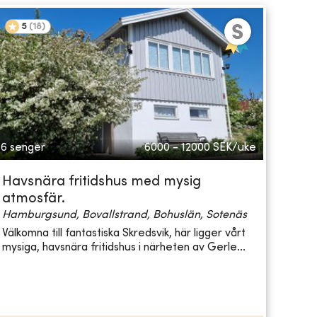
5
(
18
)
6 senger
6000 - 12000
SEK/uke
Havsnära fritidshus med mysig
atmosfär.
Hamburgsund, Bovallstrand, Bohuslän, Sotenäs
Välkomna till fantastiska Skredsvik, här ligger vårt
mysiga, havsnära fritidshus i närheten av Gerle...