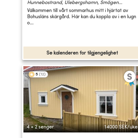
Hunnebostrand, Ulebergshamn, Smögen...
Välkommen till vårt sommarhus mitt i hjärtat av
Bohusläns skärgård. Här kan du koppla av i en lugn
o...
Se kalenderen for tilgjengelighet
5
(
12
)
4 + 2 senger
14000
SEK/uke