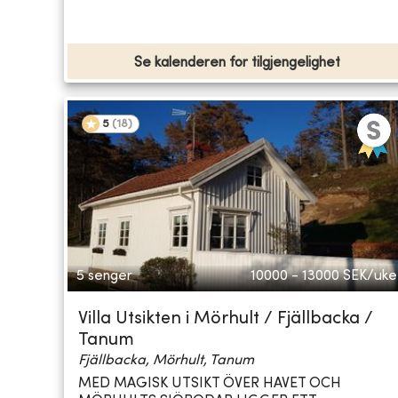
Se kalenderen for tilgjengelighet
5
(
18
)
5 senger
10000 - 13000
SEK/uke
Villa Utsikten i Mörhult / Fjällbacka /
Tanum
Fjällbacka, Mörhult, Tanum
MED MAGISK UTSIKT ÖVER HAVET OCH