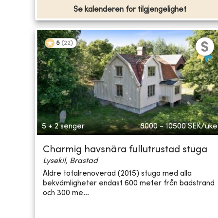
Se kalenderen for tilgjengelighet
5
(
22
)
5 + 2 senger
8000 - 10500
SEK/uke
Charmig havsnära fullutrustad stuga
Lysekil, Brastad
Äldre totalrenoverad (2015) stuga med alla
bekvämligheter endast 600 meter från badstrand
och 300 me...