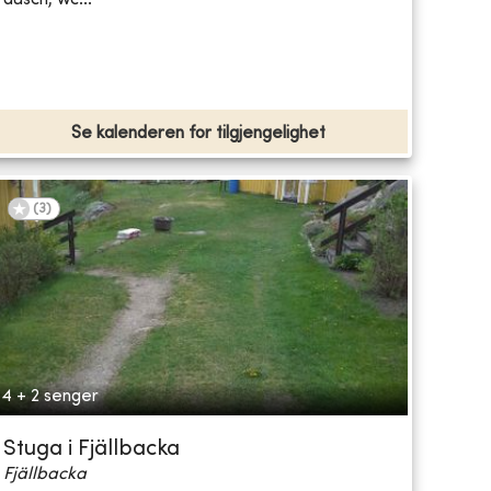
Se kalenderen for tilgjengelighet
(
3
)
4 + 2 senger
Stuga i Fjällbacka
Fjällbacka