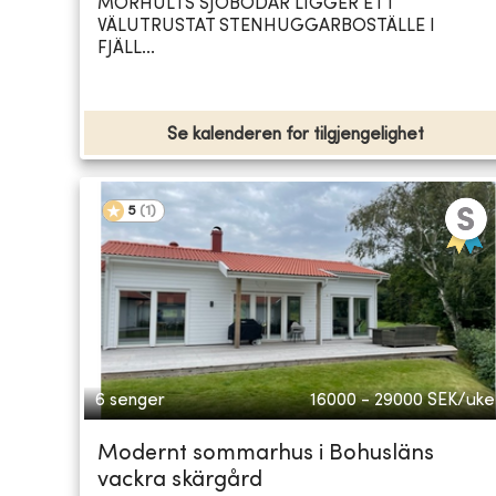
MÖRHULTS SJÖBODAR LIGGER ETT
VÄLUTRUSTAT STENHUGGARBOSTÄLLE I
FJÄLL...
Se kalenderen for tilgjengelighet
5
(
1
)
6 senger
16000 - 29000
SEK/uke
Modernt sommarhus i Bohusläns
vackra skärgård