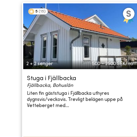
5
(
15
)
2 + 2 senger
500 - 2500
SEK/natt
Stuga i Fjällbacka
Fjällbacka, Bohuslän
Liten fin gäststuga i Fjällbacka uthyres
dygnsvis/veckovis. Trevligt belägen uppe på
Vetteberget med...