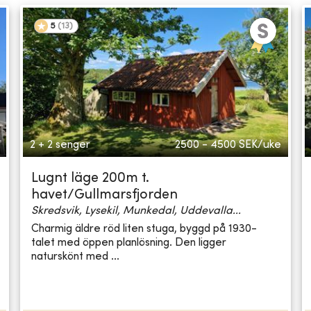
5
(
13
)
2 + 2 senger
2500 - 4500
SEK/uke
Lugnt läge 200m t.
havet/Gullmarsfjorden
Skredsvik, Lysekil, Munkedal, Uddevalla...
Charmig äldre röd liten stuga, byggd på 1930-
talet med öppen planlösning. Den ligger
naturskönt med ...