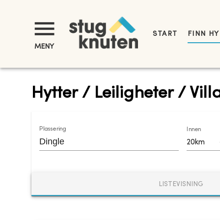
START
FINN H
MENY
Hytter / Leiligheter / Vill
Plassering
Innen
20km
LISTEVISNING