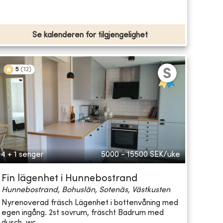
Se kalenderen for tilgjengelighet
5
(
12
)
4 + 1 senger
5000 - 15500
SEK/uke
Fin lägenhet i Hunnebostrand
Hunnebostrand, Bohuslän, Sotenäs, Västkusten
Nyrenoverad fräsch Lägenhet i bottenvåning med
egen ingång. 2st sovrum, fräscht Badrum med
dusch, wc...