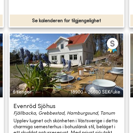
Se kalenderen for tilgjengelighet
6 senger
18900 - 26600
SEK/uke
Evenröd Sjöhus
Fjällbacka, Grebbestad, Hamburgsund, Tanum
Upplev lugnet och skönheten i Västsverige i detta
charmiga semesterhus i bohuslänsk stil, beläget i
ett skyddat naturreservat. Med privat sjöutsikt...