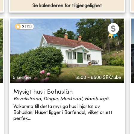
Se kalenderen for tilgjengelighet
5
(
15
)
5 senger
6500 - 8500
SEK/uke
Mysigt hus i Bohuslän
Bovallstrand, Dingle, Munkedal, Hamburgö
Välkomna till detta mysiga hus i hjärtat av
Bohuslän! Huset ligger i Bärfendal, vilket är ett
perfek...