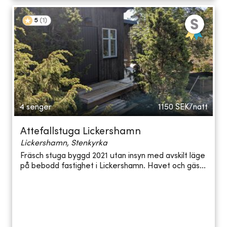
5
(
1
)
4 senger
1150
SEK/natt
Attefallstuga Lickershamn
Lickershamn, Stenkyrka
Fräsch stuga byggd 2021 utan insyn med avskilt läge
på bebodd fastighet i Lickershamn. Havet och gäs...