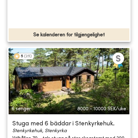
Se kalenderen for tilgjengelighet
5
(
25
)
6 senger
8000 - 10000
SEK/uke
Stuga med 6 bäddar i Stenkyrkehuk.
Stenkyrkehuk, Stenkyrka