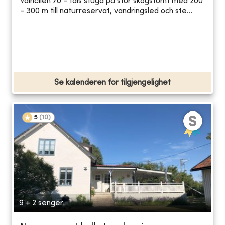
Välhållen 70 - tals stuga på stor skogstomt med 200
- 300 m till naturreservat, vandringsled och ste...
Se kalenderen for tilgjengelighet
5
(
10
)
9 + 2 senger