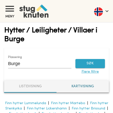
MENY
Hytter / Leiligheter / Villaer i
Burge
Plassering
SØK
Flere filtre
LISTEVISNING
KARTVISNING
Finn hytter Lummelunda
|
Finn hytter Martebo
|
Finn hytter
Stenkyrka
|
Finn hytter Lickershamn
|
Finn hytter Brissund
|