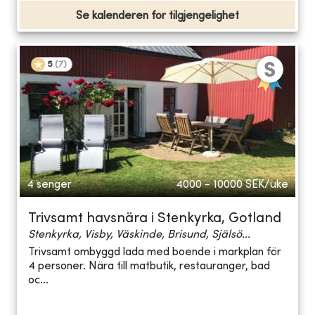
Se kalenderen for tilgjengelighet
5
(
7
)
4 senger
4000 - 10000
SEK/uke
Trivsamt havsnära i Stenkyrka, Gotland
Stenkyrka, Visby, Väskinde, Brisund, Själsö...
Trivsamt ombyggd lada med boende i markplan för
4 personer. Nära till matbutik, restauranger, bad
oc...