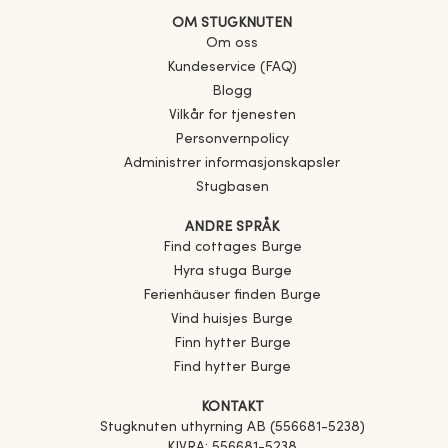
OM STUGKNUTEN
Om oss
Kundeservice (FAQ)
Blogg
Vilkår for tjenesten
Personvernpolicy
Administrer informasjonskapsler
Stugbasen
ANDRE SPRÅK
Find cottages
Burge
Hyra stuga
Burge
Ferienhäuser finden
Burge
Vind huisjes
Burge
Finn hytter
Burge
Find hytter
Burge
KONTAKT
Stugknuten uthyrning AB (556681-5238)
KIVRA: 556681-5238