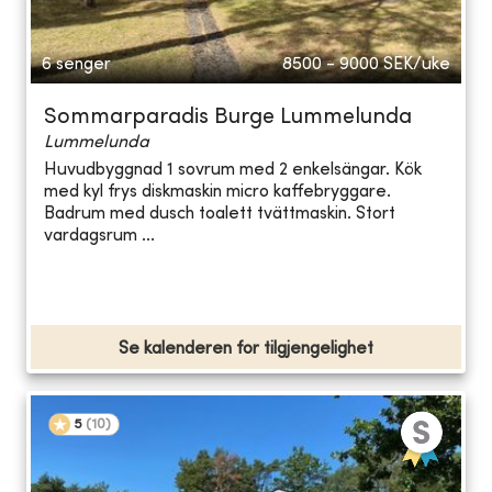
6 senger
8500 - 9000
SEK/uke
Sommarparadis Burge Lummelunda
Lummelunda
Huvudbyggnad 1 sovrum med 2 enkelsängar. Kök
med kyl frys diskmaskin micro kaffebryggare.
Badrum med dusch toalett tvättmaskin. Stort
vardagsrum ...
Se kalenderen for tilgjengelighet
5
(
10
)