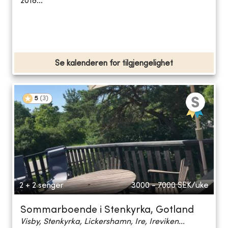
2018...
Se kalenderen for tilgjengelighet
5
(
3
)
2 + 2 senger
3000 - 7000
SEK/uke
Sommarboende i Stenkyrka, Gotland
Visby, Stenkyrka, Lickershamn, Ire, Ireviken...