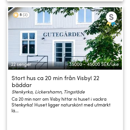
5
(
2
)
22 senger
35000 - 45000
SEK/uke
Stort hus ca 20 min från Visby! 22
bäddar
Stenkyrka, Lickershamn, Tingstäde
Ca 20 min norr om Visby hittar ni huset i vackra
Stenkyrka! Huset ligger naturskönt med utmärkt
lä...