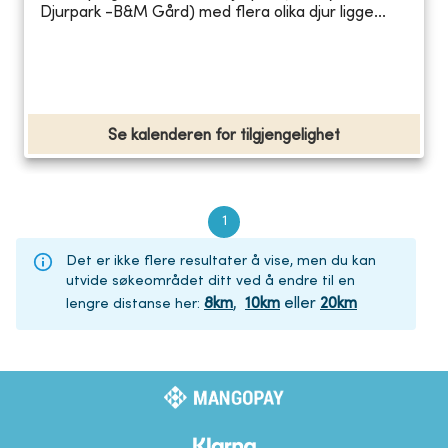
Djurpark -B&M Gård) med flera olika djur ligge...
Se kalenderen for tilgjengelighet
1
Det er ikke flere resultater å vise, men du kan
utvide søkeområdet ditt ved å endre til en
8
km
,
10
km
eller
20
km
lengre distanse her
: