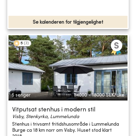
Se kalenderen for tilgjengelighet
5
(
3
)
6 senger
14000 - 18000
SEK/uke
Vitputsat stenhus i modern stil
Visby, Stenkyrka, Lummelunda
Stenhus i trivsamt fritidshusområde i Lummelunda
Burge ca 18 km norr om Visby. Huset stod klart