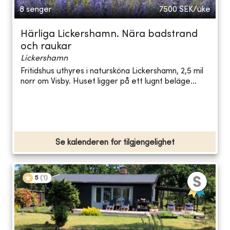
8 senger
7500
SEK/uke
Härliga Lickershamn. Nära badstrand
och raukar
Lickershamn
Fritidshus uthyres i natursköna Lickershamn, 2,5 mil
norr om Visby. Huset ligger på ett lugnt beläge...
Se kalenderen for tilgjengelighet
5
(
1
)