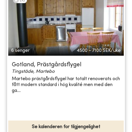
(
3
)
6 senger
4500 - 7100
SEK/uke
Gotland, Prästgårdsflygel
Tingstäde, Martebo
Martebo prästgårdsflygel har totalt renoverats och
fått modern standard i hög kvalité men med den
ga...
Se kalenderen for tilgjengelighet