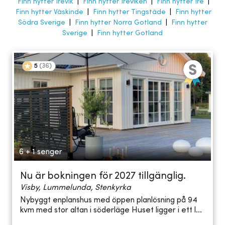
Finn hytter Irevik
|
Finn hytter Ireviken
|
Finn hytter Ire
|
Finn hytter Väskinde
|
Finn hytter Tingstäde
|
Finn hytter
Södra Sverige
|
Finn hytter Norra Gotland
|
Finn hytter
Sverige
|
Finn hytter Gotland
5
(
36
)
6 + 1 senger
Nu är bokningen för 2027 tillgänglig.
Visby, Lummelunda, Stenkyrka
Nybyggt enplanshus med öppen planlösning på 94
kvm med stor altan i söderläge Huset ligger i ett l...