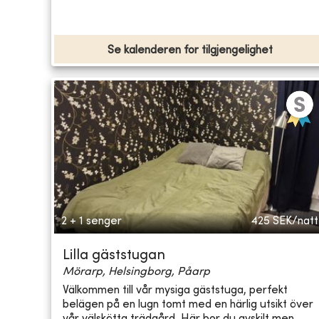
Se kalenderen for tilgjengelighet
2 + 1 senger
425
SEK/natt
Lilla gäststugan
Mörarp, Helsingborg, Påarp
Välkommen till vår mysiga gäststuga, perfekt
belägen på en lugn tomt med en härlig utsikt över
vår välskötta trädgård. Här bor du avskilt men