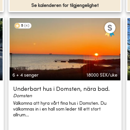
Se kalenderen for tilgjengelighet
5
(
4
)
6 + 4 senger
18000
SEK/uke
Underbart hus i Domsten, nära bad.
Domsten
Välkomna att hyra vårt fina hus i Domsten. Du
välkomnas in i en hall som leder till ett stort
allrum...