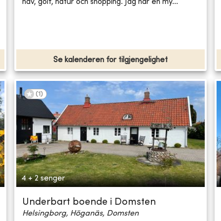
hav, golf, natur och shopping. Jag har en my...
Se kalenderen for tilgjengelighet
(
1
)
4 + 2 senger
Underbart boende i Domsten
Helsingborg, Höganäs, Domsten