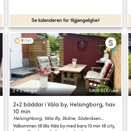
Se kalenderen for tilgjengelighet
5
(
14
)
2 + 2 senger
5800
SEK/uke
2+2 bäddar i Väla by, Helsingborg, hav
10 min
Helsinghborg, Väla By, Skåne, Söderåsen...
Välkommen till lilla Väla by med bara 10 min till city,