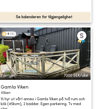
Se kalenderen for tilgjengelighet
5
(
5
)
2 senger
7000
SEK/uke
Gamla Viken
Viken
Vi hyr ut vårt annex i Gamla Viken på två rum och
kök (45kvm), 2 bäddar. Egen parkering. Tv med
stor...