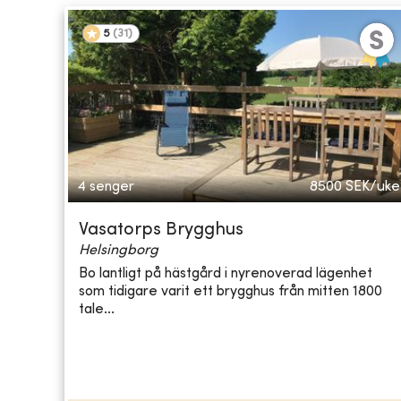
5
(
31
)
4 senger
8500
SEK/uke
Vasatorps Brygghus
Helsingborg
Bo lantligt på hästgård i nyrenoverad lägenhet
som tidigare varit ett brygghus från mitten 1800
tale...