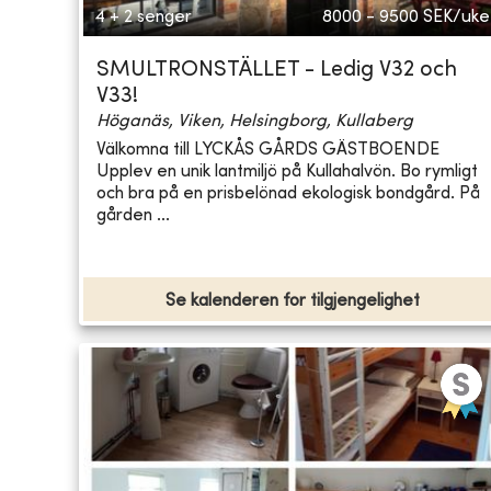
4 + 2 senger
8000 - 9500
SEK/uke
SMULTRONSTÄLLET - Ledig V32 och
V33!
Höganäs, Viken, Helsingborg, Kullaberg
Välkomna till LYCKÅS GÅRDS GÄSTBOENDE
Upplev en unik lantmiljö på Kullahalvön. Bo rymligt
och bra på en prisbelönad ekologisk bondgård. På
gården ...
Se kalenderen for tilgjengelighet