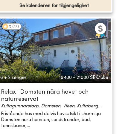
Se kalenderen for tilgjengelighet
5
(
17
)
6 + 2 senger
15400 - 21000
SEK/uke
Relax i Domsten nära havet och
naturreservat
Kullagunnarstorp, Domsten, Viken, Kullaberg...
Fristående hus med delvis havsutsikt i charmiga
Domsten nära hamnen, sandstränder, bad,
tennisbanor,...