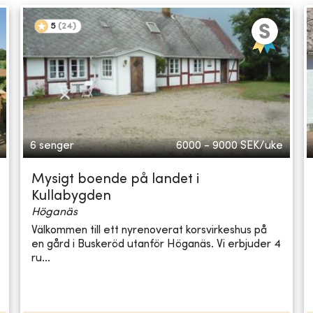
5
(
24
)
6 senger
6000 - 9000
SEK/uke
Mysigt boende på landet i
Kullabygden
Höganäs
Välkommen till ett nyrenoverat korsvirkeshus på
en gård i Buskeröd utanför Höganäs. Vi erbjuder 4
ru...