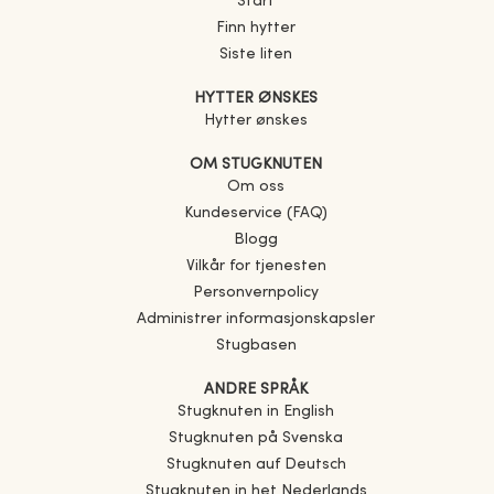
Start
Finn hytter
Siste liten
HYTTER ØNSKES
Hytter ønskes
OM STUGKNUTEN
Om oss
Kundeservice (FAQ)
Blogg
Vilkår for tjenesten
Personvernpolicy
Administrer informasjonskapsler
Stugbasen
ANDRE SPRÅK
Stugknuten in English
Stugknuten på Svenska
Stugknuten auf Deutsch
Stugknuten in het Nederlands