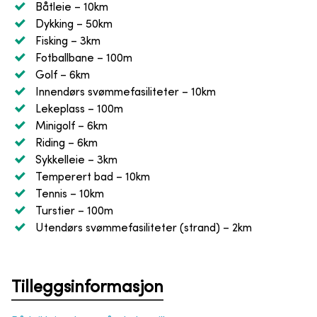
Båtleie
– 10km
Dykking
– 50km
Fisking
– 3km
Fotballbane
– 100m
Golf
– 6km
Innendørs svømmefasiliteter
– 10km
Lekeplass
– 100m
Minigolf
– 6km
Riding
– 6km
Sykkelleie
– 3km
Temperert bad
– 10km
Tennis
– 10km
Turstier
– 100m
Utendørs svømmefasiliteter (strand)
– 2km
Tilleggsinformasjon