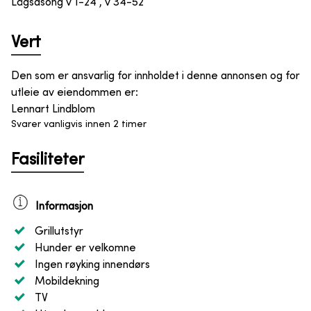
Lågsäsong v 1-24 , v 34-52
Vert
Den som er ansvarlig for innholdet i denne annonsen og for
utleie av eiendommen er
:
Lennart Lindblom
Svarer vanligvis innen 2 timer
Fasiliteter
Informasjon
Grillutstyr
Hunder er velkomne
Ingen røyking innendørs
Mobildekning
TV