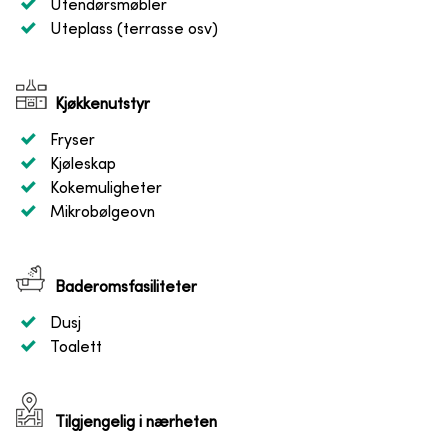
Utendørsmøbler
Uteplass (terrasse osv)
Kjøkkenutstyr
Fryser
Kjøleskap
Kokemuligheter
Mikrobølgeovn
Baderomsfasiliteter
Dusj
Toalett
Tilgjengelig i nærheten