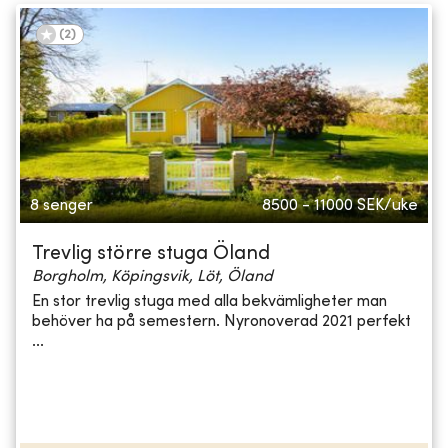
(
2
)
8 senger
8500 - 11000
SEK/uke
Trevlig större stuga Öland
Borgholm, Köpingsvik, Löt, Öland
En stor trevlig stuga med alla bekvämligheter man
behöver ha på semestern. Nyronoverad 2021 perfekt
...