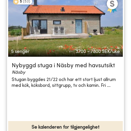
5
(
53
)
5 senger
3700 - 7800
SEK/uke
Nybyggd stuga i Näsby med havsutsikt
Näsby
Stugan byggdes 21/22 och har ett stort ljust allrum
med kök, köksbord, sittgrupp, tv och kamin. Fri ...
Se kalenderen for tilgjengelighet