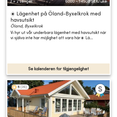
2 + 2 senger
6000 - 14500
SEK/uke
☀️ Lägenhet på Öland-Byxelkrok med
havsutsikt
Öland, Byxelkrok
Vi hyr ut vår underbara lägenhet med havsutsikt när
vi själva inte har möjlighet att vara här☀️ Lä...
Se kalenderen for tilgjengelighet
5
(
36
)