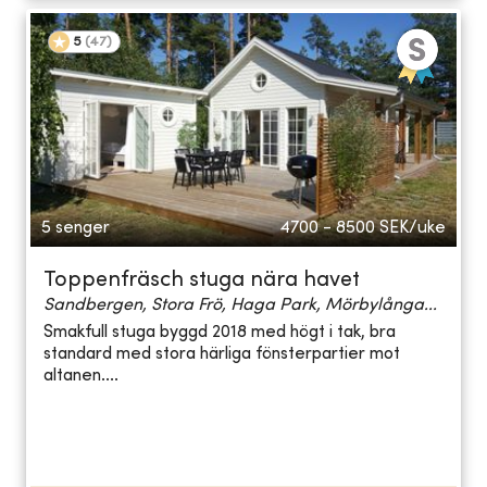
5
(
47
)
5 senger
4700 - 8500
SEK/uke
Toppenfräsch stuga nära havet
Sandbergen, Stora Frö, Haga Park, Mörbylånga...
Smakfull stuga byggd 2018 med högt i tak, bra
standard med stora härliga fönsterpartier mot
altanen....