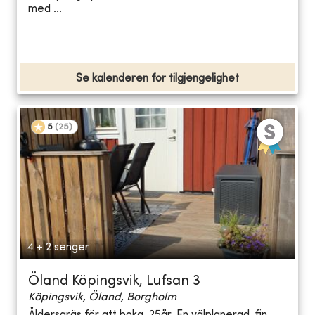
med ...
Se kalenderen for tilgjengelighet
5
(
25
)
4 + 2 senger
Öland Köpingsvik, Lufsan 3
Köpingsvik, Öland, Borgholm