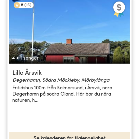
5
(
16
)
4 + 1 senger
Lilla Årsvik
Degerhamn, Södra Möckleby, Mörbylånga
Fritidshus 100m från Kalmarsund, i Årsvik, nära
Degerhamn på södra Öland. Här bor du nära
naturen, h...
Se kalenderen for tilgjengelighet