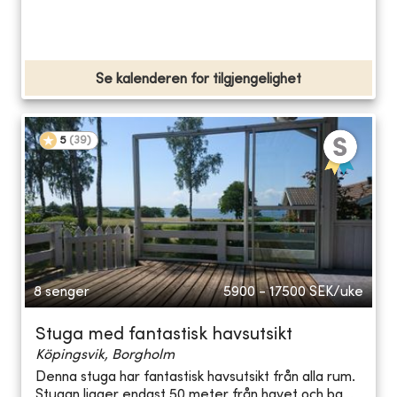
Se kalenderen for tilgjengelighet
5
(
39
)
8 senger
5900 - 17500
SEK/uke
Stuga med fantastisk havsutsikt
Köpingsvik, Borgholm
Denna stuga har fantastisk havsutsikt från alla rum.
Stugan ligger endast 50 meter från havet och ba...