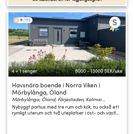
5
(
19
)
4 + 1 senger
8000 - 13000
SEK/uke
Havsnära boende i Norra Viken i
Mörbylånga, Öland
Mörbylånga, Öland, Färjestaden, Kalmar...
Nybyggt parhus med tre rum och kök, nu också ett
rymligt uterum och två uteplatser i öst- och västl...