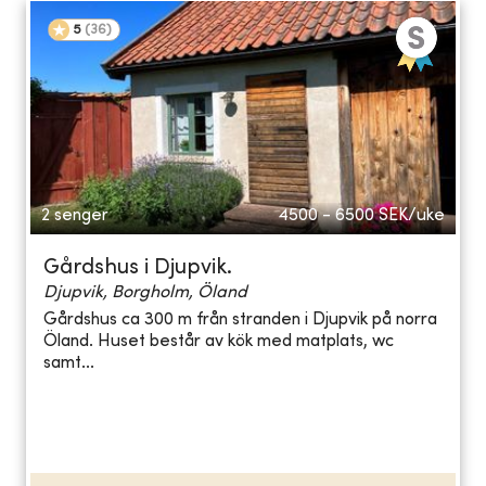
5
(
36
)
2 senger
4500 - 6500
SEK/uke
Gårdshus i Djupvik.
Djupvik, Borgholm, Öland
Gårdshus ca 300 m från stranden i Djupvik på norra
Öland. Huset består av kök med matplats, wc
samt...