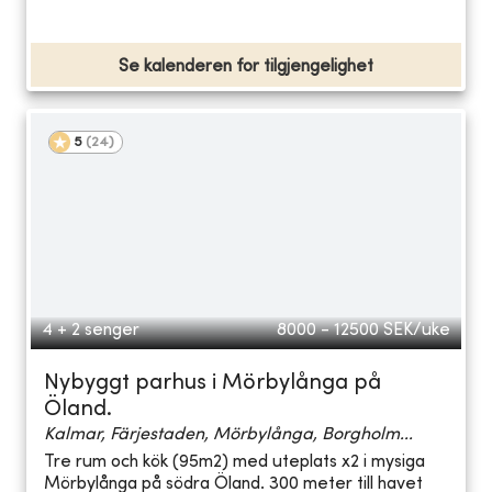
Se kalenderen for tilgjengelighet
5
(
24
)
4 + 2 senger
8000 - 12500
SEK/uke
Nybyggt parhus i Mörbylånga på
Öland.
Kalmar, Färjestaden, Mörbylånga, Borgholm...
Tre rum och kök (95m2) med uteplats x2 i mysiga
Mörbylånga på södra Öland. 300 meter till havet