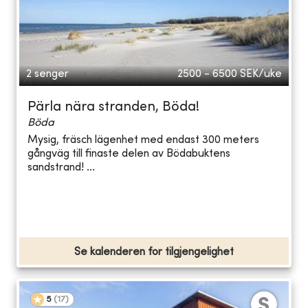
2 senger
2500 - 6500
SEK/uke
Pärla nära stranden, Böda!
Böda
Mysig, fräsch lägenhet med endast 300 meters
gångväg till finaste delen av Bödabuktens
sandstrand! ...
Se kalenderen for tilgjengelighet
5
(
17
)