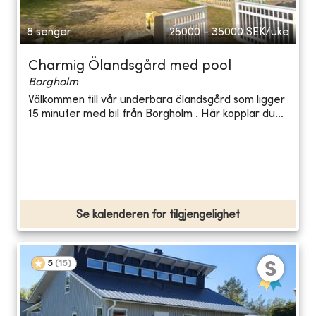
8 senger
25000 - 35000
SEK/uke
Charmig Ölandsgård med pool
Borgholm
Välkommen till vår underbara ölandsgård som ligger
15 minuter med bil från Borgholm . Här kopplar du...
Se kalenderen for tilgjengelighet
5
(
15
)