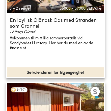
8 + 2 senger
35000 - 37000
SEK/uke
En Idyllisk Öländsk Oas med Stranden
som Granne!
Löttorp Öland
Välkommen till mitt lilla sommarparadis vid
Sandybadet i Löttorp. Här bor du med en av de
finaste st...
Se kalenderen for tilgjengelighet
5
(
30
)