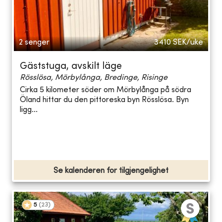
2 senger
3410
SEK/uke
Gäststuga, avskilt läge
Rösslösa, Mörbylånga, Bredinge, Risinge
Cirka 5 kilometer söder om Mörbylånga på södra
Öland hittar du den pittoreska byn Rösslösa. Byn
ligg...
Se kalenderen for tilgjengelighet
5
(
23
)