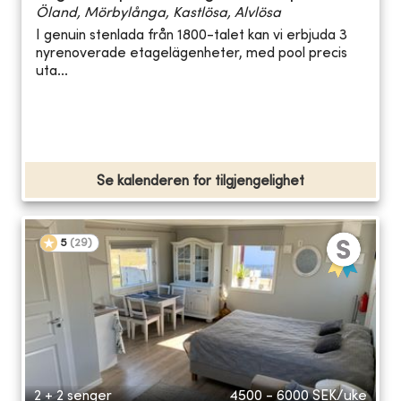
Öland, Mörbylånga, Kastlösa, Alvlösa
I genuin stenlada från 1800-talet kan vi erbjuda 3
nyrenoverade etagelägenheter, med pool precis
uta...
Se kalenderen for tilgjengelighet
5
(
29
)
2 + 2 senger
4500 - 6000
SEK/uke