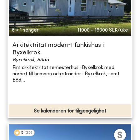
6 + 1 senger
11000 - 16000
SEK/uke
Arkitektritat modernt funkishus i
Byxelkrok
Byxelkrok, Böda
Fint arkitektritat semesterhus i Byxelkrok med
närhet till hamnen och stränder i Byxelkrok, samt
Böd...
Se kalenderen for tilgjengelighet
5
(
25
)