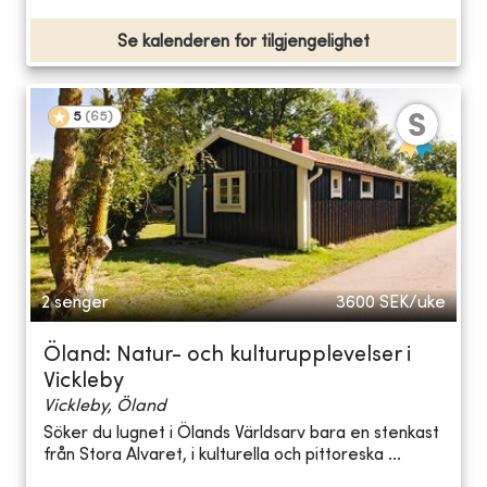
Se kalenderen for tilgjengelighet
5
(
65
)
2 senger
3600
SEK/uke
Öland: Natur- och kulturupplevelser i
Vickleby
Vickleby, Öland
Söker du lugnet i Ölands Världsarv bara en stenkast
från Stora Alvaret, i kulturella och pittoreska ...