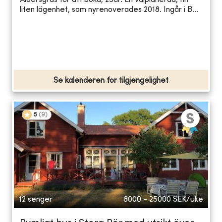
Åldersgräs för att boka, 25år. En välplanerad, fin
liten lägenhet, som nyrenoverades 2018. Ingår i B...
Se kalenderen for tilgjengelighet
5
(
9
)
12 senger
8000 - 25000
SEK/uke