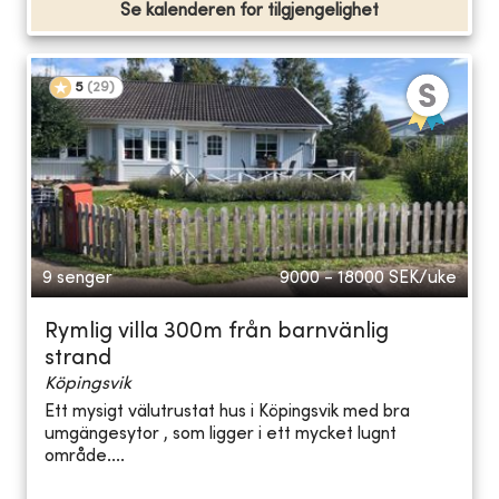
Se kalenderen for tilgjengelighet
5
(
29
)
9 senger
9000 - 18000
SEK/uke
Rymlig villa 300m från barnvänlig
strand
Köpingsvik
Ett mysigt välutrustat hus i Köpingsvik med bra
umgängesytor , som ligger i ett mycket lugnt
område....