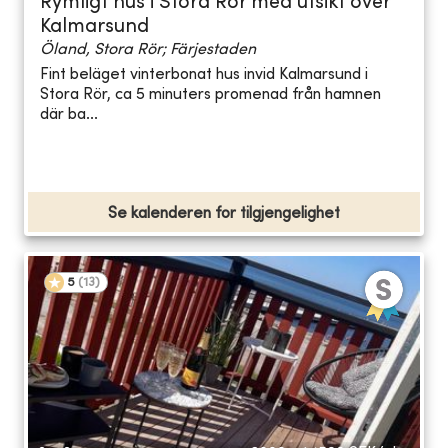
Rymligt hus i Stora Rör med utsikt över
Kalmarsund
Öland, Stora Rör; Färjestaden
Fint beläget vinterbonat hus invid Kalmarsund i
Stora Rör, ca 5 minuters promenad från hamnen
där ba...
Se kalenderen for tilgjengelighet
5
(
13
)