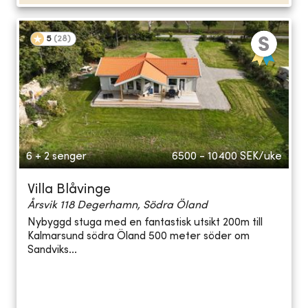
5
(
28
)
6 + 2 senger
6500 - 10400
SEK/uke
Villa Blåvinge
Årsvik 118 Degerhamn, Södra Öland
Nybyggd stuga med en fantastisk utsikt 200m till
Kalmarsund södra Öland 500 meter söder om
Sandviks...