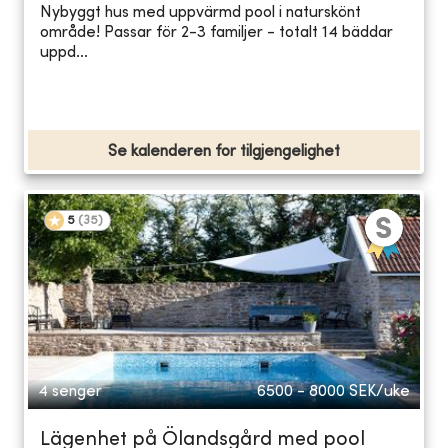
Nybyggt hus med uppvärmd pool i naturskönt
område! Passar för 2-3 familjer - totalt 14 bäddar
uppd...
Se kalenderen for tilgjengelighet
5
(
35
)
4 senger
6500 - 8000
SEK/uke
Lägenhet på Ölandsgård med pool