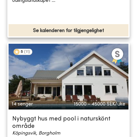
odlingslandskapet ...
Se kalenderen for tilgjengelighet
5
(
11
)
14 senger
15000 - 45000
SEK/uke
Nybyggt hus med pool i naturskönt
område
Köpingsvik, Borgholm