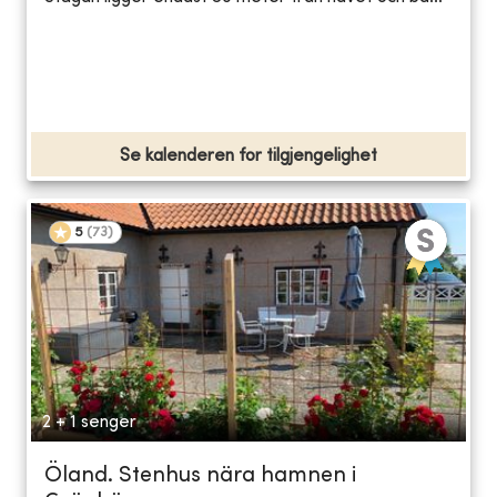
Se kalenderen for tilgjengelighet
5
(
73
)
2 + 1 senger
Öland. Stenhus nära hamnen i