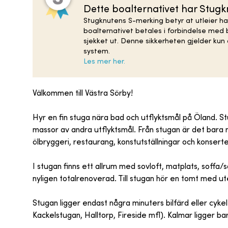
Dette boalternativet har Stug
Stugknutens S-merking betyr at utleier ha
boalternativet betales i forbindelse med b
sjekket ut. Denne sikkerheten gjelder ku
system.
Les mer her.
Välkommen till Västra Sörby!
Hyr en fin stuga nära bad och utflyktsmål på Öland. S
massor av andra utflyktsmål. Från stugan är det bara 
ölbryggeri, restaurang, konstutställningar och konserte
I stugan finns ett allrum med sovloft, matplats, soffa
nyligen totalrenoverad. Till stugan hör en tomt med utep
Stugan ligger endast några minuters bilfärd eller cyke
Kackelstugan, Halltorp, Fireside mfl). Kalmar ligger ba