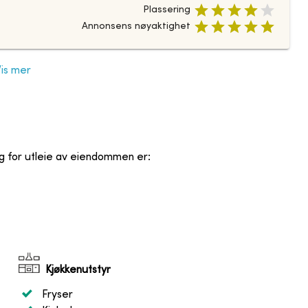
Plassering
Annonsens nøyaktighet
Vis mer
og for utleie av eiendommen er
:
Kjøkkenutstyr
Fryser