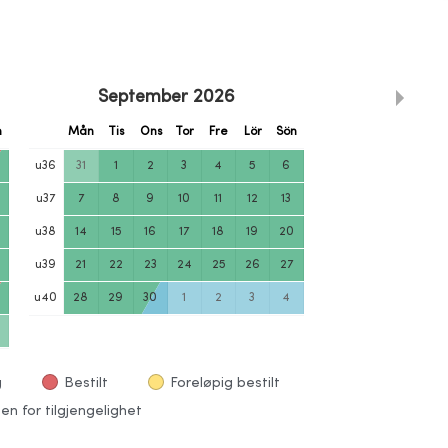
September
2026
n
Mån
Tis
Ons
Tor
Fre
Lör
Sön
u
36
31
1
2
3
4
5
6
u
37
7
8
9
10
11
12
13
u
38
14
15
16
17
18
19
20
u
39
21
22
23
24
25
26
27
u
40
28
29
30
1
2
3
4
g
Bestilt
Foreløpig bestilt
en for tilgjengelighet