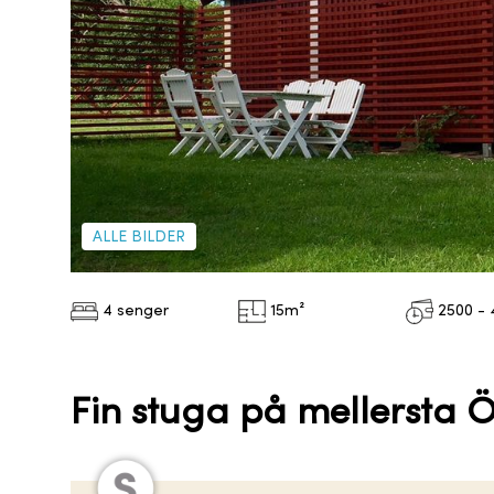
ALLE BILDER
4 senger
15
m²
2500 - 
Fin stuga på mellersta 