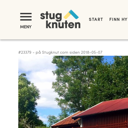
START
FINN H
MENY
#
23379
-
på Stugknut.com siden
2018-05-07