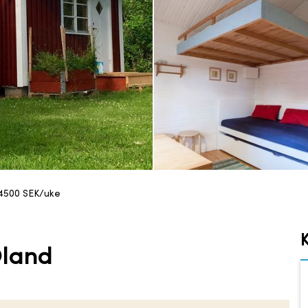
4500
SEK/uke
K
Öland