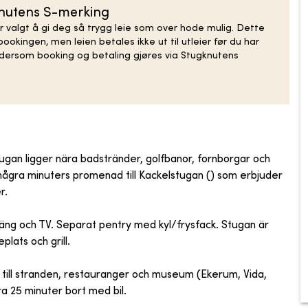
knutens S-merking
r valgt å gi deg så trygg leie som over hode mulig. Dette
ookingen, men leien betales ikke ut til utleier før du har
n dersom booking og betaling gjøres via Stugknutens
tugan ligger nära badstränder, golfbanor, fornborgar och
några minuters promenad till Kackelstugan () som erbjuder
r.
/säng och TV. Separat pentry med kyl/frysfack. Stugan är
lats och grill.
l till stranden, restauranger och museum (Ekerum, Vida,
ra 25 minuter bort med bil.