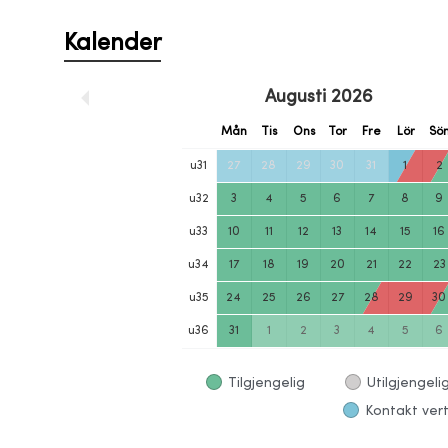
Kalender
Augusti
2026
Mån
Tis
Ons
Tor
Fre
Lör
Sö
u
31
27
28
29
30
31
1
2
u
32
3
4
5
6
7
8
9
u
33
10
11
12
13
14
15
16
u
34
17
18
19
20
21
22
23
u
35
24
25
26
27
28
29
30
u
36
31
1
2
3
4
5
6
Tilgjengelig
Utilgjengeli
Kontakt vert