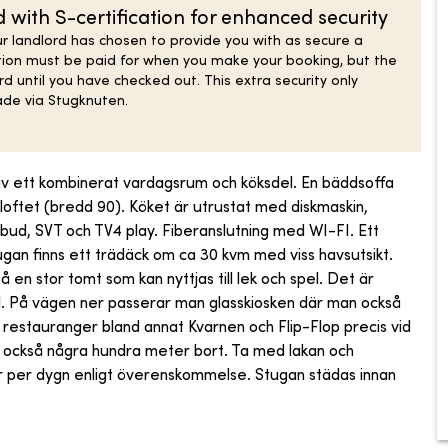
with S-certification for enhanced security
r landlord has chosen to provide you with as secure a
ion must be paid for when you make your booking, but the
ord until you have checked out. This extra security only
ade via Stugknuten.
 av ett kombinerat vardagsrum och köksdel. En bäddsoffa
loftet (bredd 90). Köket är utrustat med diskmaskin,
sutbud, SVT och TV4 play. Fiberanslutning med WI-FI. Ett
ugan finns ett trädäck om ca 30 kvm med viss havsutsikt.
 på en stor tomt som kan nyttjas till lek och spel. Det är
nd. På vägen ner passerar man glasskiosken där man också
ga restauranger bland annat Kvarnen och Flip-Flop precis vid
s också några hundra meter bort. Ta med lakan och
er per dygn enligt överenskommelse. Stugan städas innan