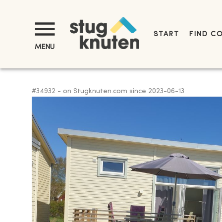
START
FIND C
MENU
#
34932
-
on Stugknuten.com since
2023-06-13