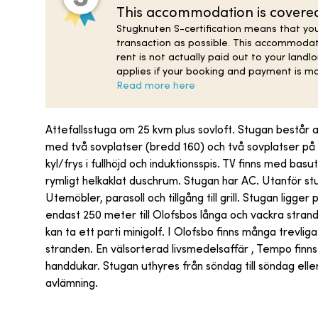
This accommodation is covered 
Stugknuten S-certification means that you
transaction as possible. This accommodat
rent is not actually paid out to your landl
applies if your booking and payment is m
Read more here
Attefallsstuga om 25 kvm plus sovloft. Stugan består
med två sovplatser (bredd 160) och två sovplatser på 
kyl/frys i fullhöjd och induktionsspis. TV finns med ba
rymligt helkaklat duschrum. Stugan har AC. Utanför st
Utemöbler, parasoll och tillgång till grill. Stugan ligger
endast 250 meter till Olofsbos långa och vackra stra
kan ta ett parti minigolf. I Olofsbo finns många trevli
stranden. En välsorterad livsmedelsaffär , Tempo finn
handdukar. Stugan uthyres från söndag till söndag ell
avlämning.