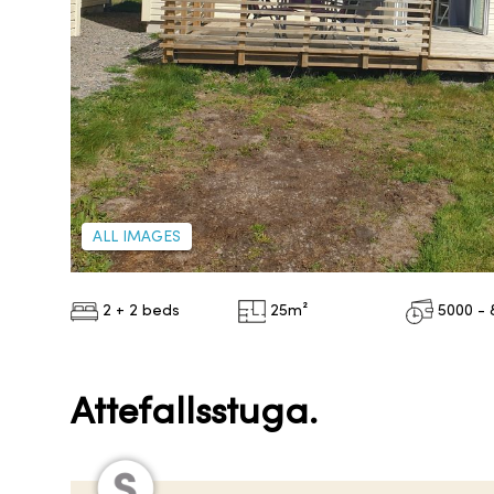
ALL IMAGES
2 + 2 beds
25
m²
5000 - 
Attefallsstuga.