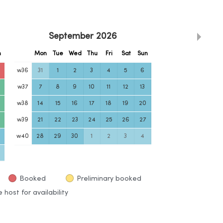
September
2026
n
Mon
Tue
Wed
Thu
Fri
Sat
Sun
w
36
31
1
2
3
4
5
6
w
37
7
8
9
10
11
12
13
w
38
14
15
16
17
18
19
20
w
39
21
22
23
24
25
26
27
w
40
28
29
30
1
2
3
4
Booked
Preliminary booked
 host for availability