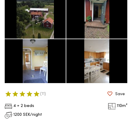
(
11
)
Save
4 + 2 beds
110
m²
1200
SEK/night