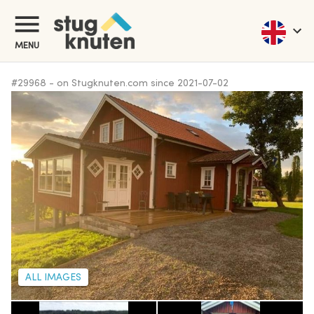
MENU
#
29968
-
on Stugknuten.com since
2021-07-02
ALL IMAGES