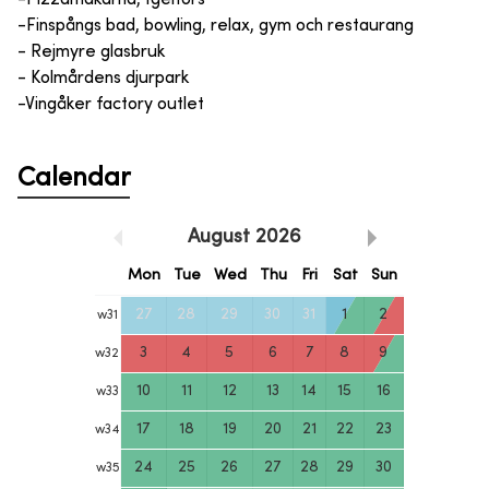
-Finspångs bad, bowling, relax, gym och restaurang
- Rejmyre glasbruk
- Kolmårdens djurpark
-Vingåker factory outlet
Calendar
August
2026
Mon
Tue
Wed
Thu
Fri
Sat
Sun
27
28
29
30
31
1
2
w
31
3
4
5
6
7
8
9
w
32
10
11
12
13
14
15
16
w
33
17
18
19
20
21
22
23
w
34
24
25
26
27
28
29
30
w
35