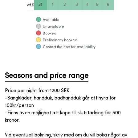
31
1
2
3
4
5
6
w
36
Available
Unavailable
Booked
Preliminary booked
Contact the host for availability
Seasons and price range
Price per night from
1200
SEK
-Sängkläder, handduk, badhandduk går att hyra för
100kr/person
-Finns även möjlighet att köpa till slutstädning för 500
kronor.
Vid eventuell bokning, skriv med om du vill boka något av