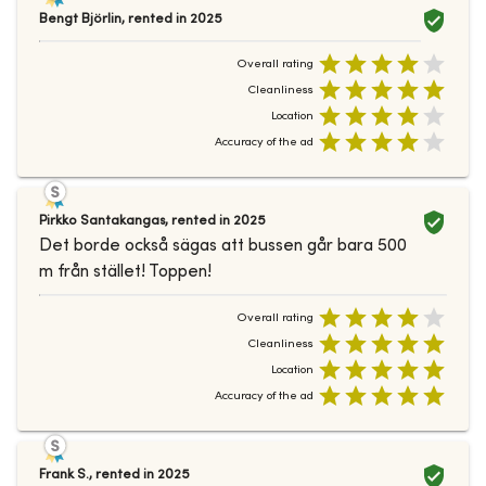
Bengt Björlin
,
rented in
2025
Overall rating
Cleanliness
Location
Accuracy of the ad
Pirkko Santakangas
,
rented in
2025
Det borde också sägas att bussen går bara 500
m från stället! Toppen!
Overall rating
Cleanliness
Location
Accuracy of the ad
Frank S.
,
rented in
2025