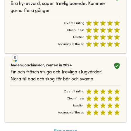
Bra hyresvärd, super trevlig boende. Kommer
gärna flera gånger
Overall rating
Cleanliness
Location
Accuracy of the ad
Anders Joachimsson
,
rented in
2024
Fin och fräsch stuga och trevliga stugvärdar!
Nära till bad och skog för bär och svamp.
Overall rating
Cleanliness
Location
Accuracy of the ad