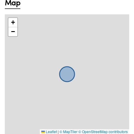
Map
+
−
Leaflet
|
© MapTiler
© OpenStreetMap contributors