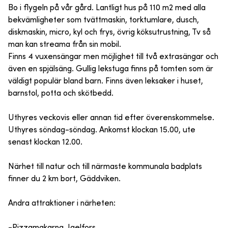
Bo i flygeln på vår gård. Lantligt hus på 110 m2 med alla
bekvämligheter som tvättmaskin, torktumlare, dusch,
diskmaskin, micro, kyl och frys, övrig köksutrustning, Tv så
man kan streama från sin mobil.
Finns 4 vuxensängar men möjlighet till två extrasängar och
även en spjälsäng. Gullig lekstuga finns på tomten som är
väldigt populär bland barn. Finns även leksaker i huset,
barnstol, potta och skötbedd.
Uthyres veckovis eller annan tid efter överenskommelse.
Uthyres söndag-söndag. Ankomst klockan 15.00, ute
senast klockan 12.00.
Närhet till natur och till närmaste kommunala badplats
finner du 2 km bort, Gäddviken.
Andra attraktioner i närheten:
-Pizzamakarna, Igelfors