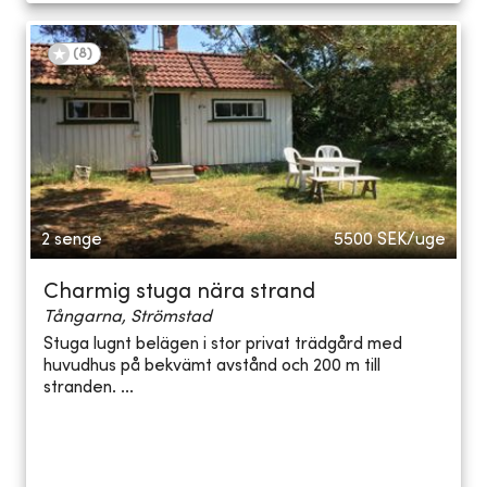
(
8
)
2 senge
5500
SEK/uge
Charmig stuga nära strand
Tångarna, Strömstad
Stuga lugnt belägen i stor privat trädgård med
huvudhus på bekvämt avstånd och 200 m till
stranden. ...