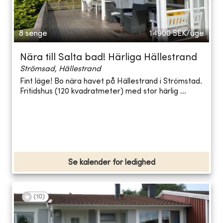
8 senge
14900
SEK/uge
Nära till Salta bad! Härliga Hällestrand
Strömsad, Hällestrand
Fint läge! Bo nära havet på Hällestrand i Strömstad.
Fritidshus (120 kvadratmeter) med stor härlig ...
Se kalender for ledighed
(
10
)