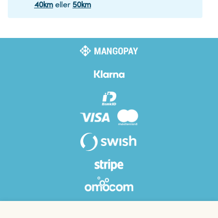
40
km
eller
50
km