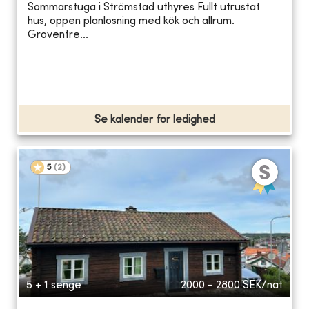
Sommarstuga i Strömstad uthyres Fullt utrustat
hus, öppen planlösning med kök och allrum.
Groventre...
Se kalender for ledighed
5
(
2
)
5 + 1 senge
2000 - 2800
SEK/nat