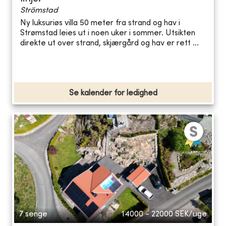
Strömstad
Ny luksuriøs villa 50 meter fra strand og hav i
Strømstad leies ut i noen uker i sommer. Utsikten
direkte ut over strand, skjærgård og hav er rett ...
Se kalender for ledighed
7 senge
14000 - 22000
SEK/uge