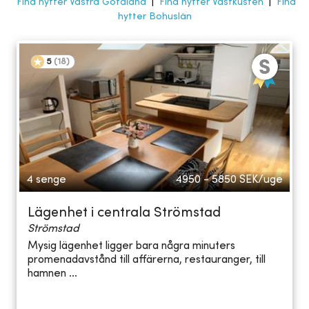
Find hytter Västra Götaland
|
Find hytter Västkusten
|
Find
hytter Bohuslän
5
(
18
)
4 senge
4950 - 5850
SEK/uge
Lägenhet i centrala Strömstad
Strömstad
Mysig lägenhet ligger bara några minuters
promenadavstånd till affärerna, restauranger, till
hamnen ...