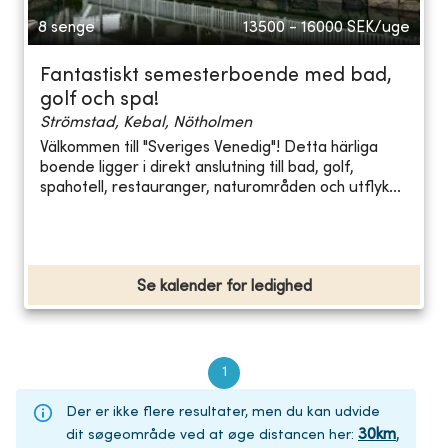
8 senge
13500 - 16000
SEK/uge
Fantastiskt semesterboende med bad,
golf och spa!
Strömstad, Kebal, Nötholmen
Välkommen till "Sveriges Venedig"! Detta härliga
boende ligger i direkt anslutning till bad, golf,
spahotell, restauranger, naturområden och utflyk...
Se kalender for ledighed
1
Der er ikke flere resultater, men du kan udvide
30
km
,
dit søgeområde ved at øge distancen her
: